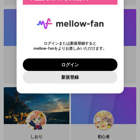
ご確認ください
のトップに1つ固定できます。動画タイトル横のメ
ログイン
プレイリストは動画の再生画面で作成で
きます。好きなデザインを選んでメッセージを書い
ニューより設定することができます。
メールアドレスで新規登録
メールアドレスでログイン
問題を選択してください
この限定コミュニティは、Discordで提供されてい
性別
きます。
たり、エールアイテムでデコレーションして、配信
メールアドレスにメールを送信しました。30分以内
パスワード再設定
ます。
者に届けましょう！
にメール記載の6桁の認証コードを入力してくださ
入力していただいたメールアドレ
男性
女性
その他
利用規約とプライバシーポリシーが更新されま
問題を選択してください
詳しくはこちら
※ファンレター機能は有料サービスです。
い。
または
または
ポイントが不足しています
した。 サービスを利用するには変更後の内容を
Discordアカウントをお持ちでない方
スに、パスワード再設定用URLを
セッションの有効期限が切れたた
登録したメールアドレスを入力し、送信してくださ
わいせつな表現
チームメンバーに追加しますか？
ブロックリストに追加しますか？
この動画の公開は終了しました
お住まいの地域
ご確認いただき、同意していただく必要があり
認証コード
い。
記載されたメールを送信しました
め、ログアウトしました
Discordとは？からDiscordにアクセス
X
X
ます。
mellowポイントの購入に進みますか？
他者を誹謗中傷する表現
のでご確認ください
0
6
ログインまたは新規登録すると
Discordアカウントを作成
mellow-fanをよりお楽しみいただけます。
キャンセル
キャンセル
OK
はい
OK
0
500
著作権の侵害
Google
Google
利用規約
プレミアム会員に入会
を確認しました。
OK
いいえ
はい
mellow-fan のメールアドレス（mellow-fan.comド
この画面からDiscordに参加する
利用規約
および
プライバシーポリシー
に同意頂いた上で
ログイン
ジゼミ
QOOMA_
プライバシーポリシー
を確認しました。
メイン及びcs.openrec.co.jpドメイン）が受信拒否設
次にお進みください。
OK
プライバシーの侵害
ご登録いただいた情報はサービスの向上を目的
ログイン
@
kakas1np1
@
qooma_2434
再設定する
動画プレイリストがありません
定に含まれていないかご確認ください。
Yahoo! JAPAN
Yahoo! JAPAN
Discordは第三者が提供するコミュニティーサービスで、
として使用いたします。
報告された問題については、利用規約に違反しているか
動画プレイリストを選択
パスワードを忘れた方は
こちら
過激な暴力や自傷行為
mellow-fanとは関わりがありません。Discordに関してのお
一部サービスをご利用いただくには、生年月の
どうかをスタッフが確認します。
この機能をむやみに使
新規登録
確認しました
問い合わせにはお答えすることができません。Discordの仕
アカウントをお持ちですか？
アカウントを作成する
登録が必要です。
用することは、利用規約違反になります。
様変更により、限定コミュニティ特典の提供が終了する可能
入力
なりすまし行為
Appleでサインアップ
Appleでサインイン
動画のプレイリストを一つ選択すると、そのプレイ
ご登録いただいた情報は公開されません。
性がありますが、その際の補償は一切行いません。外部サー
リストの動画をマイページの上部にリストで表示す
ビスとのID連携に関する同意事項に同意の上、参加をお願い
閉じる
ることができます。
出会いを誘導する行為
ファンレターを作成
します。
送信
mellow-fanの
mellow-fanの
利用規約
利用規約
・
・
プライバシーポリシー
プライバシーポリシー
・
・
外部
外部
登録
外部サービスとのID連携に関する同意事項
サービスとのID連携に関する同意事項
サービスとのID連携に関する同意事項
に同意頂いた上
に同意頂いた上
閉じる
ねずみ講やマルチ商法
動画プレイリストを選択
アカウント作成
で、次にお進みください
で、次にお進みください
誤解を招く配信設定
あとで登録
Discordとは？
Discordに参加する
mellow-fanからのお得な情報をメールで受
ゲームの録画禁止区域の配信
け取る
しおり
初心者