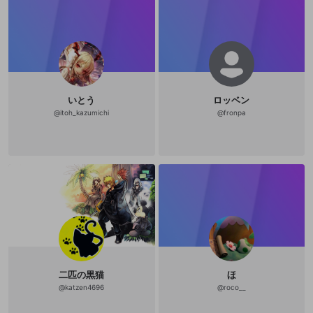
いとう
ロッベン
@
itoh_kazumichi
@
fronpa
二匹の黒猫
ほ
@
katzen4696
@
roco__