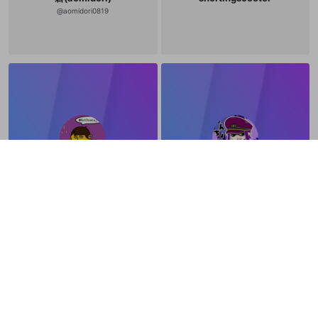
@
aomidori0819
kby
はんちょー
@
kbydrum
@
hantyo39
すきなげーむする。 twitter@HANty
o23