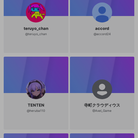
teruyo_chan
accord
@
teruyo_chan
@
accord24
TENTEN
寺町クラウディウス
@
heruba110
@
Axel_Game