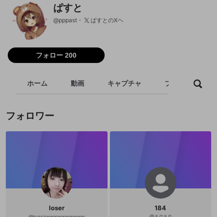
ぱすと
@
pppast
ぱすとのXヘ
フォロー 200
ホーム
動画
キャプチャ
プレイリスト
フォロワー
loser
184
@
kussawwwwwwwwww
@
JLGJLG