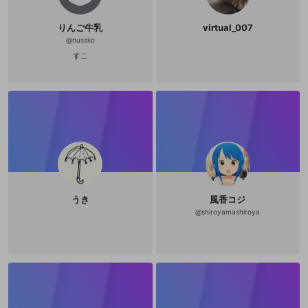
りんご牛乳
virtual_007
@
nussko
すこ
うき
風香コジ
@
shiroyamashiroya