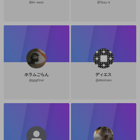
改造版・海賊版ソフトの配信
@
AI-west
@
Tasu-k
政治的・宗教的・人種的な内容
その他の問題
ホラムごらん
ディエス
@
gggfinal
@
diesiraes