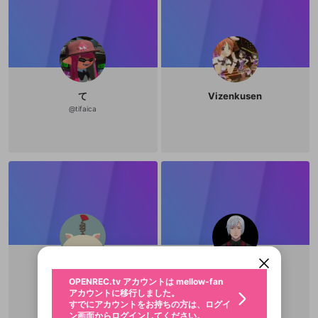
て
Vizenkusen
@
tifaica
新規登録
OPENREC.tv アカウントは mellow-fan
OPENREC.tvアカウントはmellow-fanア
限定コミュニティ参加方法
パーソナルデータの登録
アカウントに移行しました。
カウントに統合しました。
すでにアカウントをお持ちの方は、ログイ
こちらからOPENREC.tvでログイン中のア
動画プレイリストを選択
ン画面からログインしてください。
カウント情報を引き継ぐことができます。
生年月
固定動画に設定
不適切なユーザーとして報告しま
からあげ
ichijokei
ファンレター
OPENREC.tv アカウントは mellow-fan
サブスクシェア
@
新規登録
ログイン
@
shun0608
@
ichijokei
すか？
年
月
アカウントに移行しました。
マイページに表示されている動画 (ライブ配信、配
認証コードの入力
すでにアカウントをお持ちの方は、ログイ
生年月は登録後に変更できません。
信予定、アーカイブ、アップロード動画) をページ
選択できるプレイリストがありません。
応援している配信者にファンレターを送ることがで
ン画面からログインしてください。