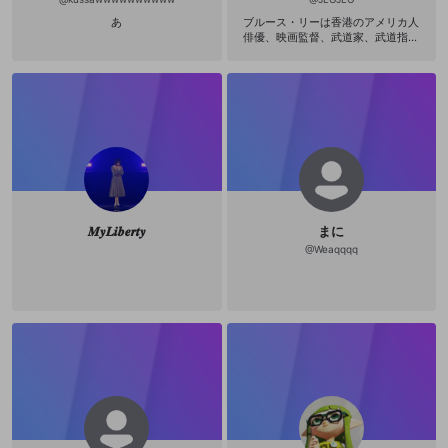
あ
ブルース・リーは香港のアメリカ人
俳優、映画監督、武道家、武道指導
者、哲学者。まざまな戦闘分野から
生まれたハイブリッド格闘技の哲学
である「截拳道（ジークンドー）」
の創始者であり、現代の総合格闘技
（MMA）の道を切り開いたとされて
いる。リーは自ら創出した武道であ
る「截拳道」の理論家＝体系化をも
くろみ、それについての膨大な数の
メモやイラストを遺している。日本
人の武道家が、リーの遺した截拳道
に関するファイルを、1980年に『魂
の武器』という一冊の書物にまとめ
𝑴𝒚𝑳𝒊𝒃𝒆𝒓𝒕𝒚
まに
ている。その書物の一章で、リー
は、従来の「武道」がその原理とし
@
Weaqqqq
て持つようないわゆる「型」という
ものを第一に批判している。「絶え
ず変化する現実」のなかでおこなわ
れる実践において「型」が有効性を
欠き闘うのの身振りや思考を限定し
束縛するのだという。リー自身が独
自の武術として完成をめざしあらゆ
る武道の諸要素をとりいれひとつの
新たな武道として截拳道の組織化を
試みたとき体系化によって導き出さ
れる形式つまりある種の型をもって
しまうことをまぬかれない。『魂の
武器』における第二章は「肉体の武