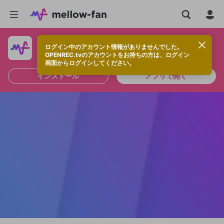
ログイン中のアカウント情報がありませんでした。
快適に視聴するなら、アプリをインストールしよう！
OPENREC.tvのアカウントをお持ちの方は、ログイン
画面からログインしてください。
インストール
アプリで開く