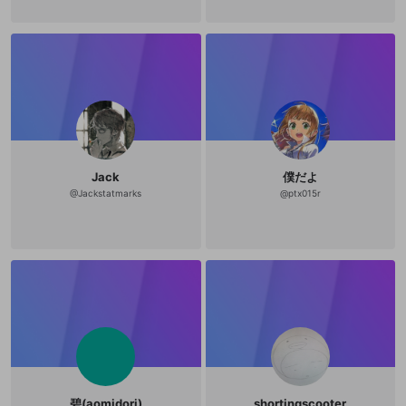
Jack
僕だよ
@
Jackstatmarks
@
ptx015r
碧(aomidori)
shortingscooter