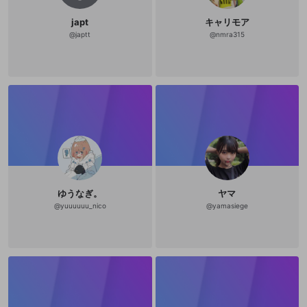
器」と題され、拳による打撃や蹴り
などの技法が写真やイラストをまじ
japt
キャリモア
えていくつもの例を提示しながら細
@
japtt
@
nmra315
かく解説されており、第三章「精神
の武器」は実践における技の応用や
戦術法などが主題となる。要するに
『魂の武器』という書物の大半のペ
ージは截拳道における「型」の記述
なのだ。これを二律背反的だと批判
するのはやさしい。だが思考を活性
化するのはもっぱら批判ではなく肯
定である。注目すべきなのは、リー
が、截拳道の理論家＝体系化を遂げ
る事なく、それをひとつにまとめた
著作を発表することなく、32歳とい
う若さで他界している点であろう
か。たしかに、截拳道という「武
道」の完成をはたさなかったこと
で、最終的にリーは「型」を回避し
ゆうなぎ。
ヤマ
えたと捉えることも可能ではあろう
@
yuuuuuu_nico
@
yamasiege
かとおもえるのだが、しかし、たん
にその死が完成を阻んだというだけ
のことともいえるだろう。無論そう
ではなくて、彼が「武道」にたいし
て、いわば「外部の視線」をもつこ
とができたわけなのだ。結果として
彼の「武道」である截拳道は、両義
的な性格をもつことになる。リーが
截拳道の全貌を概論的に述べている
『魂の武器』の第一章で語っている