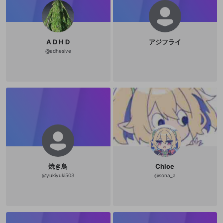
ことは、たんに「型」の批判にとど
まるものではない。最初に「型」を
批判しておきながらそのあと執拗に
「型」を列挙して
A D H D
アジフライ
@
adhesive
焼き鳥
Chloe
@
yukiyuki503
@
sona_a