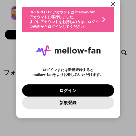
動画プレイリストを選択
生年月
99hiappcom
固定動画に設定
不適切なユーザーとして報告しま
ファンレター
OPENREC.tv アカウントは mellow-fan
サブスクシェア
@
新規登録
ログイン
すか？
年
月
アカウントに移行しました。
マイページに表示されている動画 (ライブ配信、配
認証コードの入力
すでにアカウントをお持ちの方は、ログイ
生年月は登録後に変更できません。
信予定、アーカイブ、アップロード動画) をページ
選択できるプレイリストがありません。
応援している配信者にファンレターを送ることがで
ン画面からログインしてください。
ご確認ください
のトップに1つ固定できます。動画タイトル横のメ
ログイン
プレイリストは動画の再生画面で作成で
きます。好きなデザインを選んでメッセージを書い
ニューより設定することができます。
メールアドレスで新規登録
メールアドレスでログイン
問題を選択してください
フォロー
この限定コミュニティは、Discordで提供されてい
性別
きます。
たり、エールアイテムでデコレーションして、配信
メールアドレスにメールを送信しました。30分以内
パスワード再設定
ます。
者に届けましょう！
にメール記載の6桁の認証コードを入力してくださ
入力していただいたメールアドレ
男性
女性
その他
利用規約とプライバシーポリシーが更新されま
問題を選択してください
詳しくはこちら
※ファンレター機能は有料サービスです。
い。
または
または
ポイントが不足しています
した。 サービスを利用するには変更後の内容を
Discordアカウントをお持ちでない方
スに、パスワード再設定用URLを
セッションの有効期限が切れたた
ホーム
動画
キャプチャ
プレイリスト
登録したメールアドレスを入力し、送信してくださ
わいせつな表現
チームメンバーに追加しますか？
ブロックリストに追加しますか？
この動画の公開は終了しました
お住まいの地域
ご確認いただき、同意していただく必要があり
認証コード
い。
記載されたメールを送信しました
め、ログアウトしました
Discordとは？からDiscordにアクセス
X
X
ます。
mellowポイントの購入に進みますか？
他者を誹謗中傷する表現
のでご確認ください
0
6
ログインまたは新規登録すると
フォロワー
Discordアカウントを作成
mellow-fanをよりお楽しみいただけます。
キャンセル
キャンセル
OK
はい
OK
0
500
著作権の侵害
Google
Google
利用規約
プレミアム会員に入会
を確認しました。
OK
いいえ
はい
mellow-fan のメールアドレス（mellow-fan.comド
この画面からDiscordに参加する
利用規約
および
プライバシーポリシー
に同意頂いた上で
ログイン
プライバシーポリシー
を確認しました。
メイン及びcs.openrec.co.jpドメイン）が受信拒否設
次にお進みください。
OK
プライバシーの侵害
ご登録いただいた情報はサービスの向上を目的
ログイン
再設定する
動画プレイリストがありません
定に含まれていないかご確認ください。
Yahoo! JAPAN
Yahoo! JAPAN
Discordは第三者が提供するコミュニティーサービスで、
として使用いたします。
報告された問題については、利用規約に違反しているか
動画プレイリストを選択
パスワードを忘れた方は
こちら
過激な暴力や自傷行為
mellow-fanとは関わりがありません。Discordに関してのお
一部サービスをご利用いただくには、生年月の
どうかをスタッフが確認します。
この機能をむやみに使
新規登録
確認しました
問い合わせにはお答えすることができません。Discordの仕
アカウントをお持ちですか？
アカウントを作成する
登録が必要です。
用することは、利用規約違反になります。
様変更により、限定コミュニティ特典の提供が終了する可能
入力
なりすまし行為
Appleでサインアップ
Appleでサインイン
動画のプレイリストを一つ選択すると、そのプレイ
ご登録いただいた情報は公開されません。
性がありますが、その際の補償は一切行いません。外部サー
フォロワーがまだいません
リストの動画をマイページの上部にリストで表示す
ビスとのID連携に関する同意事項に同意の上、参加をお願い
閉じる
ることができます。
出会いを誘導する行為
ファンレターを作成
します。
送信
mellow-fanの
mellow-fanの
利用規約
利用規約
・
・
プライバシーポリシー
プライバシーポリシー
・
・
外部
外部
登録
外部サービスとのID連携に関する同意事項
サービスとのID連携に関する同意事項
サービスとのID連携に関する同意事項
に同意頂いた上
に同意頂いた上
閉じる
ねずみ講やマルチ商法
動画プレイリストを選択
アカウント作成
で、次にお進みください
で、次にお進みください