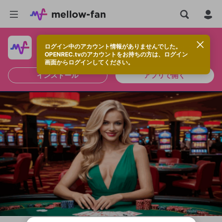
ログイン中のアカウント情報がありませんでした。
快適に視聴するなら、アプリをインストールしよう！
OPENREC.tvのアカウントをお持ちの方は、ログイン
画面からログインしてください。
インストール
アプリで開く
新規登録
OPENREC.tv アカウントは mellow-fan
OPENREC.tvアカウントはmellow-fanア
限定コミュニティ参加方法
パーソナルデータの登録
アカウントに移行しました。
カウントに統合しました。
すでにアカウントをお持ちの方は、ログイ
こちらからOPENREC.tvでログイン中のア
ン画面からログインしてください。
カウント情報を引き継ぐことができます。