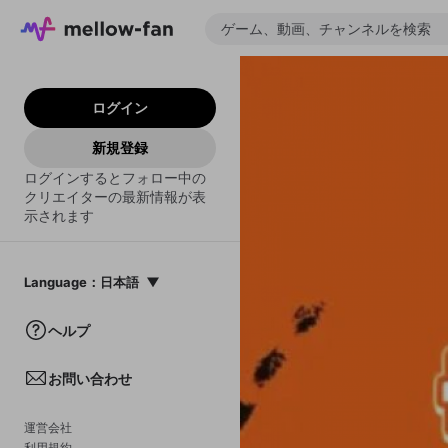
ログイン
新規登録
ログインするとフォロー中の
クリエイターの最新情報が表
示されます
Language
：
日本語
日本語
ヘルプ
English
お問い合わせ
中文(簡体)
한국어
運営会社
利用規約