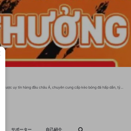
成で
Yo88 – Nơi Giải Trí Đỉnh Cao Dành Cho Người Chơi Thông Thái Yo88 là nhà cái cá cược uy tín hàng đầu châu Á, chuyên cung cấp kèo bóng đá hấp dẫn, tỷ lệ cược cao, giao diện thân thiện và thanh toán nhanh chóng. Website : https://yo88.monster/ Địa chỉ: 103 Đường Đinh Bộ Lĩnh, Phường 26, Bình Thạnh, Hồ Chí Minh Phone : 084907787494 Email : yo88@gmail.com Tags: #yo88, #gamedoithuong, #gameonline, #giaitri, #khuyenmai, #uytin Google Sites: https://sites.google.com/view/yo88monster/ Social: http://www.jbt4.com/home.php?mod=space&uid=8639833 https://www.asklent.com/user/yo88monster/wall https://sketchfab.com/yo88monster https://www.nursingportal.ca/author/yo88monster/ https://www.autickar.cz/user/profil/22431/
サポーター
自己紹介