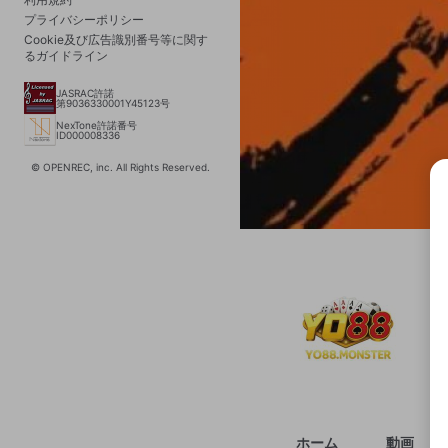
プライバシーポリシー
Cookie及び広告識別番号等に関す
るガイドライン
JASRAC許諾
第9036330001Y45123号
NexTone許諾番号
ID000008336
© OPENREC, inc. All Rights Reserved.
選択
きま
ホーム
動画