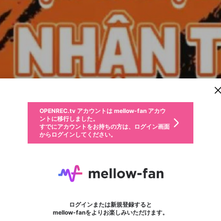
新規登録
OPENREC.tv アカウントは mellow-fan アカウ
OPENREC.tvアカウントはmellow-fanアカウン
パーソナルデータの登録
限定コミュニティ参加方法
ントに移行しました。
トに統合しました。
すでにアカウントをお持ちの方は、ログイン画面
こちらからOPENREC.tvでログイン中のアカウ
からログインしてください。
ント情報を引き継ぐことができます。
動画プレイリストを選択
生年月
固定動画に設定
不適切なユーザーとして報告します
ファンレター
サブスクシェア
OPENREC.tv アカウントは mellow-fan アカウ
@
新規登録
ログイン
か？
年
月
ントに移行しました。
マイページに表示されている動画 (ライブ配信、配信予定、ア
すでにアカウントをお持ちの方は、ログイン画面
ーカイブ、アップロード動画) をページのトップに1つ固定で
yo88monster
応援している配信者にファンレターを送ることができま
生年月は登録後に変更できません。
認証コードの入力
できるプレイリストがありません。プレイリストは動画の再生画面で作
からログインしてください。
きます。動画タイトル横のメニューより設定することができま
す。好きなデザインを選んでメッセージを書いたり、エ
ログイン
す。
ご確認ください
す。
メールアドレスで新規登録
メールアドレスでログイン
問題を選択してください
ールアイテムでデコレーションして、配信者に届けまし
性別
ょう！
メールアドレスにメールを送信しました。30分以内にメ
パスワード再設定
詳しくはこちら
この限定コミュニティは、Discordで提供されています。
入力していただいたメールアドレス
男性
女性
その他
問題を選択してください
※ファンレター機能は有料サービスです。
ール記載の6桁の認証コードを入力してください。
フォロー
利用規約とプライバシーポリシーが更新されました。
または
または
ポイントが不足しています
に、パスワード再設定用URLを記載
セッションの有効期限が切れたた
Discordアカウントをお持ちでない方
サービスを利用するには変更後の内容をご確認いただ
わいせつな表現
認証コード
検索履歴をすべて削除しますか？
ブロックリストに追加しますか？
この動画の公開は終了しました
登録したメールアドレスを入力し、送信してください。
お住まいの地域
されたメールを送信しましたのでご
め、ログアウトしました
き、同意していただく必要があります。
X
X
Discordとは？からDiscordにアクセス
mellowポイントの購入に進みますか？
他者を誹謗中傷する表現
0
6
確認ください
ログインまたは新規登録すると
Discordアカウントを作成
キャンセル
mellow-fanをよりお楽しみいただけます。
いいえ
OK
はい
OK
利用規約
を確認しました。
0
500
著作権の侵害
Google
Google
キャプチャ
プレイリスト
フォロー
フォロワー
プレミアム会員に入会
mellow-fan のメールアドレス（mellow-fan.comドメイン
OK