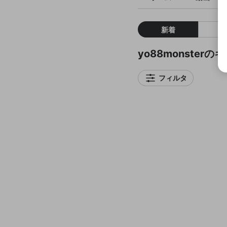
新着
yo88monster
フィルタ