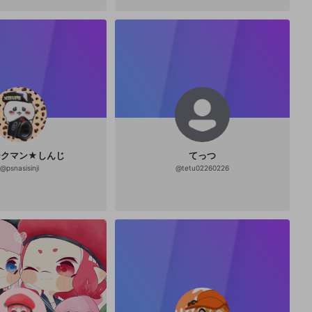
しい』を届けたい。 【大会実況実績】 <Splat
oon2> ・昭和イカ杯 ・Princess Festival ・
エリア杯+ ・PACAO CUP ROOKIES ・Cinder
ellaCup ・ベストイカップル杯 ・S.LEAGUE
・エクス杯 <雀魂> ・ゆきん祭！ ・麻雀うた
る杯 ゲームは下手くそです。 どのゲームでも
大笑いするし、どのゲームでも叫ぶので、イ
ヤホンの方は音量注意してください。 子フラ
がある賑やかな配信です。
ークマン★しんじ
てっつ
@
psnasisinji
@
tetu02260226