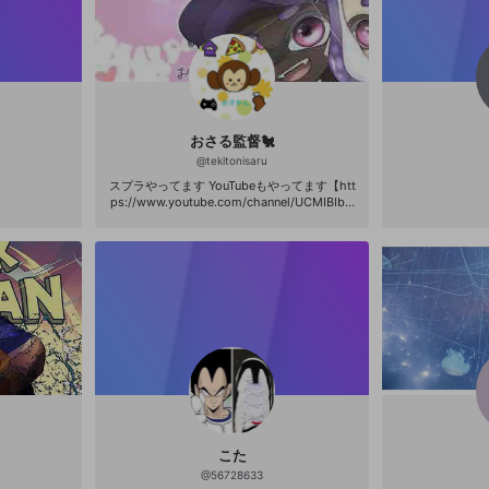
おさる監督🐔
@
tekitonisaru
スプラやってます YouTubeもやってます【htt
ps://www.youtube.com/channel/UCMIBIbG
q_eMLFot8-rLvmSw】
こた
@
56728633