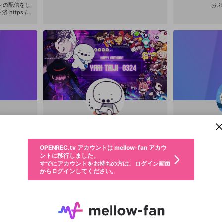
ンの配信をし
おぷ
//t
122
新規登録
OPENREC.tv アカウントは mellow-fan アカウ
OPENREC.tvアカウントはmellow-fanアカウン
パーソナルデータの登録
限定コミュニティ参加方法
ントに移行しました。
トに統合しました。
すでにアカウントをお持ちの方は、ログイン画面
こちらからOPENREC.tvでログイン中のアカウ
からログインしてください。
ント情報を引き継ぐことができます。
動画プレイリストを選択
たいちゃんねる
生年月
固定動画に設定
ka
@
Yaritaiji
@
不適切なユーザーとして報告します
ファンレター
サブスクシェア
OPENREC.tv アカウントは mellow-fan アカウ
スプラトゥーンとかゲーム配信します http
@
新規登録
ログイン
か？
年
月
s://twitter.com/taijich0324
ントに移行しました。
マイページに表示されている動画 (ライブ配信、配信予定、ア
すでにアカウントをお持ちの方は、ログイン画面
ーカイブ、アップロード動画) をページのトップに1つ固定で
応援している配信者にファンレターを送ることができま
生年月は登録後に変更できません。
認証コードの入力
できるプレイリストがありません。プレイリストは動画の再生画面で作
からログインしてください。
きます。動画タイトル横のメニューより設定することができま
す。好きなデザインを選んでメッセージを書いたり、エ
ログイン
す。
ご確認ください
す。
メールアドレスで新規登録
メールアドレスでログイン
問題を選択してください
ールアイテムでデコレーションして、配信者に届けまし
性別
ょう！
メールアドレスにメールを送信しました。30分以内にメ
パスワード再設定
詳しくはこちら
この限定コミュニティは、Discordで提供されています。
入力していただいたメールアドレス
男性
女性
その他
問題を選択してください
※ファンレター機能は有料サービスです。
ール記載の6桁の認証コードを入力してください。
利用規約とプライバシーポリシーが更新されました。
または
または
ポイントが不足しています
に、パスワード再設定用URLを記載
セッションの有効期限が切れたた
Discordアカウントをお持ちでない方
サービスを利用するには変更後の内容をご確認いただ
わいせつな表現
認証コード
検索履歴をすべて削除しますか？
ブロックリストに追加しますか？
この動画の公開は終了しました
登録したメールアドレスを入力し、送信してください。
お住まいの地域