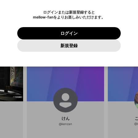
されたメールを送信しましたのでご
め、ログアウトしました
き、同意していただく必要があります。
X
X
Discordとは？からDiscordにアクセス
mellowポイントの購入に進みますか？
他者を誹謗中傷する表現
0
6
確認ください
ログインまたは新規登録すると
Discordアカウントを作成
キャンセル
mellow-fanをよりお楽しみいただけます。
いいえ
OK
はい
OK
利用規約
を確認しました。
0
500
著作権の侵害
Google
Google
プレミアム会員に入会
mellow-fan のメールアドレス（mellow-fan.comドメイン
OK
いいえ
はい
利用規約
および
プライバシーポリシー
に同意頂いた上で次にお
この画面からDiscordに参加する
プライバシーポリシー
を確認しました。
及びcs.openrec.co.jpドメイン）が受信拒否設定に含まれて
ログイン
あ
岩
進みください。
OK
プライバシーの侵害
ご登録いただいた情報はサービスの向上を目的として
動画プレイリストがありません
再設定する
いないかご確認ください。
ログイン
@
36251
Yahoo! JAPAN
Yahoo! JAPAN
使用いたします。
Discordは第三者が提供するコミュニティーサービスで、mellow-
報告された問題については、利用規約に違反しているかどうか
パスワードを忘れた方は
こちら
過激な暴力や自傷行為
確認しました
岩岡 徹(Da-i
fanとは関わりがありません。Discordに関してのお問い合わせには
一部サービスをご利用いただくには、生年月の登録が
をスタッフが確認します。
この機能をむやみに使用すること
新規登録
動画プレイリストを選択
などを配信！ 
お答えすることができません。Discordの仕様変更により、限定コ
アカウントをお持ちですか？
アカウントを作成する
入力
必要です。
は、利用規約違反になります。
の特別なチャン
Appleでサインアップ
Appleでサインイン
ミュニティ特典の提供が終了する可能性がありますが、その際の補
なりすまし行為
ご登録いただいた情報は公開されません。
員限定のチャットグ
償は一切行いません。外部サービスとのID連携に関する同意事項に
動画のプレイリストを一つ選択すると、そのプレイリストの動
密の部屋」
同意の上、参加をお願いします。
出会いを誘導する行為
閉じる
画をマイページの上部にリストで表示することができます。
ファンレターを作成
送信
mellow-fanの
mellow-fanの
利用規約
利用規約
・
・
プライバシーポリシー
プライバシーポリシー
・
・
外部サービ
外部サービ
外部サービスとのID連携に関する同意事項
登録
スとのID連携に関する同意事項
スとのID連携に関する同意事項
に同意頂いた上で、次にお進み
に同意頂いた上で、次にお進み
閉じる
ねずみ講やマルチ商法
アカウント作成
動画プレイリストを選択
ください
ください
Discordとは？
Discordに参加する
誤解を招く配信設定
あとで登録
mellow-fanからのお得な情報をメールで受け取
ゲームの録画禁止区域の配信
る
改造版・海賊版ソフトの配信
けん
政治的・宗教的・人種的な内容
@
kenzan
@
その他の問題