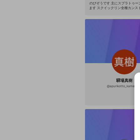
のびぞうです 主にスプラトゥー
ます スクイックリン全種カンスト済 https:
witter.com/zoukinman
驛場真樹
@
apurikotto_kameiru
選択
きま