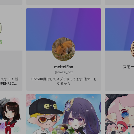
meiteiFox
スモ
@
meitei_Fox
です！！ 新
XP2500目指してスプラやってます 他ゲーも
ENRECを
やるかも
にいます！ O
くしていただ
いると聞いた
いと思いま