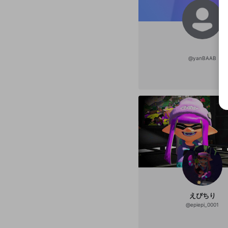
@
yanBAAB
えぴちり
@
epiepi_0001