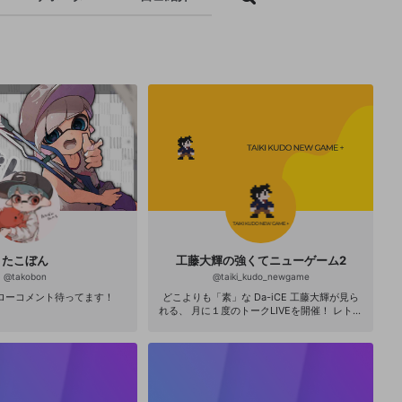
たこぼん
工藤大輝の強くてニューゲーム2
@
takobon
@
taiki_kudo_newgame
ローコメント待ってます！
どこよりも「素」な Da-iCE 工藤大輝が見ら
れる、 月に１度のトークLIVEを開催！ レトロ
ゲームをこよなく愛する Da-iCEリーダー・工
藤大輝が、 青春時代にやり込んだゲームを 改
めてプレイ！ 視聴者（つよファム）の 質問に
答えながら、 ゲームクリアを目指す！ #工藤
大輝つよニュー