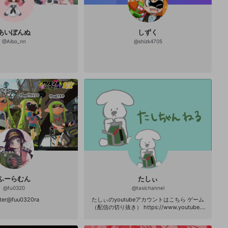
あいぼんぬ
しずく
@
Aibo_nn
@
shizk4705
ふーらむん
たしぃ
@
fu0320
@
tasichannel
tter@fuu0320ra
たしぃのyoutubeアカウントはこちら ゲーム
（配信の切り抜き） https://www.youtube.c
om/channel/UCFSsj6IvPOHqwOmt6ZHPpT
g 日常vlog https://www.youtube.com/chan