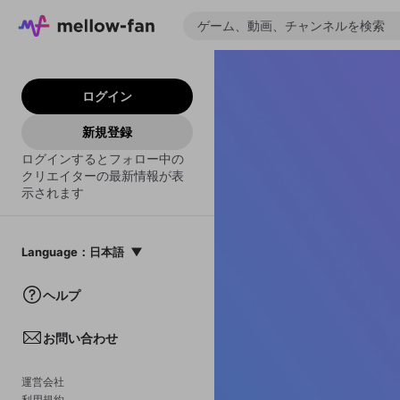
ログイン
新規登録
ログインするとフォロー中の
クリエイターの最新情報が表
示されます
Language
：
日本語
日本語
ヘルプ
English
お問い合わせ
中文(簡体)
한국어
運営会社
利用規約