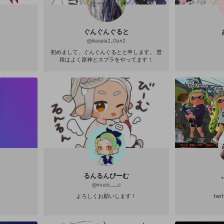
ぐんぐんぐると
@
ikaspla2_Gun2
初めまして、ぐんぐんぐるとと申します。 普
段はよく原神とスプラをやってます！
るんるんびーむ
@
music___c
よろしくお願いします！
twi