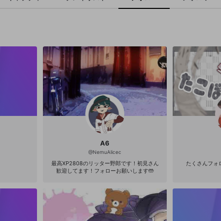
A6
@
NemuAlicec
最高XP2808のリッター野郎です！初見さん
たくさんフォ
歓迎してます！フォローお願いします🤲