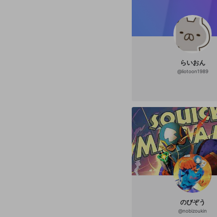
らいおん
@
liotoon1989
のびぞう
@
nobizoukin