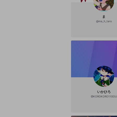
ま
@
ma_h_taro
いかひろ
@
KOROKORO11GOU