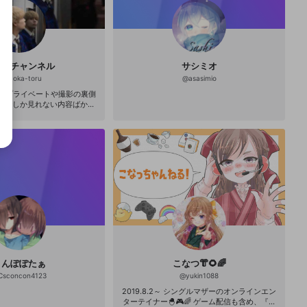
岡徹チャンネル
サシミオ
@
iwaoka-toru
@
asasimio
CE)のプライベートや撮影の裏側
ここでしか見れない内容ばかり
ネルです。 また、サブスク会
ループ「team-TORUの秘
にもご招待いたします！
こんぽぽたぁ
こなつ👘🌻🌈
Csconcon4123
@
yukin1088
2019.8.2～ シングルマザーのオンラインエン
ターテイナー🐣🎮🌈 ゲーム配信も含め、『楽