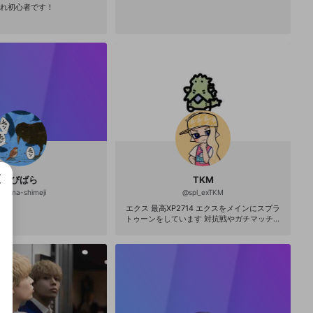
れ初心者です！
かぴばら
TKM
mama-shimeji
@
spl_exTKM
エクス 最高XP2714 エクスをメインにスプラ
トゥーンをしています 対抗戦やガチマッチを
主に配信していきます 初見さん歓迎＆コメン
成で
トも待ってます フォローはお任せしているん
ですが、試合動画を見ていただけたらと思い
ます！！