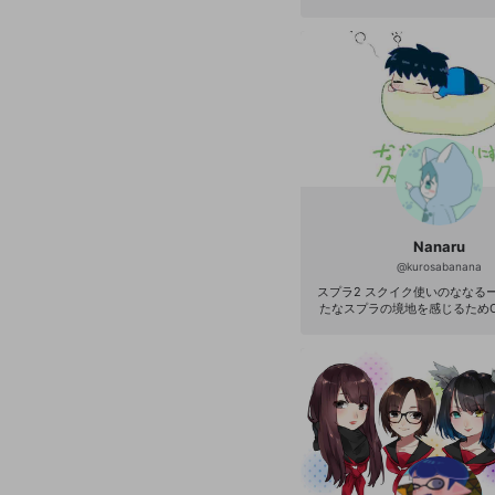
Nanaru
@
kurosabanana
スプラ2 スクイク使いのななるー
たなスプラの境地を感じるためOP
入れました！ 普段はツイキャス
PENRECは慣れてないので仲良
けると幸いです！ 強い人が沢山
ので色んなところにお邪魔した
す！