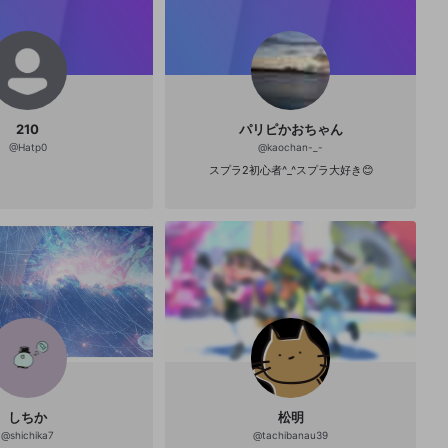
210
パリピかおちゃん
@
Hatp0
@
kaochan-_-
スプラ2初心者^_^スプラ大好き😊
しちか
松明
@
shichika7
@
tachibanau39