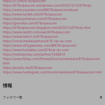
https://x.com/678vipeucom
送信
mellow-fanの
mellow-fanの
利用規約
利用規約
・
・
プライバシーポリシー
プライバシーポリシー
・
・
外部
外部
登録
https://678vipeucom.wordpress.com/2025/12/13/678vip/
外部サービスとのID連携に関する同意事項
サービスとのID連携に関する同意事項
サービスとのID連携に関する同意事項
に同意頂いた上
に同意頂いた上
閉じる
ねずみ講やマルチ商法
動画プレイリストを選択
アカウント作成
https://www.youtube.com/@678vipeucom/about
で、次にお進みください
で、次にお進みください
https://www.tumblr.com/678vipeucom
誤解を招く配信設定
あとで登録
Discordとは？
Discordに参加する
https://www.pinterest.com/678vipeucom/
mellow-fanからのお得な情報をメールで受
https://gravatar.com/678vipeucom
ゲームの録画禁止区域の配信
け取る
https://678vipeucom.blogspot.com/2025/12/678vip.html
https://www.reddit.com/user/678vipeucom/
改造版・海賊版ソフトの配信
https://www.twitch.tv/678vipeucom
https://vocal.media/authors/678-vip-eu-com
政治的・宗教的・人種的な内容
https://www.niftygateway.com/@678vipeucom/
その他の問題
https://www.fundable.com/678vip-eu-com
https://notionpress.com/author/1428914
https://www.fitday.com/fitness/forums/members/678vipeucom.
html
https://potofu.me/678vipeucom
https://www.huntingnet.com/forum/members/678vipeucom.html
情報
フォロワー数
0