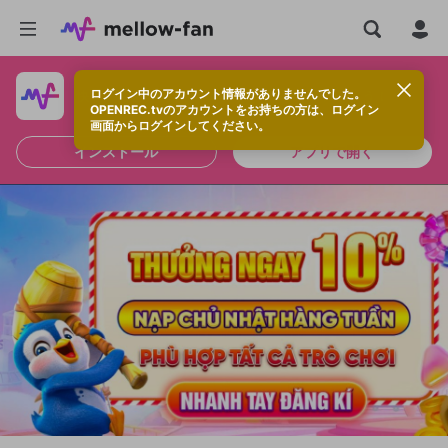
ログイン中のアカウント情報がありませんでした。
快適に視聴するなら、アプリをインストールしよう！
OPENREC.tvのアカウントをお持ちの方は、ログイン
画面からログインしてください。
インストール
アプリで開く
新規登録
OPENREC.tv アカウントは mellow-fan
OPENREC.tvアカウントはmellow-fanア