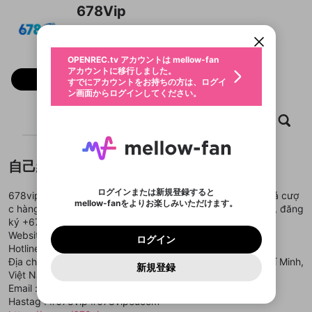
限定コミュニティ参加方法
パーソナルデータの登録
678Vip
アカウントに移行しました。
カウントに統合しました。
すでにアカウントをお持ちの方は、ログイ
こちらからOPENREC.tvでログイン中のア
動画プレイリストを選択
ン画面からログインしてください。
カウント情報を引き継ぐことができます。
生年月
固定動画に設定
不適切なユーザーとして報告しま
ファンレター
OPENREC.tv アカウントは mellow-fan
サブスクシェア
@
新規登録
ログイン
すか？
年
月
アカウントに移行しました。
マイページに表示されている動画 (ライブ配信、配
フォロー
認証コードの入力
すでにアカウントをお持ちの方は、ログイ
生年月は登録後に変更できません。
信予定、アーカイブ、アップロード動画) をページ
選択できるプレイリストがありません。
応援している配信者にファンレターを送ることがで
ン画面からログインしてください。
ご確認ください
のトップに1つ固定できます。動画タイトル横のメ
ログイン
プレイリストは動画の再生画面で作成で
きます。好きなデザインを選んでメッセージを書い
ニューより設定することができます。
メールアドレスで新規登録
メールアドレスでログイン
問題を選択してください
この限定コミュニティは、Discordで提供されてい
性別
きます。
たり、エールアイテムでデコレーションして、配信
メールアドレスにメールを送信しました。30分以内
ホーム
動画
キャプチャ
プレイリスト
パスワード再設定
ます。
者に届けましょう！
にメール記載の6桁の認証コードを入力してくださ
入力していただいたメールアドレ
男性
女性
その他
利用規約とプライバシーポリシーが更新されま
問題を選択してください
詳しくはこちら
※ファンレター機能は有料サービスです。
い。
または
または
ポイントが不足しています
した。 サービスを利用するには変更後の内容を
Discordアカウントをお持ちでない方
スに、パスワード再設定用URLを
セッションの有効期限が切れたた
登録したメールアドレスを入力し、送信してくださ
わいせつな表現
ブロックリストに追加しますか？
この動画の公開は終了しました
お住まいの地域
自己紹介
ご確認いただき、同意していただく必要があり
認証コード
い。
記載されたメールを送信しました
め、ログアウトしました
Discordとは？からDiscordにアクセス
X
X
ます。
mellowポイントの購入に進みますか？
他者を誹謗中傷する表現
のでご確認ください
0
6
ログインまたは新規登録すると
678vip vẫn giữ vững vị thế là một trong những nền tảng cá cượ
Discordアカウントを作成
mellow-fanをよりお楽しみいただけます。
キャンセル
OK
OK
0
500
著作権の侵害
c hàng đầu, được cộng đồng game thủ tin tưởng tuyệt đối, đăng
Google
Google
利用規約
プレミアム会員に入会
を確認しました。
OK
いいえ
はい
mellow-fan のメールアドレス（mellow-fan.comド
この画面からDiscordに参加する
ký +678k
利用規約
および
プライバシーポリシー
に同意頂いた上で
ログイン
プライバシーポリシー
を確認しました。
メイン及びcs.openrec.co.jpドメイン）が受信拒否設
次にお進みください。
OK
プライバシーの侵害
Website :
https://678vip.eu.com/
ご登録いただいた情報はサービスの向上を目的
ログイン
再設定する
動画プレイリストがありません
定に含まれていないかご確認ください。
Yahoo! JAPAN
Yahoo! JAPAN
Hotline : 0988 686868
Discordは第三者が提供するコミュニティーサービスで、
として使用いたします。
報告された問題については、利用規約に違反しているか
動画プレイリストを選択
パスワードを忘れた方は
こちら
過激な暴力や自傷行為
mellow-fanとは関わりがありません。Discordに関してのお
Địa chỉ : 158 Pasteur, Bến Nghé, Quận 1, Thành phố Hồ Chí Minh,
一部サービスをご利用いただくには、生年月の
どうかをスタッフが確認します。
この機能をむやみに使
新規登録
確認しました
問い合わせにはお答えすることができません。Discordの仕
アカウントをお持ちですか？
アカウントを作成する
Việt Nam
登録が必要です。
用することは、利用規約違反になります。
様変更により、限定コミュニティ特典の提供が終了する可能
入力
なりすまし行為
Appleでサインアップ
Appleでサインイン
動画のプレイリストを一つ選択すると、そのプレイ
Email : admin@678vip.eu.com
ご登録いただいた情報は公開されません。
性がありますが、その際の補償は一切行いません。外部サー
リストの動画をマイページの上部にリストで表示す
Hastag : #678vip #678vipeucom
ビスとのID連携に関する同意事項に同意の上、参加をお願い
閉じる
ることができます。
出会いを誘導する行為
ファンレターを作成
します。