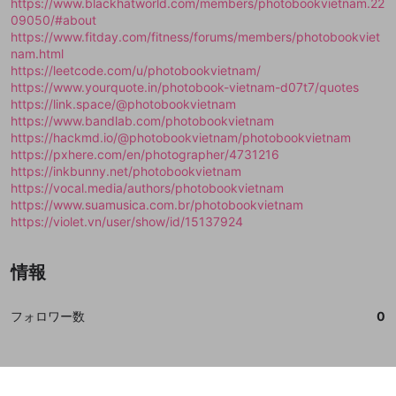
閉じる
ねずみ講やマルチ商法
https://www.blackhatworld.com/members/photobookvietnam.22
動画プレイリストを選択
アカウント作成
で、次にお進みください
で、次にお進みください
09050/#about
誤解を招く配信設定
https://www.fitday.com/fitness/forums/members/photobookviet
あとで登録
Discordとは？
Discordに参加する
nam.html
mellow-fanからのお得な情報をメールで受
ゲームの録画禁止区域の配信
https://leetcode.com/u/photobookvietnam/
け取る
https://www.yourquote.in/photobook-vietnam-d07t7/quotes
改造版・海賊版ソフトの配信
https://link.space/@photobookvietnam
https://www.bandlab.com/photobookvietnam
政治的・宗教的・人種的な内容
https://hackmd.io/@photobookvietnam/photobookvietnam
https://pxhere.com/en/photographer/4731216
その他の問題
https://inkbunny.net/photobookvietnam
https://vocal.media/authors/photobookvietnam
https://www.suamusica.com.br/photobookvietnam
https://violet.vn/user/show/id/15137924
情報
フォロワー数
0