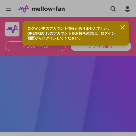
ログイン中のアカウント情報がありませんでした。
快適に視聴するなら、アプリをインストールしよう！
OPENREC.tvのアカウントをお持ちの方は、ログイン
画面からログインしてください。
インストール
アプリで開く
新規登録
OPENREC.tv アカウントは mellow-fan
OPENREC.tvアカウントはmellow-fanア
限定コミュニティ参加方法
パーソナルデータの登録
アカウントに移行しました。
カウントに統合しました。