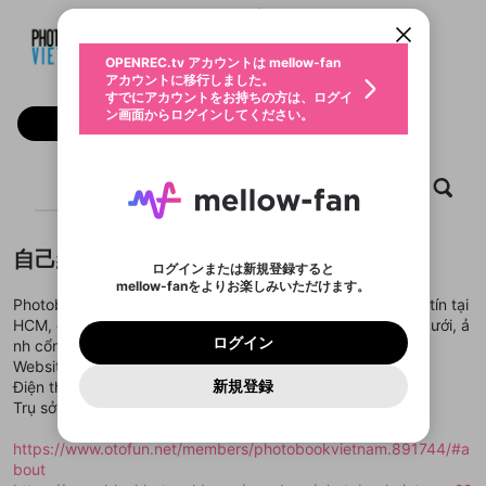
すでにアカウントをお持ちの方は、ログイ
こちらからOPENREC.tvでログイン中のア
Photobook Vietnam
動画プレイリストを選択
ン画面からログインしてください。
カウント情報を引き継ぐことができます。
生年月
固定動画に設定
不適切なユーザーとして報告しま
@
photobookvietnam
ファンレター
OPENREC.tv アカウントは mellow-fan
サブスクシェア
@
新規登録
ログイン
すか？
年
月
アカウントに移行しました。
マイページに表示されている動画 (ライブ配信、配
認証コードの入力
すでにアカウントをお持ちの方は、ログイ
生年月は登録後に変更できません。
信予定、アーカイブ、アップロード動画) をページ
選択できるプレイリストがありません。
応援している配信者にファンレターを送ることがで
ン画面からログインしてください。
ご確認ください
のトップに1つ固定できます。動画タイトル横のメ
ログイン
フォロー
プレイリストは動画の再生画面で作成で
きます。好きなデザインを選んでメッセージを書い
ニューより設定することができます。
メールアドレスで新規登録
メールアドレスでログイン
問題を選択してください
この限定コミュニティは、Discordで提供されてい
性別
きます。
たり、エールアイテムでデコレーションして、配信
メールアドレスにメールを送信しました。30分以内
パスワード再設定
ます。
者に届けましょう！
にメール記載の6桁の認証コードを入力してくださ
入力していただいたメールアドレ
男性
女性
その他
利用規約とプライバシーポリシーが更新されま
問題を選択してください
詳しくはこちら
ホーム
動画
キャプチャ
プレイリスト
※ファンレター機能は有料サービスです。
い。
または
または
ポイントが不足しています
した。 サービスを利用するには変更後の内容を
Discordアカウントをお持ちでない方
スに、パスワード再設定用URLを
セッションの有効期限が切れたた
登録したメールアドレスを入力し、送信してくださ
わいせつな表現
ブロックリストに追加しますか？
この動画の公開は終了しました
お住まいの地域
ご確認いただき、同意していただく必要があり
認証コード
い。
記載されたメールを送信しました
め、ログアウトしました
Discordとは？からDiscordにアクセス
X
X
ます。
mellowポイントの購入に進みますか？
他者を誹謗中傷する表現
自己紹介
のでご確認ください
0
6
ログインまたは新規登録すると
Discordアカウントを作成
mellow-fanをよりお楽しみいただけます。
キャンセル
OK
OK
0
500
著作権の侵害
Google
Google
利用規約
プレミアム会員に入会
を確認しました。
OK
Photobook Vietnam là xưởng in album cưới và ảnh cưới uy tín tại
いいえ
はい
mellow-fan のメールアドレス（mellow-fan.comド
この画面からDiscordに参加する
利用規約
および
プライバシーポリシー
に同意頂いた上で
ログイン
HCM, chuyên cung cấp các sản phẩm photobook, album cưới, ả
プライバシーポリシー
を確認しました。
メイン及びcs.openrec.co.jpドメイン）が受信拒否設
次にお進みください。
OK
プライバシーの侵害
ご登録いただいた情報はサービスの向上を目的
ログイン
nh cổng cưới, ảnh ép gỗ và in ảnh tiệc chất lượng cao.
再設定する
動画プレイリストがありません
定に含まれていないかご確認ください。
Yahoo! JAPAN
Yahoo! JAPAN
Discordは第三者が提供するコミュニティーサービスで、
として使用いたします。
報告された問題については、利用規約に違反しているか
Website :
https://www.photobookvietnam.net/
動画プレイリストを選択
パスワードを忘れた方は
こちら
過激な暴力や自傷行為
mellow-fanとは関わりがありません。Discordに関してのお
一部サービスをご利用いただくには、生年月の
どうかをスタッフが確認します。
この機能をむやみに使
新規登録
Điện thoại: 0938.023.079 - CSC:0888.815.835
確認しました
問い合わせにはお答えすることができません。Discordの仕
アカウントをお持ちですか？
アカウントを作成する
登録が必要です。
用することは、利用規約違反になります。
様変更により、限定コミュニティ特典の提供が終了する可能
Trụ sở:835/10 Trần Hưng Đạo, P1, Q5, TPHCM
入力
なりすまし行為
Appleでサインアップ
Appleでサインイン
動画のプレイリストを一つ選択すると、そのプレイ
ご登録いただいた情報は公開されません。
性がありますが、その際の補償は一切行いません。外部サー
リストの動画をマイページの上部にリストで表示す
ビスとのID連携に関する同意事項に同意の上、参加をお願い
閉じる
https://www.otofun.net/members/photobookvietnam.891744/#a
ることができます。
出会いを誘導する行為
ファンレターを作成
します。
送信
mellow-fanの
mellow-fanの
利用規約
利用規約
・
・
プライバシーポリシー
プライバシーポリシー
・
・
外部
外部
bout
登録
外部サービスとのID連携に関する同意事項
サービスとのID連携に関する同意事項
サービスとのID連携に関する同意事項
に同意頂いた上
に同意頂いた上