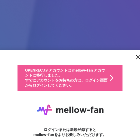
新規登録
OPENREC.tv アカウントは mellow-fan アカウ
OPENREC.tvアカウントはmellow-fanアカウン
パーソナルデータの登録
限定コミュニティ参加方法
ントに移行しました。
トに統合しました。
すでにアカウントをお持ちの方は、ログイン画面
こちらからOPENREC.tvでログイン中のアカウ
からログインしてください。
ント情報を引き継ぐことができます。
動画プレイリストを選択
生年月
固定動画に設定
不適切なユーザーとして報告します
ファンレター
サブスクシェア
OPENREC.tv アカウントは mellow-fan アカウ
@
新規登録
ログイン
か？
年
月
ントに移行しました。
マイページに表示されている動画 (ライブ配信、配信予定、ア
すでにアカウントをお持ちの方は、ログイン画面
ーカイブ、アップロード動画) をページのトップに1つ固定で
phimsemoi88com
応援している配信者にファンレターを送ることができま
生年月は登録後に変更できません。
認証コードの入力
できるプレイリストがありません。プレイリストは動画の再生画面で作
からログインしてください。
きます。動画タイトル横のメニューより設定することができま
す。好きなデザインを選んでメッセージを書いたり、エ
ログイン
す。
@
phimsexmoi88com
ご確認ください
す。
メールアドレスで新規登録
メールアドレスでログイン
問題を選択してください
ールアイテムでデコレーションして、配信者に届けまし
性別
ょう！
メールアドレスにメールを送信しました。30分以内にメ
パスワード再設定
詳しくはこちら
この限定コミュニティは、Discordで提供されています。
入力していただいたメールアドレス
男性
女性
その他
問題を選択してください
※ファンレター機能は有料サービスです。
ール記載の6桁の認証コードを入力してください。
利用規約とプライバシーポリシーが更新されました。
または
または
ポイントが不足しています
フォロー
に、パスワード再設定用URLを記載
セッションの有効期限が切れたた
Discordアカウントをお持ちでない方
サービスを利用するには変更後の内容をご確認いただ
わいせつな表現
認証コード
検索履歴をすべて削除しますか？
ブロックリストに追加しますか？
この動画の公開は終了しました
登録したメールアドレスを入力し、送信してください。
お住まいの地域
されたメールを送信しましたのでご
め、ログアウトしました
き、同意していただく必要があります。
X
X
Discordとは？からDiscordにアクセス
mellowポイントの購入に進みますか？
他者を誹謗中傷する表現
0
6
確認ください
ログインまたは新規登録すると
Discordアカウントを作成
キャンセル
mellow-fanをよりお楽しみいただけます。
いいえ
OK
はい
OK
利用規約
を確認しました。
0
500
著作権の侵害
Google
Google
キャプチャ
プレイリスト
フォロー
フォロワー
プレミアム会員に入会
mellow-fan のメールアドレス（mellow-fan.comドメイン
OK