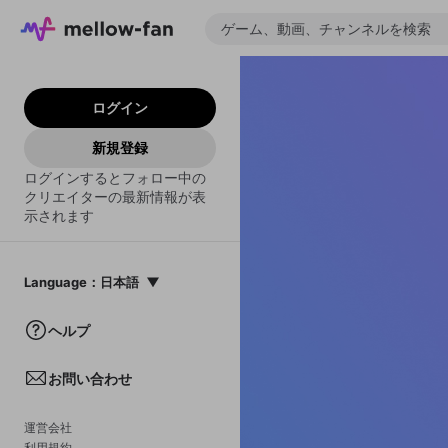
ログイン
新規登録
ログインするとフォロー中の
クリエイターの最新情報が表
示されます
Language
：
日本語
日本語
ヘルプ
English
お問い合わせ
中文(簡体)
한국어
運営会社
利用規約