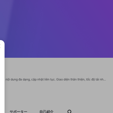
成で
phimsexmoi88 là trang web giải trí người lớn, cung cấp kho phim chất lượng cao với nội dung đa dạng, cập nhật liên tục. Giao diện thân thiện, tốc độ tải nhanh, đáp ứng nhu cầu xem phim riêng tư và tiện lợi cho người dùng trên 18 tuổi. Website: https://phimsexmoi88.com/ Email: phimsexmoi88com@gmail.com Hotline: 0988457025 Địa chỉ: 179 Nguyễn Thị Kiểu, Hiệp Thành, Quận 12, Hồ Chí Minh, Việt Nam Hashtags: #phimsexmoi88 #phimsexmoi88com #trangchuphimsexmoi88 #taiappphimsexmoi88 Social: https://www.facebook.com/phimsexmoi88com/ https://www.youtube.com/@phimsexmoi88com https://x.com/phimsexmoi88com https://www.pinterest.com/phimsexmoi88com/ https://www.linkedin.com/in/phimsexmoi88com https://gravatar.com/phimsexmoi88com https://www.twitch.tv/phimsexmoi88com https://tawk.to/phimsexmoi88com https://www.tumblr.com/phimsexmoi88com https://heylink.me/phimsexmoi88com/ https://jobs.windomnews.com/profiles/6764165-phimsexmoi88-com https://www.sythe.org/members/phimsexmoi88com.1910240/
サポーター
自己紹介