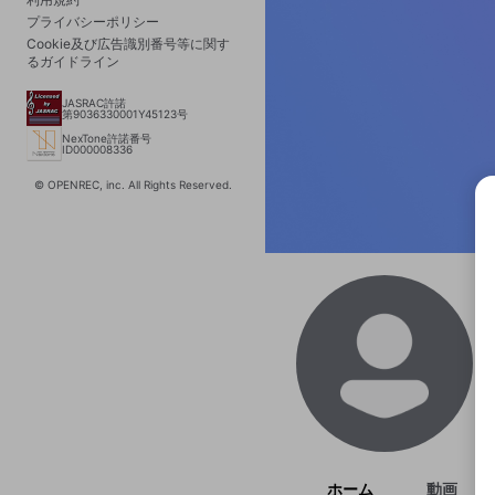
プライバシーポリシー
Cookie及び広告識別番号等に関す
るガイドライン
JASRAC許諾
第9036330001Y45123号
NexTone許諾番号
ID000008336
© OPENREC, inc. All Rights Reserved.
選択
きま
ホーム
動画