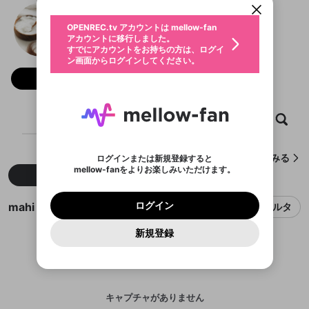
動画プレイリストを選択
生年月
mahi rupu
固定動画に設定
不適切なユーザーとして報告しま
ファンレター
OPENREC.tv アカウントは mellow-fan
サブスクシェア
@
新規登録
ログイン
すか？
年
月
アカウントに移行しました。
マイページに表示されている動画 (ライブ配信、配
認証コードの入力
すでにアカウントをお持ちの方は、ログイ
生年月は登録後に変更できません。
信予定、アーカイブ、アップロード動画) をページ
選択できるプレイリストがありません。
応援している配信者にファンレターを送ることがで
ン画面からログインしてください。
ご確認ください
のトップに1つ固定できます。動画タイトル横のメ
ログイン
プレイリストは動画の再生画面で作成で
きます。好きなデザインを選んでメッセージを書い
ニューより設定することができます。
メールアドレスで新規登録
メールアドレスでログイン
問題を選択してください
フォロー
この限定コミュニティは、Discordで提供されてい
性別
きます。
たり、エールアイテムでデコレーションして、配信
メールアドレスにメールを送信しました。30分以内
パスワード再設定
ます。
者に届けましょう！
にメール記載の6桁の認証コードを入力してくださ
入力していただいたメールアドレ
男性
女性
その他
利用規約とプライバシーポリシーが更新されま
問題を選択してください
詳しくはこちら
※ファンレター機能は有料サービスです。
い。
または
または
ポイントが不足しています
した。 サービスを利用するには変更後の内容を
Discordアカウントをお持ちでない方
スに、パスワード再設定用URLを
セッションの有効期限が切れたた
ホーム
動画
キャプチャ
プレイリスト
登録したメールアドレスを入力し、送信してくださ
わいせつな表現
ブロックリストに追加しますか？
この動画の公開は終了しました
お住まいの地域
ご確認いただき、同意していただく必要があり
認証コード
い。
記載されたメールを送信しました
め、ログアウトしました
Discordとは？からDiscordにアクセス
X
X
ます。
mellowポイントの購入に進みますか？
他者を誹謗中傷する表現
のでご確認ください
0
6
mahi rupuが作成したキャプチャをみる
ログインまたは新規登録すると
Discordアカウントを作成
mellow-fanをよりお楽しみいただけます。
キャンセル
OK
OK
0
500
著作権の侵害
新着
人気
Google
Google
利用規約
プレミアム会員に入会
を確認しました。
OK
いいえ
はい
mellow-fan のメールアドレス（mellow-fan.comド
この画面からDiscordに参加する
利用規約
および
プライバシーポリシー
に同意頂いた上で
ログイン
プライバシーポリシー
を確認しました。
メイン及びcs.openrec.co.jpドメイン）が受信拒否設
次にお進みください。
OK
プライバシーの侵害
ご登録いただいた情報はサービスの向上を目的
mahi rupuのキャプチャ
ログイン
フィルタ
再設定する
動画プレイリストがありません
定に含まれていないかご確認ください。
Yahoo! JAPAN
Yahoo! JAPAN
Discordは第三者が提供するコミュニティーサービスで、
として使用いたします。
報告された問題については、利用規約に違反しているか
動画プレイリストを選択
パスワードを忘れた方は
こちら
過激な暴力や自傷行為
mellow-fanとは関わりがありません。Discordに関してのお
一部サービスをご利用いただくには、生年月の
どうかをスタッフが確認します。
この機能をむやみに使
新規登録
確認しました
問い合わせにはお答えすることができません。Discordの仕
アカウントをお持ちですか？
アカウントを作成する
登録が必要です。
用することは、利用規約違反になります。
様変更により、限定コミュニティ特典の提供が終了する可能
入力
なりすまし行為
Appleでサインアップ
Appleでサインイン
動画のプレイリストを一つ選択すると、そのプレイ
ご登録いただいた情報は公開されません。
性がありますが、その際の補償は一切行いません。外部サー
リストの動画をマイページの上部にリストで表示す
ビスとのID連携に関する同意事項に同意の上、参加をお願い
閉じる
ることができます。
出会いを誘導する行為
ファンレターを作成
します。
送信
mellow-fanの
mellow-fanの
利用規約
利用規約
・
・
プライバシーポリシー
プライバシーポリシー
・
・
外部
外部
登録
外部サービスとのID連携に関する同意事項
サービスとのID連携に関する同意事項
サービスとのID連携に関する同意事項
に同意頂いた上
に同意頂いた上
キャプチャがありません
閉じる
ねずみ講やマルチ商法
動画プレイリストを選択
アカウント作成
で、次にお進みください
で、次にお進みください