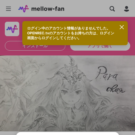
ログイン中のアカウント情報がありませんでした。
快適に視聴するなら、アプリをインストールしよう！
OPENREC.tvのアカウントをお持ちの方は、ログイン
画面からログインしてください。
インストール
アプリで開く
新規登録
OPENREC.tv アカウントは mellow-fan
OPENREC.tvアカウントはmellow-fanア
限定コミュニティ参加方法
パーソナルデータの登録
アカウントに移行しました。
カウントに統合しました。
すでにアカウントをお持ちの方は、ログイ
こちらからOPENREC.tvでログイン中のア
ン画面からログインしてください。
カウント情報を引き継ぐことができます。