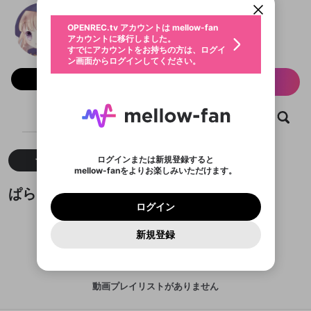
動画プレイリストを選択
生年月
ぱらちゃん
固定動画に設定
不適切なユーザーとして報告しま
ファンレター
OPENREC.tv アカウントは mellow-fan
サブスクシェア
@
para_chan
@
新規登録
ログイン
すか？
年
月
アカウントに移行しました。
マイページに表示されている動画 (ライブ配信、配
認証コードの入力
すでにアカウントをお持ちの方は、ログイ
生年月は登録後に変更できません。
信予定、アーカイブ、アップロード動画) をページ
選択できるプレイリストがありません。
応援している配信者にファンレターを送ることがで
ン画面からログインしてください。
ご確認ください
のトップに1つ固定できます。動画タイトル横のメ
ログイン
プレイリストは動画の再生画面で作成で
きます。好きなデザインを選んでメッセージを書い
ニューより設定することができます。
メールアドレスで新規登録
メールアドレスでログイン
問題を選択してください
フォロー 14,890
この限定コミュニティは、Discordで提供されてい
性別
サブスク情報
きます。
たり、エールアイテムでデコレーションして、配信
メールアドレスにメールを送信しました。30分以内
パスワード再設定
ます。
者に届けましょう！
にメール記載の6桁の認証コードを入力してくださ
入力していただいたメールアドレ
男性
女性
その他
利用規約とプライバシーポリシーが更新されま
問題を選択してください
詳しくはこちら
※ファンレター機能は有料サービスです。
い。
または
または
ポイントが不足しています
ホーム
した。 サービスを利用するには変更後の内容を
動画
キャプチャ
プレイリスト
Discordアカウントをお持ちでない方
スに、パスワード再設定用URLを
セッションの有効期限が切れたた
登録したメールアドレスを入力し、送信してくださ
わいせつな表現
ブロックリストに追加しますか？
この動画の公開は終了しました
お住まいの地域
ご確認いただき、同意していただく必要があり
認証コード
い。
記載されたメールを送信しました
め、ログアウトしました
Discordとは？からDiscordにアクセス
X
X
ます。
mellowポイントの購入に進みますか？
他者を誹謗中傷する表現
のでご確認ください
0
6
ログインまたは新規登録すると
すべて
動画
キャプチャ
Discordアカウントを作成
mellow-fanをよりお楽しみいただけます。
キャンセル
OK
OK
0
500
著作権の侵害
Google
Google
利用規約
プレミアム会員に入会
を確認しました。
OK
いいえ
はい
mellow-fan のメールアドレス（mellow-fan.comド
この画面からDiscordに参加する
利用規約
および
プライバシーポリシー
に同意頂いた上で
ぱらちゃんが作成した動画プレイリスト
ログイン
プライバシーポリシー
を確認しました。
メイン及びcs.openrec.co.jpドメイン）が受信拒否設
次にお進みください。
OK
プライバシーの侵害
ご登録いただいた情報はサービスの向上を目的
ログイン
再設定する
動画プレイリストがありません
定に含まれていないかご確認ください。
Yahoo! JAPAN
Yahoo! JAPAN
Discordは第三者が提供するコミュニティーサービスで、
として使用いたします。
報告された問題については、利用規約に違反しているか
動画プレイリストを選択
パスワードを忘れた方は
こちら
過激な暴力や自傷行為
mellow-fanとは関わりがありません。Discordに関してのお
一部サービスをご利用いただくには、生年月の
どうかをスタッフが確認します。
この機能をむやみに使
新規登録
確認しました
問い合わせにはお答えすることができません。Discordの仕
アカウントをお持ちですか？
アカウントを作成する
登録が必要です。
用することは、利用規約違反になります。
様変更により、限定コミュニティ特典の提供が終了する可能
入力
なりすまし行為
Appleでサインアップ
Appleでサインイン
動画のプレイリストを一つ選択すると、そのプレイ
ご登録いただいた情報は公開されません。
性がありますが、その際の補償は一切行いません。外部サー
リストの動画をマイページの上部にリストで表示す
ビスとのID連携に関する同意事項に同意の上、参加をお願い
閉じる
ることができます。
出会いを誘導する行為
ファンレターを作成
します。
送信
動画プレイリストがありません
mellow-fanの
mellow-fanの
利用規約
利用規約
・
・
プライバシーポリシー
プライバシーポリシー
・
・
外部
外部
登録
外部サービスとのID連携に関する同意事項
サービスとのID連携に関する同意事項
サービスとのID連携に関する同意事項
に同意頂いた上
に同意頂いた上
閉じる
ねずみ講やマルチ商法
動画プレイリストを選択
アカウント作成
で、次にお進みください
で、次にお進みください