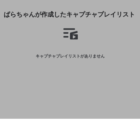
誤解を招く配信設定
あとで登録
Discordとは？
Discordに参加する
ぱらちゃんが作成したキャプチャプレイリスト
mellow-fanからのお得な情報をメールで受
ゲームの録画禁止区域の配信
け取る
改造版・海賊版ソフトの配信
政治的・宗教的・人種的な内容
その他の問題
キャプチャプレイリストがありません