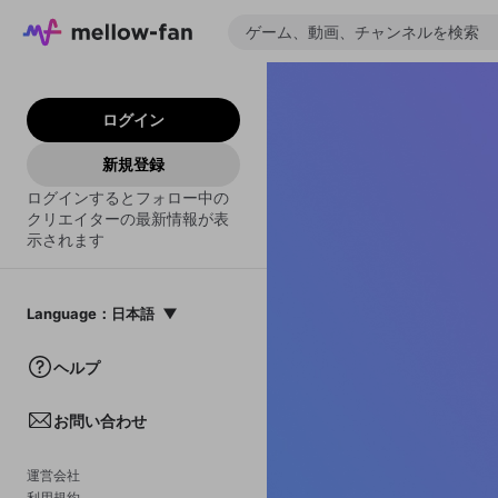
ログイン
新規登録
ログインするとフォロー中の
クリエイターの最新情報が表
示されます
Language
：
日本語
日本語
ヘルプ
English
お問い合わせ
中文(簡体)
한국어
運営会社
利用規約