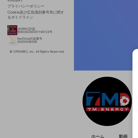
プライバシーポリシー
Cookie及び広告識別番号等に関す
るガイドライン
JASRAC許諾
第9036330001Y45123号
NexTone許諾番号
ID000008336
© OPENREC, inc. All Rights Reserved.
選択
きま
ホーム
動画