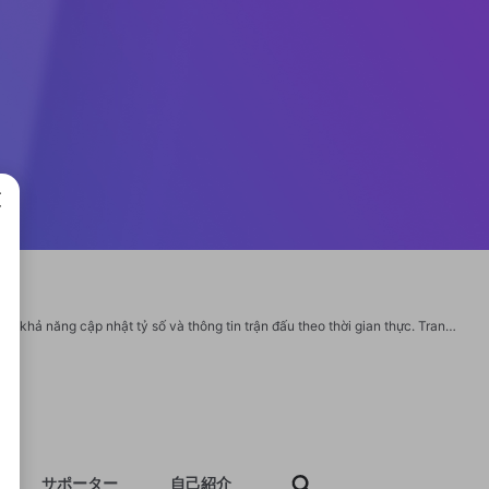
成で
7M là nền tảng cung cấp dữ liệu bóng đá trực tuyến được nhiều người theo dõi nhờ khả năng cập nhật tỷ số và thông tin trận đấu theo thời gian thực. Trang web mang đến nhiều nội dung hữu ích như livescore, lịch thi đấu, bảng xếp hạng, thống kê phong độ đội bóng và dữ liệu phân tích từ các giải đấu lớn trên thế giới. Thông tin liên hệ Website: https://7m.energy/ Địa chỉ: 14 Nguyễn Du, Quang Vinh, Biên Hòa, Đồng Nai, Việt Nam Email: 7menergy@gmail.com Hotline: 0914889125 #7m #linkvao7m #trangchu7m #trangvao7m #7menergy
サポーター
自己紹介