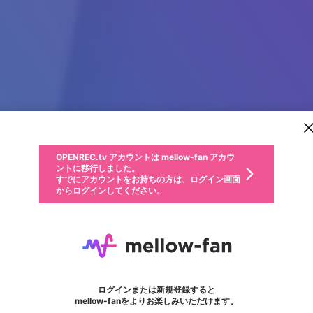
新規登録
OPENREC.tv アカウントは mellow-fan アカウ
OPENREC.tvアカウントはmellow-fanアカウン
パーソナルデータの登録
限定コミュニティ参加方法
ントに移行しました。
トに統合しました。
すでにアカウントをお持ちの方は、ログイン画面
こちらからOPENREC.tvでログイン中のアカウ
からログインしてください。
ント情報を引き継ぐことができます。
動画プレイリストを選択
生年月
固定動画に設定
不適切なユーザーとして報告します
ファンレター
サブスクシェア
OPENREC.tv アカウントは mellow-fan アカウ
@
新規登録
ログイン
か？
年
月
ントに移行しました。
マイページに表示されている動画 (ライブ配信、配信予定、ア
すでにアカウントをお持ちの方は、ログイン画面
ーカイブ、アップロード動画) をページのトップに1つ固定で
7M
応援している配信者にファンレターを送ることができま
生年月は登録後に変更できません。
認証コードの入力
できるプレイリストがありません。プレイリストは動画の再生画面で作
からログインしてください。
きます。動画タイトル横のメニューより設定することができま
す。好きなデザインを選んでメッセージを書いたり、エ
ログイン
す。
ご確認ください
す。
メールアドレスで新規登録
メールアドレスでログイン
問題を選択してください
ールアイテムでデコレーションして、配信者に届けまし
性別
ょう！
メールアドレスにメールを送信しました。30分以内にメ
パスワード再設定
詳しくはこちら
この限定コミュニティは、Discordで提供されています。
入力していただいたメールアドレス
男性
女性
その他
問題を選択してください
※ファンレター機能は有料サービスです。
ール記載の6桁の認証コードを入力してください。
フォロー
利用規約とプライバシーポリシーが更新されました。
または
または
ポイントが不足しています
に、パスワード再設定用URLを記載
セッションの有効期限が切れたた
Discordアカウントをお持ちでない方
サービスを利用するには変更後の内容をご確認いただ
わいせつな表現
認証コード
検索履歴をすべて削除しますか？
ブロックリストに追加しますか？
この動画の公開は終了しました
登録したメールアドレスを入力し、送信してください。
お住まいの地域
されたメールを送信しましたのでご
め、ログアウトしました
き、同意していただく必要があります。
X
X
Discordとは？からDiscordにアクセス
mellowポイントの購入に進みますか？
他者を誹謗中傷する表現
0
6
確認ください
ログインまたは新規登録すると
Discordアカウントを作成
キャンセル
mellow-fanをよりお楽しみいただけます。
いいえ
OK
はい
OK
利用規約
を確認しました。
0
500
著作権の侵害
Google
Google
キャプチャ
プレイリスト
フォロー
フォロワー
プレミアム会員に入会
mellow-fan のメールアドレス（mellow-fan.comドメイン
OK