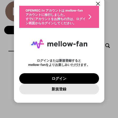
動画プレイリストを選択
生年月
Esc Pescara
固定動画に設定
不適切なユーザーとして報告しま
ファンレター
OPENREC.tv アカウントは mellow-fan
サブスクシェア
@
新規登録
ログイン
すか？
年
月
アカウントに移行しました。
マイページに表示されている動画 (ライブ配信、配
認証コードの入力
すでにアカウントをお持ちの方は、ログイ
生年月は登録後に変更できません。
信予定、アーカイブ、アップロード動画) をページ
選択できるプレイリストがありません。
応援している配信者にファンレターを送ることがで
ン画面からログインしてください。
ご確認ください
のトップに1つ固定できます。動画タイトル横のメ
ログイン
プレイリストは動画の再生画面で作成で
きます。好きなデザインを選んでメッセージを書い
ニューより設定することができます。
メールアドレスで新規登録
メールアドレスでログイン
問題を選択してください
フォロー
この限定コミュニティは、Discordで提供されてい
性別
きます。
たり、エールアイテムでデコレーションして、配信
メールアドレスにメールを送信しました。30分以内
パスワード再設定
ます。
者に届けましょう！
にメール記載の6桁の認証コードを入力してくださ
入力していただいたメールアドレ
男性
女性
その他
利用規約とプライバシーポリシーが更新されま
問題を選択してください
詳しくはこちら
※ファンレター機能は有料サービスです。
い。
または
または
ポイントが不足しています
した。 サービスを利用するには変更後の内容を
Discordアカウントをお持ちでない方
スに、パスワード再設定用URLを
セッションの有効期限が切れたた
ホーム
動画
キャプチャ
プレイリスト
登録したメールアドレスを入力し、送信してくださ
わいせつな表現
ブロックリストに追加しますか？
この動画の公開は終了しました
お住まいの地域
ご確認いただき、同意していただく必要があり
認証コード
い。
記載されたメールを送信しました
め、ログアウトしました
Discordとは？からDiscordにアクセス
X
X
ます。
mellowポイントの購入に進みますか？
他者を誹謗中傷する表現
のでご確認ください
0
6
ログインまたは新規登録すると
Discordアカウントを作成
mellow-fanをよりお楽しみいただけます。
キャンセル
OK
OK
0
500
著作権の侵害
表示するコンテンツがありません
Google
Google
利用規約
プレミアム会員に入会
を確認しました。
OK
いいえ
はい
mellow-fan のメールアドレス（mellow-fan.comド
この画面からDiscordに参加する
利用規約
および
プライバシーポリシー
に同意頂いた上で
ログイン
プライバシーポリシー
を確認しました。
メイン及びcs.openrec.co.jpドメイン）が受信拒否設
次にお進みください。
OK
プライバシーの侵害
ご登録いただいた情報はサービスの向上を目的
ログイン
再設定する
動画プレイリストがありません
定に含まれていないかご確認ください。
Yahoo! JAPAN
Yahoo! JAPAN
Discordは第三者が提供するコミュニティーサービスで、
として使用いたします。
報告された問題については、利用規約に違反しているか
動画プレイリストを選択
パスワードを忘れた方は
こちら
過激な暴力や自傷行為
mellow-fanとは関わりがありません。Discordに関してのお
一部サービスをご利用いただくには、生年月の
どうかをスタッフが確認します。
この機能をむやみに使
新規登録
確認しました
問い合わせにはお答えすることができません。Discordの仕
アカウントをお持ちですか？
アカウントを作成する
登録が必要です。
用することは、利用規約違反になります。
様変更により、限定コミュニティ特典の提供が終了する可能
入力
なりすまし行為
Appleでサインアップ
Appleでサインイン
動画のプレイリストを一つ選択すると、そのプレイ
ご登録いただいた情報は公開されません。
性がありますが、その際の補償は一切行いません。外部サー
リストの動画をマイページの上部にリストで表示す
ビスとのID連携に関する同意事項に同意の上、参加をお願い
閉じる
ることができます。
出会いを誘導する行為
ファンレターを作成
します。
送信
mellow-fanの
mellow-fanの
利用規約
利用規約
・
・
プライバシーポリシー
プライバシーポリシー
・
・
外部
外部
登録
外部サービスとのID連携に関する同意事項
サービスとのID連携に関する同意事項
サービスとのID連携に関する同意事項
に同意頂いた上
に同意頂いた上
閉じる
ねずみ講やマルチ商法
動画プレイリストを選択
アカウント作成
で、次にお進みください
で、次にお進みください