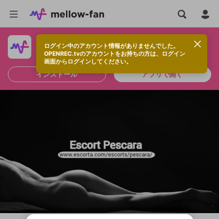
ログイン中のアカウント情報がありませんでした。
快適に視聴するなら、アプリをインストールしよう！
OPENREC.tvのアカウントをお持ちの方は、ログイン
画面からログインしてください。
インストール
アプリで開く
新規登録
OPENREC.tv アカウントは mellow-fan
OPENREC.tvアカウントはmellow-fanア
限定コミュニティ参加方法
パーソナルデータの登録
アカウントに移行しました。
カウントに統合しました。
すでにアカウントをお持ちの方は、ログイ
こちらからOPENREC.tvでログイン中のア
ン画面からログインしてください。
カウント情報を引き継ぐことができます。