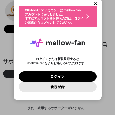
動画プレイリストを選択
生年月
T89comvn
固定動画に設定
不適切なユーザーとして報告しま
ファンレター
OPENREC.tv アカウントは mellow-fan
サブスクシェア
@
新規登録
ログイン
すか？
年
月
アカウントに移行しました。
マイページに表示されている動画 (ライブ配信、配
認証コードの入力
すでにアカウントをお持ちの方は、ログイ
生年月は登録後に変更できません。
信予定、アーカイブ、アップロード動画) をページ
選択できるプレイリストがありません。
応援している配信者にファンレターを送ることがで
ン画面からログインしてください。
ご確認ください
のトップに1つ固定できます。動画タイトル横のメ
ログイン
プレイリストは動画の再生画面で作成で
きます。好きなデザインを選んでメッセージを書い
ニューより設定することができます。
メールアドレスで新規登録
メールアドレスでログイン
問題を選択してください
フォロー
この限定コミュニティは、Discordで提供されてい
性別
きます。
たり、エールアイテムでデコレーションして、配信
メールアドレスにメールを送信しました。30分以内
パスワード再設定
ます。
者に届けましょう！
にメール記載の6桁の認証コードを入力してくださ
入力していただいたメールアドレ
男性
女性
その他
利用規約とプライバシーポリシーが更新されま
問題を選択してください
詳しくはこちら
※ファンレター機能は有料サービスです。
い。
または
または
ポイントが不足しています
した。 サービスを利用するには変更後の内容を
Discordアカウントをお持ちでない方
スに、パスワード再設定用URLを
セッションの有効期限が切れたた
ホーム
動画
キャプチャ
プレイリスト
登録したメールアドレスを入力し、送信してくださ
わいせつな表現
ブロックリストに追加しますか？
この動画の公開は終了しました
お住まいの地域
ご確認いただき、同意していただく必要があり
認証コード
い。
記載されたメールを送信しました
め、ログアウトしました
Discordとは？からDiscordにアクセス
X
X
ます。
mellowポイントの購入に進みますか？
他者を誹謗中傷する表現
のでご確認ください
0
6
ログインまたは新規登録すると
サポーター
Discordアカウントを作成
mellow-fanをよりお楽しみいただけます。
キャンセル
OK
OK
0
500
著作権の侵害
Google
Google
利用規約
プレミアム会員に入会
を確認しました。
OK
いいえ
はい
mellow-fan のメールアドレス（mellow-fan.comド
この画面からDiscordに参加する
利用規約
および
プライバシーポリシー
に同意頂いた上で
ログイン
プライバシーポリシー
を確認しました。
今月
先月
累積
メイン及びcs.openrec.co.jpドメイン）が受信拒否設
次にお進みください。
OK
プライバシーの侵害
ご登録いただいた情報はサービスの向上を目的
ログイン
再設定する
動画プレイリストがありません
定に含まれていないかご確認ください。
Yahoo! JAPAN
Yahoo! JAPAN
Discordは第三者が提供するコミュニティーサービスで、
として使用いたします。
報告された問題については、利用規約に違反しているか
動画プレイリストを選択
パスワードを忘れた方は
こちら
過激な暴力や自傷行為
mellow-fanとは関わりがありません。Discordに関してのお
一部サービスをご利用いただくには、生年月の
どうかをスタッフが確認します。
この機能をむやみに使
新規登録
確認しました
問い合わせにはお答えすることができません。Discordの仕
アカウントをお持ちですか？
アカウントを作成する
登録が必要です。
用することは、利用規約違反になります。
様変更により、限定コミュニティ特典の提供が終了する可能
入力
なりすまし行為
Appleでサインアップ
Appleでサインイン
動画のプレイリストを一つ選択すると、そのプレイ
ご登録いただいた情報は公開されません。
性がありますが、その際の補償は一切行いません。外部サー
リストの動画をマイページの上部にリストで表示す
ビスとのID連携に関する同意事項に同意の上、参加をお願い
閉じる
ることができます。
出会いを誘導する行為
ファンレターを作成
します。
送信
mellow-fanの
mellow-fanの
利用規約
利用規約
・
・
プライバシーポリシー
プライバシーポリシー
・
・
外部
外部
まだ、表示するサポーターがいません。
登録
外部サービスとのID連携に関する同意事項
サービスとのID連携に関する同意事項
サービスとのID連携に関する同意事項
に同意頂いた上
に同意頂いた上
閉じる
ねずみ講やマルチ商法
動画プレイリストを選択
アカウント作成
で、次にお進みください
で、次にお進みください