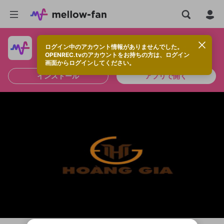
ログイン中のアカウント情報がありませんでした。
快適に視聴するなら、アプリをインストールしよう！
OPENREC.tvのアカウントをお持ちの方は、ログイン
画面からログインしてください。
インストール
アプリで開く
新規登録
OPENREC.tv アカウントは mellow-fan
OPENREC.tvアカウントはmellow-fanア
限定コミュニティ参加方法
パーソナルデータの登録
アカウントに移行しました。
カウントに統合しました。
すでにアカウントをお持ちの方は、ログイ
こちらからOPENREC.tvでログイン中のア
ン画面からログインしてください。
カウント情報を引き継ぐことができます。