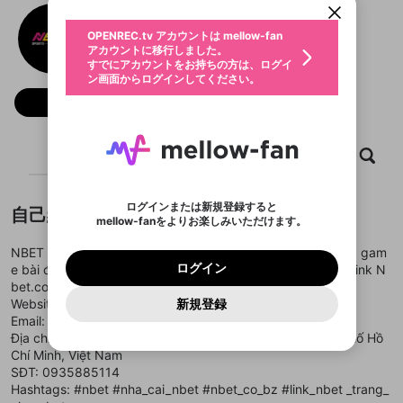
動画プレイリストを選択
生年月
nbetcobz
固定動画に設定
不適切なユーザーとして報告しま
ファンレター
OPENREC.tv アカウントは mellow-fan
サブスクシェア
@
新規登録
ログイン
すか？
年
月
アカウントに移行しました。
マイページに表示されている動画 (ライブ配信、配
認証コードの入力
すでにアカウントをお持ちの方は、ログイ
生年月は登録後に変更できません。
信予定、アーカイブ、アップロード動画) をページ
選択できるプレイリストがありません。
応援している配信者にファンレターを送ることがで
ン画面からログインしてください。
ご確認ください
のトップに1つ固定できます。動画タイトル横のメ
ログイン
プレイリストは動画の再生画面で作成で
きます。好きなデザインを選んでメッセージを書い
ニューより設定することができます。
メールアドレスで新規登録
メールアドレスでログイン
問題を選択してください
フォロー
この限定コミュニティは、Discordで提供されてい
性別
きます。
たり、エールアイテムでデコレーションして、配信
メールアドレスにメールを送信しました。30分以内
パスワード再設定
ます。
者に届けましょう！
にメール記載の6桁の認証コードを入力してくださ
入力していただいたメールアドレ
男性
女性
その他
利用規約とプライバシーポリシーが更新されま
問題を選択してください
詳しくはこちら
※ファンレター機能は有料サービスです。
い。
または
または
ポイントが不足しています
した。 サービスを利用するには変更後の内容を
Discordアカウントをお持ちでない方
スに、パスワード再設定用URLを
セッションの有効期限が切れたた
ホーム
動画
キャプチャ
プレイリスト
登録したメールアドレスを入力し、送信してくださ
わいせつな表現
ブロックリストに追加しますか？
この動画の公開は終了しました
お住まいの地域
ご確認いただき、同意していただく必要があり
認証コード
い。
記載されたメールを送信しました
め、ログアウトしました
Discordとは？からDiscordにアクセス
X
X
ます。
mellowポイントの購入に進みますか？
他者を誹謗中傷する表現
のでご確認ください
0
6
ログインまたは新規登録すると
自己紹介
Discordアカウントを作成
mellow-fanをよりお楽しみいただけます。
キャンセル
OK
OK
0
500
著作権の侵害
Google
Google
利用規約
プレミアム会員に入会
を確認しました。
OK
いいえ
はい
mellow-fan のメールアドレス（mellow-fan.comド
この画面からDiscordに参加する
利用規約
および
プライバシーポリシー
に同意頂いた上で
ログイン
NBET - Nhà cái chuyên về cá cược bóng đá, casino online, gam
プライバシーポリシー
を確認しました。
メイン及びcs.openrec.co.jpドメイン）が受信拒否設
次にお進みください。
OK
プライバシーの侵害
ご登録いただいた情報はサービスの向上を目的
ログイン
e bài đỉnh cao, bắn cá cực đỉnh. Đăng ký tải app Nbet tại link N
再設定する
動画プレイリストがありません
定に含まれていないかご確認ください。
Yahoo! JAPAN
Yahoo! JAPAN
Discordは第三者が提供するコミュニティーサービスで、
として使用いたします。
報告された問題については、利用規約に違反しているか
bet.co.bz Thưởng 100% lần nạp đầu tiên.
動画プレイリストを選択
パスワードを忘れた方は
こちら
過激な暴力や自傷行為
mellow-fanとは関わりがありません。Discordに関してのお
一部サービスをご利用いただくには、生年月の
どうかをスタッフが確認します。
この機能をむやみに使
Website:
https://nbet.co.bz/
新規登録
確認しました
問い合わせにはお答えすることができません。Discordの仕
アカウントをお持ちですか？
アカウントを作成する
登録が必要です。
用することは、利用規約違反になります。
Email: nbetcobz@gmail.com
様変更により、限定コミュニティ特典の提供が終了する可能
入力
なりすまし行為
Appleでサインアップ
Appleでサインイン
動画のプレイリストを一つ選択すると、そのプレイ
ご登録いただいた情報は公開されません。
性がありますが、その際の補償は一切行いません。外部サー
Địa chỉ: 34/5A Đ. Lê Văn Sỹ, Phường 12, Quận 3, Thành phố Hồ
リストの動画をマイページの上部にリストで表示す
ビスとのID連携に関する同意事項に同意の上、参加をお願い
閉じる
Chí Minh, Việt Nam
ることができます。
出会いを誘導する行為
ファンレターを作成
します。
送信
SĐT: 0935885114
mellow-fanの
mellow-fanの
利用規約
利用規約
・
・
プライバシーポリシー
プライバシーポリシー
・
・
外部
外部
登録
外部サービスとのID連携に関する同意事項
サービスとのID連携に関する同意事項
サービスとのID連携に関する同意事項
に同意頂いた上
に同意頂いた上
Hashtags: #nbet #nha_cai_nbet #nbet_co_bz #link_nbet _trang_
閉じる
ねずみ講やマルチ商法
動画プレイリストを選択
アカウント作成
で、次にお進みください
で、次にお進みください