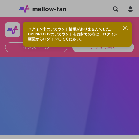
ログイン中のアカウント情報がありませんでした。
快適に視聴するなら、アプリをインストールしよう！
OPENREC.tvのアカウントをお持ちの方は、ログイン
画面からログインしてください。
インストール
アプリで開く
新規登録