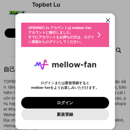
OPENREC.tv アカウントは mellow-fan
OPENREC.tvアカウントはmellow-fanア
限定コミュニティ参加方法
Topbet Lu
パーソナルデータの登録
アカウントに移行しました。
カウントに統合しました。
すでにアカウントをお持ちの方は、ログイ
こちらからOPENREC.tvでログイン中のア
動画プレイリストを選択
ン画面からログインしてください。
カウント情報を引き継ぐことができます。
生年月
固定動画に設定
不適切なユーザーとして報告しま
ファンレター
OPENREC.tv アカウントは mellow-fan
サブスクシェア
@
新規登録
ログイン
すか？
年
月
アカウントに移行しました。
フォロー
マイページに表示されている動画 (ライブ配信、配
認証コードの入力
すでにアカウントをお持ちの方は、ログイ
生年月は登録後に変更できません。
信予定、アーカイブ、アップロード動画) をページ
選択できるプレイリストがありません。
応援している配信者にファンレターを送ることがで
ン画面からログインしてください。
ご確認ください
のトップに1つ固定できます。動画タイトル横のメ
ログイン
プレイリストは動画の再生画面で作成で
きます。好きなデザインを選んでメッセージを書い
ニューより設定することができます。
メールアドレスで新規登録
メールアドレスでログイン
問題を選択してください
ホーム
動画
キャプチャ
プレイリスト
この限定コミュニティは、Discordで提供されてい
性別
きます。
たり、エールアイテムでデコレーションして、配信
メールアドレスにメールを送信しました。30分以内
パスワード再設定
ます。
者に届けましょう！
にメール記載の6桁の認証コードを入力してくださ
入力していただいたメールアドレ
男性
女性
その他
利用規約とプライバシーポリシーが更新されま
問題を選択してください
詳しくはこちら
※ファンレター機能は有料サービスです。
い。
または
または
ポイントが不足しています
した。 サービスを利用するには変更後の内容を
Discordアカウントをお持ちでない方
スに、パスワード再設定用URLを
セッションの有効期限が切れたた
登録したメールアドレスを入力し、送信してくださ
自己紹介
わいせつな表現
ブロックリストに追加しますか？
この動画の公開は終了しました
お住まいの地域
ご確認いただき、同意していただく必要があり
認証コード
い。
記載されたメールを送信しました
め、ログアウトしました
Discordとは？からDiscordにアクセス
X
X
ます。
mellowポイントの購入に進みますか？
他者を誹謗中傷する表現
TOPBET nổi bật với chương trình khuyến mãi tân thủ cực hấp dẫ
のでご確認ください
0
6
ログインまたは新規登録すると
Discordアカウントを作成
n: tặng ngay +88K khi đăng ký cùng thưởng nạp đầu 100%, bảo
mellow-fanをよりお楽しみいただけます。
キャンセル
OK
OK
0
500
著作権の侵害
Google
Google
利用規約
プレミアム会員に入会
を確認しました。
OK
hiểm thua cược và hoàn tiền cashback hấp dẫn. Đây là nhà cái l
いいえ
はい
mellow-fan のメールアドレス（mellow-fan.comド
この画面からDiscordに参加する
利用規約
および
プライバシーポリシー
に同意頂いた上で
ログイン
uôn biết cách tri ân người chơi qua hàng loạt ưu đãi giá trị cao, p
プライバシーポリシー
を確認しました。
メイン及びcs.openrec.co.jpドメイン）が受信拒否設
次にお進みください。
OK
プライバシーの侵害
ご登録いただいた情報はサービスの向上を目的
ログイン
hù hợp cho cả tân thủ lẫn hội viên lâu năm. #topbet #nhacaitopb
再設定する
動画プレイリストがありません
定に含まれていないかご確認ください。
Yahoo! JAPAN
Yahoo! JAPAN
Discordは第三者が提供するコミュニティーサービスで、
として使用いたします。
報告された問題については、利用規約に違反しているか
et #topbetlu2 #nhacaitopbetlu2
動画プレイリストを選択
パスワードを忘れた方は
こちら
過激な暴力や自傷行為
mellow-fanとは関わりがありません。Discordに関してのお
一部サービスをご利用いただくには、生年月の
どうかをスタッフが確認します。
この機能をむやみに使
新規登録
Website:
https://topbet.lu/
確認しました
問い合わせにはお答えすることができません。Discordの仕
アカウントをお持ちですか？
アカウントを作成する
登録が必要です。
用することは、利用規約違反になります。
様変更により、限定コミュニティ特典の提供が終了する可能
Địa chỉ: 13 Hẻm 496 Dương Quảng Hàm, An Nhơn, Hồ Chí Minh,
入力
なりすまし行為
Appleでサインアップ
Appleでサインイン
動画のプレイリストを一つ選択すると、そのプレイ
ご登録いただいた情報は公開されません。
性がありますが、その際の補償は一切行いません。外部サー
Vietnam
リストの動画をマイページの上部にリストで表示す
ビスとのID連携に関する同意事項に同意の上、参加をお願い
閉じる