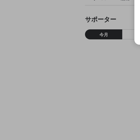
サポーター
今月