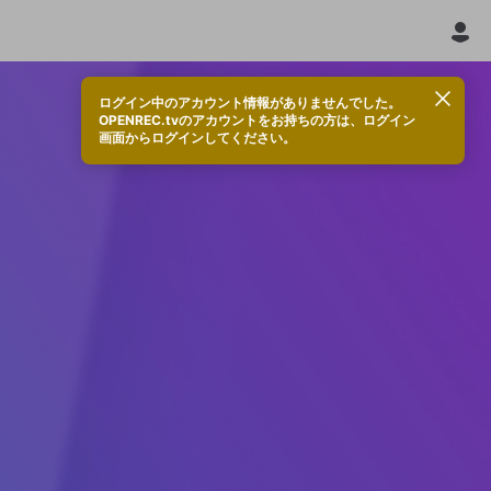
ログイン中のアカウント情報がありませんでした。
OPENREC.tvのアカウントをお持ちの方は、ログイン
画面からログインしてください。