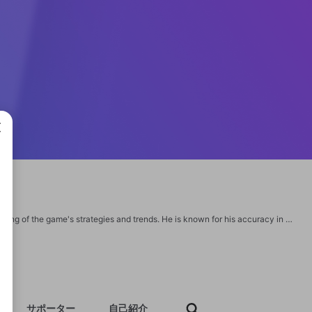
成で
Deepak Gowda, an expert in online matka play, possesses a profound understanding of the game's strategies and trends. He is known for his accuracy in predictions, ethical practices, and commitment to player safety. Play Matka online now at https://matkaplay.pro/
サポーター
自己紹介