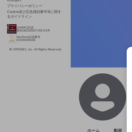
プライバシーポリシー
Cookie及び広告識別番号等に関す
るガイドライン
JASRAC許諾
第9036330001Y45123号
NexTone許諾番号
ID000008336
© OPENREC, inc. All Rights Reserved.
選択
きま
ホーム
動画