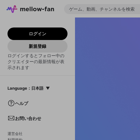
ログイン
新規登録
ログインするとフォロー中の
クリエイターの最新情報が表
示されます
Language
：
日本語
日本語
ヘルプ
English
お問い合わせ
中文(簡体)
한국어
運営会社
利用規約