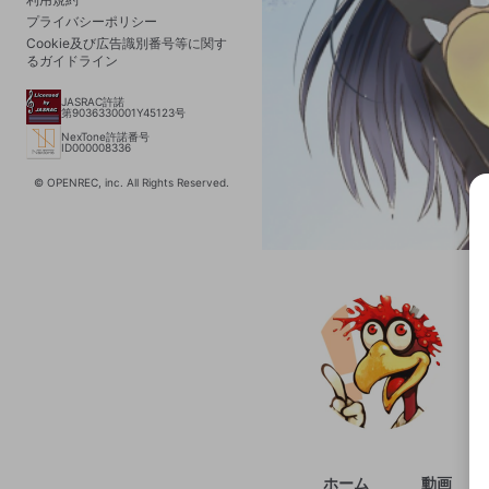
プライバシーポリシー
Cookie及び広告識別番号等に関す
るガイドライン
JASRAC許諾
第9036330001Y45123号
NexTone許諾番号
ID000008336
© OPENREC, inc. All Rights Reserved.
選択
きま
ホーム
動画