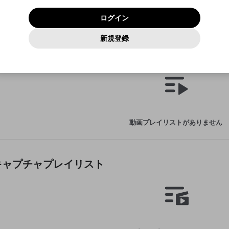
いいえ
はい
利用規約
および
プライバシーポリシー
に同意頂いた上で次にお
この画面からDiscordに参加する
プライバシーポリシー
を確認しました。
及びcs.openrec.co.jpドメイン）が受信拒否設定に含まれて
ログイン
進みください。
OK
プライバシーの侵害
ご登録いただいた情報はサービスの向上を目的として
動画プレイリストがありません
再設定する
いないかご確認ください。
ログイン
Yahoo! JAPAN
Yahoo! JAPAN
使用いたします。
Discordは第三者が提供するコミュニティーサービスで、mellow-
報告された問題については、利用規約に違反しているかどうか
動画
キャプチャ
パスワードを忘れた方は
こちら
過激な暴力や自傷行為
確認しました
fanとは関わりがありません。Discordに関してのお問い合わせには
一部サービスをご利用いただくには、生年月の登録が
をスタッフが確認します。
この機能をむやみに使用すること
新規登録
動画プレイリストを選択
お答えすることができません。Discordの仕様変更により、限定コ
アカウントをお持ちですか？
アカウントを作成する
入力
必要です。
は、利用規約違反になります。
Appleでサインアップ
Appleでサインイン
ミュニティ特典の提供が終了する可能性がありますが、その際の補
なりすまし行為
動画プレイリスト
ご登録いただいた情報は公開されません。
償は一切行いません。外部サービスとのID連携に関する同意事項に
動画のプレイリストを一つ選択すると、そのプレイリストの動
同意の上、参加をお願いします。
出会いを誘導する行為
閉じる
画をマイページの上部にリストで表示することができます。
ファンレターを作成
送信
mellow-fanの
mellow-fanの
利用規約
利用規約
・
・
プライバシーポリシー
プライバシーポリシー
・
・
外部サービ
外部サービ
外部サービスとのID連携に関する同意事項
登録
スとのID連携に関する同意事項
スとのID連携に関する同意事項
に同意頂いた上で、次にお進み
に同意頂いた上で、次にお進み
閉じる
ねずみ講やマルチ商法
アカウント作成
動画プレイリストを選択
ください
ください
Discordとは？
Discordに参加する
誤解を招く配信設定
あとで登録
mellow-fanからのお得な情報をメールで受け取
動画プレイリストがありません
ゲームの録画禁止区域の配信
る
改造版・海賊版ソフトの配信
政治的・宗教的・人種的な内容
キャプチャプレイリスト
その他の問題