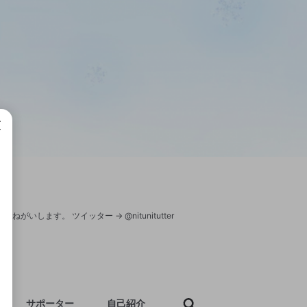
成で
します。 ツイッター → @nitunitutter
サポーター
自己紹介