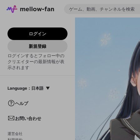
ログイン
新規登録
ログインするとフォロー中の
クリエイターの最新情報が表
示されます
Language
：
日本語
日本語
ヘルプ
English
お問い合わせ
中文(簡体)
한국어
運営会社
利用規約