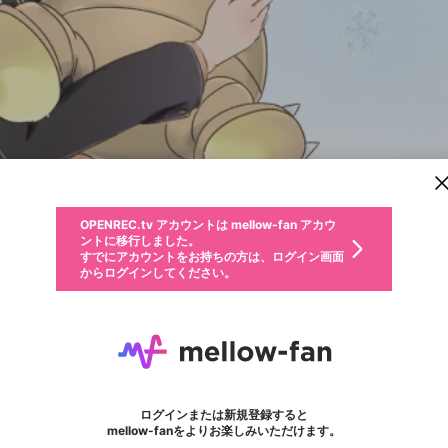
新規登録
OPENREC.tv アカウントは mellow-fan アカウ
OPENREC.tvアカウントはmellow-fanアカウン
パーソナルデータの登録
限定コミュニティ参加方法
ントに移行しました。
トに統合しました。
すでにアカウントをお持ちの方は、ログイン画面
こちらからOPENREC.tvでログイン中のアカウ
からログインしてください。
ント情報を引き継ぐことができます。
動画プレイリストを選択
生年月
固定動画に設定
不適切なユーザーとして報告します
ファンレター
サブスクシェア
OPENREC.tv アカウントは mellow-fan アカウ
@
新規登録
ログイン
か？
年
月
ントに移行しました。
マイページに表示されている動画 (ライブ配信、配信予定、ア
すでにアカウントをお持ちの方は、ログイン画面
ーカイブ、アップロード動画) をページのトップに1つ固定で
おにつ
応援している配信者にファンレターを送ることができま
生年月は登録後に変更できません。
認証コードの入力
できるプレイリストがありません。プレイリストは動画の再生画面で作
からログインしてください。
きます。動画タイトル横のメニューより設定することができま
す。好きなデザインを選んでメッセージを書いたり、エ
ログイン
す。
@
onitsu345
おにつのXヘ
ご確認ください
す。
メールアドレスで新規登録
メールアドレスでログイン
問題を選択してください
ールアイテムでデコレーションして、配信者に届けまし
性別
ょう！
おにつと申します。 PUBGや格闘ゲームを放送していることが多いです。 よろしくおねがい
メールアドレスにメールを送信しました。30分以内にメ
パスワード再設定
詳しくはこちら
この限定コミュニティは、Discordで提供されています。
入力していただいたメールアドレス
男性
女性
その他
問題を選択してください
※ファンレター機能は有料サービスです。
ール記載の6桁の認証コードを入力してください。
利用規約とプライバシーポリシーが更新されました。
または
または
ポイントが不足しています
フォロー 2,899
に、パスワード再設定用URLを記載
セッションの有効期限が切れたた
ファンレター
Discordアカウントをお持ちでない方
サービスを利用するには変更後の内容をご確認いただ
わいせつな表現
認証コード
検索履歴をすべて削除しますか？
ブロックリストに追加しますか？
この動画の公開は終了しました
登録したメールアドレスを入力し、送信してください。
お住まいの地域
されたメールを送信しましたのでご
め、ログアウトしました
き、同意していただく必要があります。
X
X
Discordとは？からDiscordにアクセス
mellowポイントの購入に進みますか？
他者を誹謗中傷する表現
0
6
確認ください
ログインまたは新規登録すると
Discordアカウントを作成
キャンセル
mellow-fanをよりお楽しみいただけます。
いいえ
OK
はい
OK
利用規約
を確認しました。
0
500
著作権の侵害
Google
Google
キャプチャ
プレイリスト
フォロー
フォロワー
プレミアム会員に入会
mellow-fan のメールアドレス（mellow-fan.comドメイン
OK