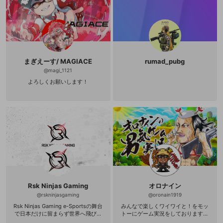
RE ALIENWARE 240hz あと何か安
い60hzのモニター キャプボ GC55
1
まぎえーす/ MAGIACE
rumad_pubg
@
magi_1121
よろしくお願いします！
Rsk Ninjas Gaming
オロナイン
@
rskninjasgaming
@
oronain1919
Rsk Ninjas Gaming e-Sportsの舞台
みんなで楽しくワイワイと！をモッ
で日本だけに留まらず世界へ飛び立
トーにゲーム実況をしております！
つという目標を持っているチームで
皆様の余暇のひと時を是非僕と！