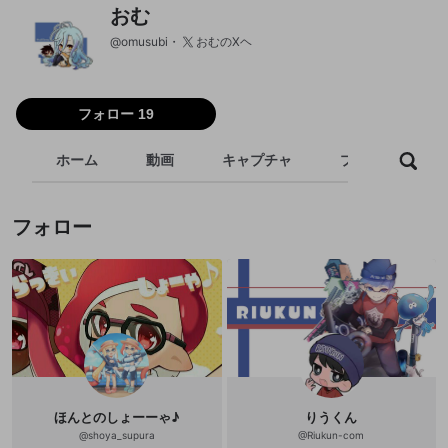
おむ
@
omusubi
おむのXヘ
フォロー 19
ホーム
動画
キャプチャ
プレイリスト
フォロー
ほんとのしょーーゃ♪
りうくん
@
shoya_supura
@
Riukun-com