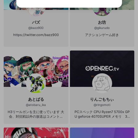
ご登録いただいた情報は公開されません。
性がありますが、その際の補償は一切行いません。外部サー
リストの動画をマイページの上部にリストで表示す
ビスとのID連携に関する同意事項に同意の上、参加をお願い
閉じる
ることができます。
出会いを誘導する行為
ファンレターを作成
します。
送信
mellow-fanの
mellow-fanの
利用規約
利用規約
・
・
プライバシーポリシー
プライバシーポリシー
・
・
外部
外部
登録
外部サービスとのID連携に関する同意事項
サービスとのID連携に関する同意事項
サービスとのID連携に関する同意事項
に同意頂いた上
に同意頂いた上
閉じる
ねずみ講やマルチ商法
動画プレイリストを選択
アカウント作成
バズ
お坊
で、次にお進みください
で、次にお進みください
@
bazz900
@
gikurudo
誤解を招く配信設定
あとで登録
Discordとは？
Discordに参加する
https://twitter.com/bazz900
アクションゲーム好き
mellow-fanからのお得な情報をメールで受
ゲームの録画禁止区域の配信
け取る
改造版・海賊版ソフトの配信
政治的・宗教的・人種的な内容
その他の問題
あとばる
りんごもちぃ
@
atobaru_ika
@
ringomoti
H3リールガンを主に使っています 大
PCスペック CPU Ryzen7 5700x GP
会、対抗戦以外の放送はコメント返
U geforce 4070SUPER メモリ 32
しを基本的にしていますので、何か
GB ヘッドセット arctispro マイ
聞きたいこと・質問があるという方
ク Blue Microphones Yeti マウス
は是非ともコメントください。
G402 キーボード 1000円くらいの
安いキーボード モニター ALIENWA