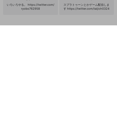
いろいろやる。 https://twitter.com/
スプラトゥーンとかゲーム配信しま
ryobo762958
す https://twitter.com/taijich0324