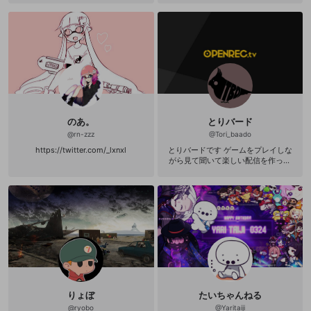
す。 現在は、""Rainbowsix:Sieg
【ニコニコチャンネル】 http://goo.
e""で活動中 チーム経歴 Rainbowsix:
gl/YN8VNs 【ニコニココミュニテ
Siege 2015/12に活動開始 「JCG R6
ィ】 http://goo.gl/Wwq0Lx 【Youtu
S Master presented by GeForce GT
be】 https://goo.gl/ex318k 【ツイ
X」へ出場12月～1月までの計3回の大
ッター】 https://twitter.com/oronai
会を全て優勝 同じくJCG様主催「Ge
n1919
Force Challenge:Rainbow six」へシ
ードで参加し優勝を果たす。 海外大
会「ECS(Empire Championship Ser
ies)」に出場、準決勝まで進むも準決
勝途中で回線問題が有ったためDQと
のあ。
とりバード
なり実質4位となる セミプロ・プロ
が多数参加する中、無敗で大会を終
@
rn-zzz
@
Tori_baado
えた。 チームサイト http://rskninjas
https://twitter.com/_lxnxl
とりバードです ゲームをプレイしな
gaming.jp/ チームツイッター http
がら見て聞いて楽しい配信を作って
s://twitter.com/rskninjasgaming チ
いきたいと思っています。 ＜Twitter
ームフェイスブック https://www.fa
＞ https://twitter.com/Tori_baado?l
cebook.com/rskninjasgaming/
ang=ja PC CPU Intel Core i9-139
00KF グラボ NVIDIA GeForce RTX
4070 Ti マザボ Intel Z690 ATXマ
ザーボード メモリ 32GB DDR4-3
200 16GB×2 ストレージ SSD〔M.
2 Gen4〕2TB (読込最大7300MB/s
書込最大6900MB/s) 電源 (80PLUS
GOLD) G-GEAR電源 CSZ1000V5GG
P(定格1000W) モニター Acer XF240
Hbmjdpr 144Hz/1ms
りょぼ
たいちゃんねる
@
ryobo
@
Yaritaiji