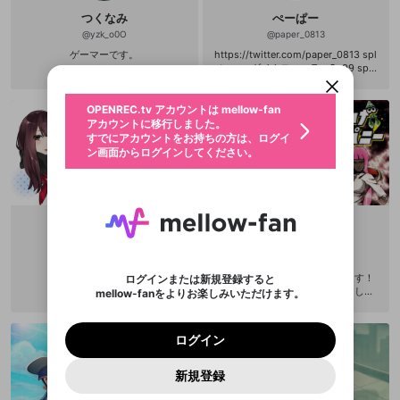
新規登録
つくなみ
ぺーぱー
OPENREC.tv アカウントは mellow-fan
OPENREC.tvアカウントはmellow-fanア
限定コミュニティ参加方法
@
yzk_o0O
@
paper_0813
パーソナルデータの登録
アカウントに移行しました。
カウントに統合しました。
ゲーマーです。
https://twitter.com/paper_0813 spl
すでにアカウントをお持ちの方は、ログイ
こちらからOPENREC.tvでログイン中のア
atoon ダイナモローラーS+99 spla
動画プレイリストを選択
ン画面からログインしてください。
カウント情報を引き継ぐことができます。
生年月
toon2 マルチ X PCのFPSもいろい
固定動画に設定
不適切なユーザーとして報告しま
ろやってます OS:windows 10 CPU:i
ファンレター
ntel Core i5-6500 グラボ:GeForoce
OPENREC.tv アカウントは mellow-fan
サブスクシェア
@
新規登録
ログイン
すか？
年
月
GTX 1060 6GB メモリ:8GB
アカウントに移行しました。
マイページに表示されている動画 (ライブ配信、配
認証コードの入力
すでにアカウントをお持ちの方は、ログイ
生年月は登録後に変更できません。
信予定、アーカイブ、アップロード動画) をページ
選択できるプレイリストがありません。
応援している配信者にファンレターを送ることがで
ン画面からログインしてください。
ご確認ください
のトップに1つ固定できます。動画タイトル横のメ
ログイン
プレイリストは動画の再生画面で作成で
きます。好きなデザインを選んでメッセージを書い
ニューより設定することができます。
メールアドレスで新規登録
メールアドレスでログイン
問題を選択してください
この限定コミュニティは、Discordで提供されてい
性別
きます。
たり、エールアイテムでデコレーションして、配信
メールアドレスにメールを送信しました。30分以内
パスワード再設定
ます。
者に届けましょう！
にメール記載の6桁の認証コードを入力してくださ
入力していただいたメールアドレ
男性
女性
その他
利用規約とプライバシーポリシーが更新されま
問題を選択してください
詳しくはこちら
※ファンレター機能は有料サービスです。
い。
または
または
ポイントが不足しています
した。 サービスを利用するには変更後の内容を
Discordアカウントをお持ちでない方
スに、パスワード再設定用URLを
セッションの有効期限が切れたた
登録したメールアドレスを入力し、送信してくださ
わいせつな表現
ブロックリストに追加しますか？
この動画の公開は終了しました
お住まいの地域
ま
ちちげ
ご確認いただき、同意していただく必要があり
認証コード
い。
記載されたメールを送信しました
め、ログアウトしました
Discordとは？からDiscordにアクセス
X
X
@
ma_h_taro
@
TITIGE
ます。
mellowポイントの購入に進みますか？
他者を誹謗中傷する表現
のでご確認ください
0
6
スプラトゥーンを主にやってます！
ログインまたは新規登録すると
Discordアカウントを作成
ショットガン初期ギアカンストして
mellow-fanをよりお楽しみいただけます。
キャンセル
OK
OK
0
500
著作権の侵害
Google
Google
利用規約
プレミアム会員に入会
を確認しました。
ます！ よろしくお願いしますm(_ _)
OK
いいえ
はい
mellow-fan のメールアドレス（mellow-fan.comド
この画面からDiscordに参加する
利用規約
および
プライバシーポリシー
に同意頂いた上で
m
ログイン
プライバシーポリシー
を確認しました。
メイン及びcs.openrec.co.jpドメイン）が受信拒否設
次にお進みください。
OK
プライバシーの侵害
ご登録いただいた情報はサービスの向上を目的
ログイン
再設定する
動画プレイリストがありません
定に含まれていないかご確認ください。
Yahoo! JAPAN
Yahoo! JAPAN
Discordは第三者が提供するコミュニティーサービスで、
として使用いたします。
報告された問題については、利用規約に違反しているか
動画プレイリストを選択
パスワードを忘れた方は
こちら
過激な暴力や自傷行為
mellow-fanとは関わりがありません。Discordに関してのお
一部サービスをご利用いただくには、生年月の
どうかをスタッフが確認します。
この機能をむやみに使
新規登録
確認しました
問い合わせにはお答えすることができません。Discordの仕
アカウントをお持ちですか？
アカウントを作成する
登録が必要です。
用することは、利用規約違反になります。
様変更により、限定コミュニティ特典の提供が終了する可能
入力
なりすまし行為
Appleでサインアップ
Appleでサインイン
動画のプレイリストを一つ選択すると、そのプレイ