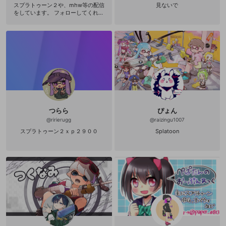
スプラトゥーン２や、mhw等の配信
見ないで
をしています。 フォローしてくれる
と、すごくうれしいです。 コメント
もたくさん待ってます。 Twitterもや
ってるのでそちらも、フォローくれ
るとうれしいです＾＾
つらら
ぴょん
@
ririerugg
@
raizingu1007
スプラトゥーン２ｘｐ２９００
Splatoon