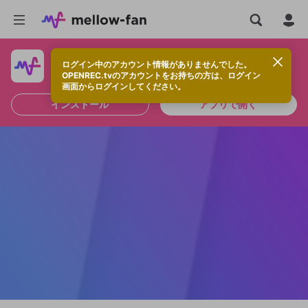
ログイン中のアカウント情報がありませんでした。
快適に視聴するなら、アプリをインストールしよう！
OPENREC.tvのアカウントをお持ちの方は、ログイン
画面からログインしてください。
インストール
アプリで開く