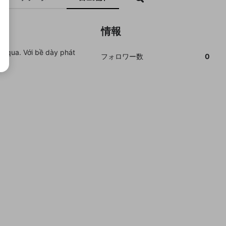
情報
ăm qua. Với bề dày phát
フォロワー数
0