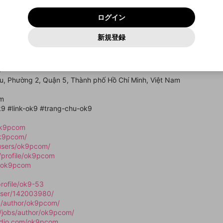
いいえ
はい
利用規約
および
プライバシーポリシー
に同意頂いた上で次にお
この画面からDiscordに参加する
プライバシーポリシー
を確認しました。
及びcs.openrec.co.jpドメイン）が受信拒否設定に含まれて
ログイン
進みください。
OK
プライバシーの侵害
ご登録いただいた情報はサービスの向上を目的として
動画プレイリストがありません
再設定する
いないかご確認ください。
ログイン
Yahoo! JAPAN
Yahoo! JAPAN
使用いたします。
Discordは第三者が提供するコミュニティーサービスで、mellow-
報告された問題については、利用規約に違反しているかどうか
パスワードを忘れた方は
こちら
過激な暴力や自傷行為
確認しました
fanとは関わりがありません。Discordに関してのお問い合わせには
一部サービスをご利用いただくには、生年月の登録が
をスタッフが確認します。
この機能をむやみに使用すること
新規登録
動画プレイリストを選択
お答えすることができません。Discordの仕様変更により、限定コ
アカウントをお持ちですか？
アカウントを作成する
入力
必要です。
は、利用規約違反になります。
Appleでサインアップ
Appleでサインイン
ミュニティ特典の提供が終了する可能性がありますが、その際の補
なりすまし行為
nhà cái cá cược trực tuyến an toàn, uy tín tại Việt Nam trong nhiều n
ご登録いただいた情報は公開されません。
償は一切行いません。外部サービスとのID連携に関する同意事項に
動画のプレイリストを一つ選択すると、そのプレイリストの動
 nhà cái số 1 Châu Á ở thời điểm hiện tại.
同意の上、参加をお願いします。
出会いを誘導する行為
閉じる
画をマイページの上部にリストで表示することができます。
/
ファンレターを作成
送信
mellow-fanの
mellow-fanの
利用規約
利用規約
・
・
プライバシーポリシー
プライバシーポリシー
・
・
外部サービ
外部サービ
外部サービスとのID連携に関する同意事項
ểu, Phường 2, Quận 5, Thành phố Hồ Chí Minh, Việt Nam
登録
スとのID連携に関する同意事項
スとのID連携に関する同意事項
に同意頂いた上で、次にお進み
に同意頂いた上で、次にお進み
閉じる
ねずみ講やマルチ商法
アカウント作成
動画プレイリストを選択
ください
ください
om
Discordとは？
Discordに参加する
誤解を招く配信設定
あとで登録
k9 #link-ok9 #trang-chu-ok9
mellow-fanからのお得な情報をメールで受け取
ゲームの録画禁止区域の配信
る
/ok9pcom
ok9pcom/
改造版・海賊版ソフトの配信
/users/ok9pcom/
m/profile/ok9pcom
政治的・宗教的・人種的な内容
r/ok9pcom
その他の問題
rofile/ok9-53
/user/142003980/
om/author/ok9pcom/
g/jobs/author/ok9pcom/
radio.com/ok9pcom