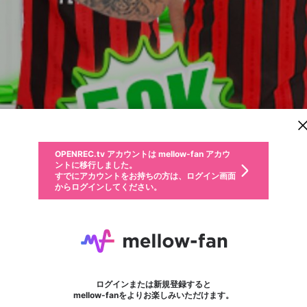
新規登録
OPENREC.tv アカウントは mellow-fan アカウ
OPENREC.tvアカウントはmellow-fanアカウン
パーソナルデータの登録
限定コミュニティ参加方法
ントに移行しました。
トに統合しました。
すでにアカウントをお持ちの方は、ログイン画面
こちらからOPENREC.tvでログイン中のアカウ
からログインしてください。
ント情報を引き継ぐことができます。
動画プレイリストを選択
生年月
固定動画に設定
不適切なユーザーとして報告します
ファンレター
サブスクシェア
OPENREC.tv アカウントは mellow-fan アカウ
@
新規登録
ログイン
か？
年
月
ントに移行しました。
マイページに表示されている動画 (ライブ配信、配信予定、ア
すでにアカウントをお持ちの方は、ログイン画面
ーカイブ、アップロード動画) をページのトップに1つ固定で
ok9
応援している配信者にファンレターを送ることができま
生年月は登録後に変更できません。
認証コードの入力
できるプレイリストがありません。プレイリストは動画の再生画面で作
からログインしてください。
きます。動画タイトル横のメニューより設定することができま
す。好きなデザインを選んでメッセージを書いたり、エ
ログイン
す。
@
ok9pcom
ご確認ください
す。
メールアドレスで新規登録
メールアドレスでログイン
問題を選択してください
ールアイテムでデコレーションして、配信者に届けまし
性別
ょう！
メールアドレスにメールを送信しました。30分以内にメ
パスワード再設定
詳しくはこちら
この限定コミュニティは、Discordで提供されています。
入力していただいたメールアドレス
男性
女性
その他
問題を選択してください
※ファンレター機能は有料サービスです。
ール記載の6桁の認証コードを入力してください。
利用規約とプライバシーポリシーが更新されました。
または
または
ポイントが不足しています
フォロー
に、パスワード再設定用URLを記載
セッションの有効期限が切れたた
Discordアカウントをお持ちでない方
サービスを利用するには変更後の内容をご確認いただ
わいせつな表現
認証コード
検索履歴をすべて削除しますか？
ブロックリストに追加しますか？
この動画の公開は終了しました
登録したメールアドレスを入力し、送信してください。
お住まいの地域
されたメールを送信しましたのでご
め、ログアウトしました
き、同意していただく必要があります。
X
X
Discordとは？からDiscordにアクセス
mellowポイントの購入に進みますか？
他者を誹謗中傷する表現
0
6
確認ください
ログインまたは新規登録すると
Discordアカウントを作成
キャンセル
mellow-fanをよりお楽しみいただけます。
いいえ
OK
はい
OK
利用規約
を確認しました。
0
500
著作権の侵害
Google
Google
キャプチャ
プレイリスト
フォロー
フォロワー
プレミアム会員に入会
mellow-fan のメールアドレス（mellow-fan.comドメイン
OK