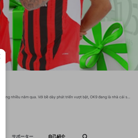
成で
Thông tin chi tiết: OK9 là nhà cái cá cược trực tuyến an toàn, uy tín tại Việt Nam trong nhiều năm qua. Với bề dày phát triển vượt bật, OK9 đang là nhà cái số 1 Châu Á ở thời điểm hiện tại. Website: https://ok9p.com/ Địa chỉ: 134 Đ. Nguyễn Biểu, Phường 2, Quận 5, Thành phố Hồ Chí Minh, Việt Nam Phone: 0983114776 Email: ok9pcom@gmail.com #ok9 #nha-cai-ok9 #tai-ok9 #link-ok9 #trang-chu-ok9 Socials : https://hanson.net/users/ok9pcom https://schoolido.lu/user/ok9pcom/ https://kaeuchi.jp/forums/users/ok9pcom/ https://theafricavoice.com/profile/ok9pcom https://routinehub.co/user/ok9pcom https://liulo.fm/ok9pcom https://www.pozible.com/profile/ok9-53 https://www.nicovideo.jp/user/142003980/ https://slatestarcodex.com/author/ok9pcom/ https://divisionmidway.org/jobs/author/ok9pcom/ https://metaldevastationradio.com/ok9pcom https://gitlab.aicrowd.com/ok9pcom https://fortunetelleroracle.com/profile/ok9pcom
サポーター
自己紹介