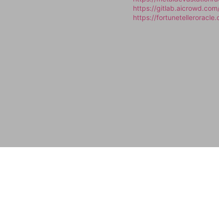
https://gitlab.aicrowd.c
https://fortunetelleroracl