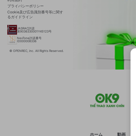
プライバシーポリシー
Cookie及び広告識別番号等に関す
るガイドライン
JASRAC許諾
第9036330001Y45123号
NexTone許諾番号
ID000008336
© OPENREC, inc. All Rights Reserved.
選択
きま
ホーム
動画