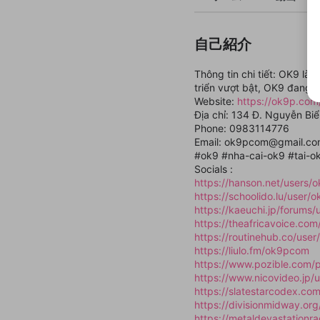
自己紹介
Thông tin chi tiết: OK9 là 
triển vượt bật, OK9 đang là
Website:
https://ok9p.com
Địa chỉ: 134 Đ. Nguyễn Bi
Phone: 0983114776
Email: ok9pcom@gmail.c
#ok9 #nha-cai-ok9 #tai-o
Socials :
https://hanson.net/users
https://schoolido.lu/user/
https://kaeuchi.jp/forums
https://theafricavoice.co
https://routinehub.co/use
https://liulo.fm/ok9pcom
https://www.pozible.com/p
https://www.nicovideo.jp
https://slatestarcodex.c
https://divisionmidway.or
https://metaldevastation