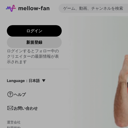
ログイン
新規登録
ログインするとフォロー中の
クリエイターの最新情報が表
示されます
Language
：
日本語
日本語
ヘルプ
English
お問い合わせ
中文(簡体)
한국어
運営会社
利用規約