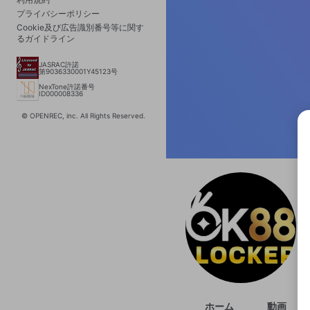
プライバシーポリシー
Cookie及び広告識別番号等に関す
るガイドライン
JASRAC許諾
第9036330001Y45123号
NexTone許諾番号
ID000008336
© OPENREC, inc. All Rights Reserved.
選択
きま
ホーム
動画