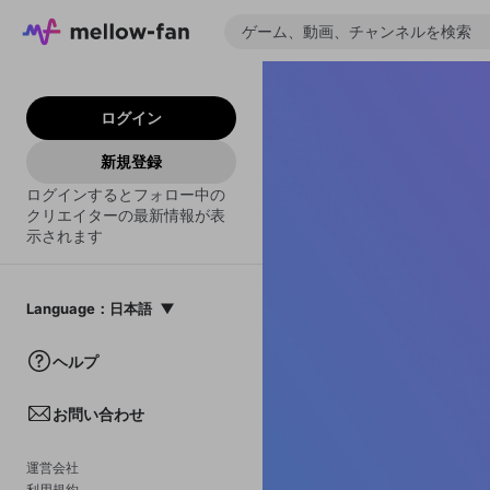
ログイン
新規登録
ログインするとフォロー中の
クリエイターの最新情報が表
示されます
Language
：
日本語
日本語
ヘルプ
English
お問い合わせ
中文(簡体)
한국어
運営会社
利用規約