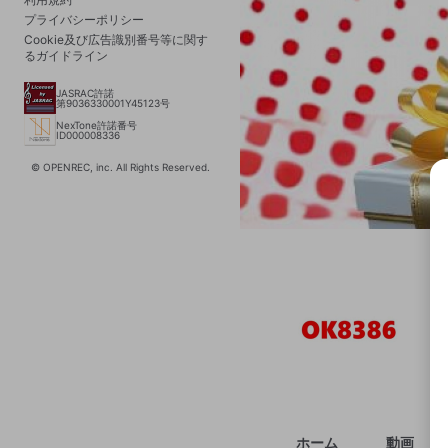
プライバシーポリシー
Cookie及び広告識別番号等に関す
るガイドライン
JASRAC許諾
第9036330001Y45123号
NexTone許諾番号
ID000008336
© OPENREC, inc. All Rights Reserved.
選択
きま
ホーム
動画