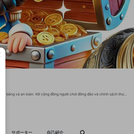
成で
Không chỉ là sân chơi giải trí, cổng game OK8386 còn là nơi đổi thưởng uy tín, công bằng và an toàn. Với cộng đồng người chơi đông đảo và chính sách thưởng rõ ràng, OK8386 là lựa chọn hàng đầu cho những ai yêu thích game đổi thưởng trực tuyến chất lượng. Thông tin liên hệ: Website: https://ok8386e.com/ Hotline: 0985 626 787 Email: ok8386ecom@gmail.com Địa chỉ: 203 P. Giảng Võ, Chợ Dừa, Đống Đa, Hà Nội, Việt Nam Hashtag: #ok8386 #ok8386 com #ok8386_bet #gamebai_ok8386 #nhacai_ok8386 #trangchu_ok8386 #ok8386_2025 https://www.facebook.com/ok8386ecom https://x.com/ok8386ecom https://www.youtube.com/@ok8386ecom https://www.pinterest.com/ok8386ecom https://vimeo.com/ok8386ecom https://www.reddit.com/user/ok8386ecom https://www.twitch.tv/ok8386ecom https://500px.com/p/ok8386ecom https://gravatar.com/ok8386ecom https://groups.google.com/g/ok8386ecom/c/zr6gOKppNW8/m/o74MWt4BBAAJ https://bit.ly/m/ok8386ecom
サポーター
自己紹介