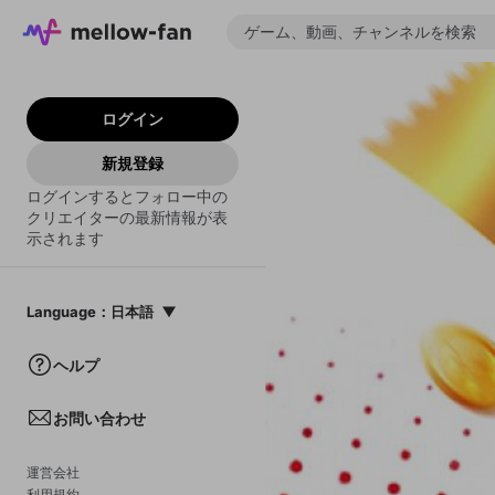
ログイン
新規登録
ログインするとフォロー中の
クリエイターの最新情報が表
示されます
Language
：
日本語
日本語
ヘルプ
English
お問い合わせ
中文(簡体)
한국어
運営会社
利用規約