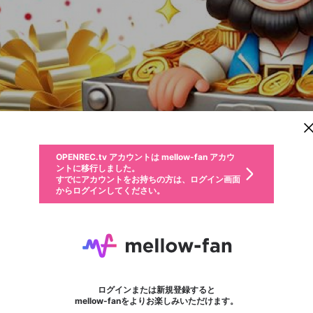
新規登録
OPENREC.tv アカウントは mellow-fan アカウ
OPENREC.tvアカウントはmellow-fanアカウン
パーソナルデータの登録
限定コミュニティ参加方法
ントに移行しました。
トに統合しました。
すでにアカウントをお持ちの方は、ログイン画面
こちらからOPENREC.tvでログイン中のアカウ
からログインしてください。
ント情報を引き継ぐことができます。
動画プレイリストを選択
生年月
固定動画に設定
不適切なユーザーとして報告します
ファンレター
サブスクシェア
OPENREC.tv アカウントは mellow-fan アカウ
@
新規登録
ログイン
か？
年
月
ントに移行しました。
マイページに表示されている動画 (ライブ配信、配信予定、ア
すでにアカウントをお持ちの方は、ログイン画面
ーカイブ、アップロード動画) をページのトップに1つ固定で
OK8386
応援している配信者にファンレターを送ることができま
生年月は登録後に変更できません。
認証コードの入力
できるプレイリストがありません。プレイリストは動画の再生画面で作
からログインしてください。
きます。動画タイトル横のメニューより設定することができま
す。好きなデザインを選んでメッセージを書いたり、エ
ログイン
す。
@
ok8386ecom
ご確認ください
す。
メールアドレスで新規登録
メールアドレスでログイン
問題を選択してください
ールアイテムでデコレーションして、配信者に届けまし
性別
ょう！
メールアドレスにメールを送信しました。30分以内にメ
パスワード再設定
詳しくはこちら
この限定コミュニティは、Discordで提供されています。
入力していただいたメールアドレス
男性
女性
その他
問題を選択してください
※ファンレター機能は有料サービスです。
ール記載の6桁の認証コードを入力してください。
利用規約とプライバシーポリシーが更新されました。
または
または
ポイントが不足しています
フォロー
に、パスワード再設定用URLを記載
セッションの有効期限が切れたた
Discordアカウントをお持ちでない方
サービスを利用するには変更後の内容をご確認いただ
わいせつな表現
認証コード
検索履歴をすべて削除しますか？
ブロックリストに追加しますか？
この動画の公開は終了しました
登録したメールアドレスを入力し、送信してください。
お住まいの地域
されたメールを送信しましたのでご
め、ログアウトしました
き、同意していただく必要があります。
X
X
Discordとは？からDiscordにアクセス
mellowポイントの購入に進みますか？
他者を誹謗中傷する表現
0
6
確認ください
ログインまたは新規登録すると
Discordアカウントを作成
キャンセル
mellow-fanをよりお楽しみいただけます。
いいえ
OK
はい
OK
利用規約
を確認しました。
0
500
著作権の侵害
Google
Google
キャプチャ
プレイリスト
フォロー
フォロワー
プレミアム会員に入会
mellow-fan のメールアドレス（mellow-fan.comドメイン
OK