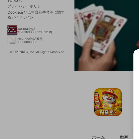
プライバシーポリシー
Cookie及び広告識別番号等に関す
るガイドライン
JASRAC許諾
第9036330001Y45123号
NexTone許諾番号
ID000008336
© OPENREC, inc. All Rights Reserved.
選択
きま
ホーム
動画