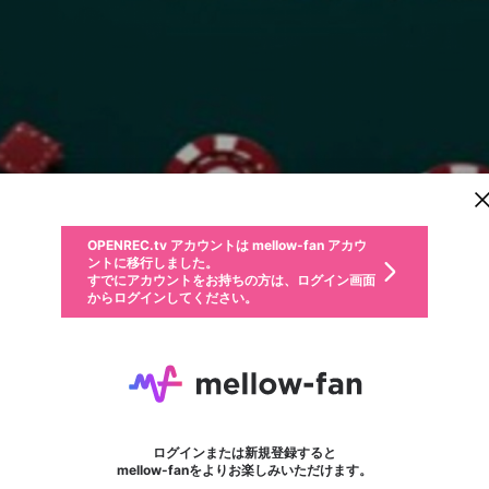
新規登録
OPENREC.tv アカウントは mellow-fan アカウ
OPENREC.tvアカウントはmellow-fanアカウン
パーソナルデータの登録
限定コミュニティ参加方法
ントに移行しました。
トに統合しました。
すでにアカウントをお持ちの方は、ログイン画面
こちらからOPENREC.tvでログイン中のアカウ
からログインしてください。
ント情報を引き継ぐことができます。
動画プレイリストを選択
生年月
固定動画に設定
不適切なユーザーとして報告します
ファンレター
サブスクシェア
OPENREC.tv アカウントは mellow-fan アカウ
@
新規登録
ログイン
か？
年
月
ントに移行しました。
マイページに表示されている動画 (ライブ配信、配信予定、ア
すでにアカウントをお持ちの方は、ログイン画面
ーカイブ、アップロード動画) をページのトップに1つ固定で
n8gamesnet
応援している配信者にファンレターを送ることができま
生年月は登録後に変更できません。
認証コードの入力
できるプレイリストがありません。プレイリストは動画の再生画面で作
からログインしてください。
きます。動画タイトル横のメニューより設定することができま
す。好きなデザインを選んでメッセージを書いたり、エ
ログイン
す。
ご確認ください
す。
メールアドレスで新規登録
メールアドレスでログイン
問題を選択してください
ールアイテムでデコレーションして、配信者に届けまし
性別
ょう！
メールアドレスにメールを送信しました。30分以内にメ
パスワード再設定
詳しくはこちら
この限定コミュニティは、Discordで提供されています。
入力していただいたメールアドレス
男性
女性
その他
問題を選択してください
※ファンレター機能は有料サービスです。
ール記載の6桁の認証コードを入力してください。
フォロー
利用規約とプライバシーポリシーが更新されました。
または
または
ポイントが不足しています
に、パスワード再設定用URLを記載
セッションの有効期限が切れたた
Discordアカウントをお持ちでない方
サービスを利用するには変更後の内容をご確認いただ
わいせつな表現
認証コード
検索履歴をすべて削除しますか？
ブロックリストに追加しますか？
この動画の公開は終了しました
登録したメールアドレスを入力し、送信してください。
お住まいの地域
されたメールを送信しましたのでご
め、ログアウトしました
き、同意していただく必要があります。
X
X
Discordとは？からDiscordにアクセス
mellowポイントの購入に進みますか？
他者を誹謗中傷する表現
0
6
確認ください
ログインまたは新規登録すると
Discordアカウントを作成
キャンセル
mellow-fanをよりお楽しみいただけます。
いいえ
OK
はい
OK
利用規約
を確認しました。
0
500
著作権の侵害
Google
Google
キャプチャ
プレイリスト
フォロー
フォロワー
プレミアム会員に入会
mellow-fan のメールアドレス（mellow-fan.comドメイン
OK