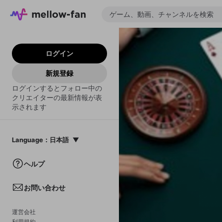
ログイン
新規登録
ログインするとフォロー中の
クリエイターの最新情報が表
示されます
Language
：
日本語
日本語
ヘルプ
English
お問い合わせ
中文(簡体)
한국어
運営会社
利用規約