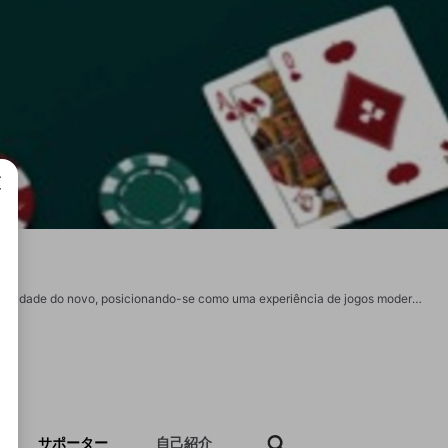
成で
A n8 game é uma marca que funde a ideia de infinito e prosperidade com a versatilidade do novo, posicionando-se como uma experiência de jogos moderna e auspiciosa no cenário digital brasileiro. A letra "N" pode representar Next (Próximo), Neo (Novo) ou Natural, sugerindo inovação, renovação ou uma abordagem autêntica ao entretenimento. O número "8" é universalmente reconhecido como o símbolo da prosperidade, do infinito e da boa sorte material. Juntos, formam uma identidade concisa que promete: "A nova geração do jogo, abençoada pela prosperidade infinita". Site: https://n8games.net https://x.com/n8gamesnet https://www.youtube.com/@n8gamesnet https://www.pinterest.com/n8gamesnet/ https://www.twitch.tv/n8gamesnet/about https://www.tumblr.com/n8gamesnet https://500px.com/p/n8gamesnet https://gravatar.com/n8gamesnet https://www.behance.net/n8gamesnet
サポーター
自己紹介