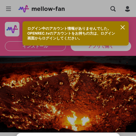
ログイン中のアカウント情報がありませんでした。
快適に視聴するなら、アプリをインストールしよう！
OPENREC.tvのアカウントをお持ちの方は、ログイン
画面からログインしてください。
インストール
アプリで開く
新規登録
投稿を作成
OPENREC.tv アカウントは mellow-fan
OPENREC.tvアカウントはmellow-fanア
限定コミュニティ参加方法
パーソナルデータの登録
アカウントに移行しました。
カウントに統合しました。
すでにアカウントをお持ちの方は、ログイ
こちらからOPENREC.tvでログイン中のア
全体公開
ン画面からログインしてください。
カウント情報を引き継ぐことができます。