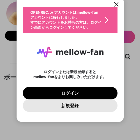
動画プレイリストを選択
生年月
世界のノリヒト
固定動画に設定
不適切なユーザーとして報告しま
全体公開
ファンレター
0
50
OPENREC.tv アカウントは mellow-fan
サブスクシェア
@
ogura
世界のノリヒトのXヘ
@
新規登録
ログイン
すか？
年
月
アカウントに移行しました。
プラン1「芋煮会」以上
マイページに表示されている動画 (ライブ配信、配
認証コードの入力
すでにアカウントをお持ちの方は、ログイ
生年月は登録後に変更できません。
信予定、アーカイブ、アップロード動画) をページ
選択できるプレイリストがありません。
応援している配信者にファンレターを送ることがで
ン画面からログインしてください。
ご確認ください
のトップに1つ固定できます。動画タイトル横のメ
ログイン
プレイリストは動画の再生画面で作成で
きます。好きなデザインを選んでメッセージを書い
ニューより設定することができます。
メールアドレスで新規登録
メールアドレスでログイン
問題を選択してください
フォロー 8,668
この限定コミュニティは、Discordで提供されてい
性別
サブスク情報
きます。
たり、エールアイテムでデコレーションして、配信
メールアドレスにメールを送信しました。30分以内
パスワード再設定
ます。
者に届けましょう！
にメール記載の6桁の認証コードを入力してくださ
サブスクに入会するとこのコンテ
入力していただいたメールアドレ
男性
女性
その他
利用規約とプライバシーポリシーが更新されま
問題を選択してください
詳しくはこちら
この投稿を固定しますか？
※ファンレター機能は有料サービスです。
い。
または
または
ポイントが不足しています
投稿を削除しますか？
0
250
した。 サービスを利用するには変更後の内容を
Discordアカウントをお持ちでない方
ンツを表示することができます。
スに、パスワード再設定用URLを
セッションの有効期限が切れたた
登録したメールアドレスを入力し、送信してくださ
ホーム
動画
キャプチャ
プレイリスト
わいせつな表現
ブロックリストに追加しますか？
この動画の公開は終了しました
お住まいの地域
ご確認いただき、同意していただく必要があり
認証コード
い。
サブスク情報ページに進みます
記載されたメールを送信しました
め、ログアウトしました
今固定している投稿は解除され、この投稿を固定し
Discordとは？からDiscordにアクセス
X
X
ます。
投稿を削除すると、元に戻すことはできません。
mellowポイントの購入に進みますか？
他者を誹謗中傷する表現
ます。
か？
のでご確認ください
0
6
ログインまたは新規登録すると
Discordアカウントを作成
ボード
mellow-fanをよりお楽しみいただけます。
キャンセル
OK
OK
0
500
著作権の侵害
Google
Google
利用規約
プレミアム会員に入会
を確認しました。
OK
キャンセル
いいえ
削除
はい
mellow-fan のメールアドレス（mellow-fan.comド
この画面からDiscordに参加する
利用規約
および
プライバシーポリシー
に同意頂いた上で
キャンセル
固定
ログイン
プライバシーポリシー
を確認しました。
メイン及びcs.openrec.co.jpドメイン）が受信拒否設
次にお進みください。
キャンセル
OK
はい
プライバシーの侵害
ご登録いただいた情報はサービスの向上を目的
ログイン
再設定する
動画プレイリストがありません
定に含まれていないかご確認ください。
Yahoo! JAPAN
Yahoo! JAPAN
Discordは第三者が提供するコミュニティーサービスで、
投稿の公開日時を指定
として使用いたします。
報告された問題については、利用規約に違反しているか
動画プレイリストを選択
パスワードを忘れた方は
こちら
過激な暴力や自傷行為
mellow-fanとは関わりがありません。Discordに関してのお
一部サービスをご利用いただくには、生年月の
どうかをスタッフが確認します。
この機能をむやみに使
新規登録
確認しました
投稿を公開する日時を設定するこ
問い合わせにはお答えすることができません。Discordの仕
アカウントをお持ちですか？
アカウントを作成する
登録が必要です。
とができます。
用することは、利用規約違反になります。
様変更により、限定コミュニティ特典の提供が終了する可能
入力
なりすまし行為
Appleでサインアップ
Appleでサインイン
動画のプレイリストを一つ選択すると、そのプレイ
ご登録いただいた情報は公開されません。
性がありますが、その際の補償は一切行いません。外部サー
リストの動画をマイページの上部にリストで表示す
投稿がありません。
ビスとのID連携に関する同意事項に同意の上、参加をお願い
閉じる
ることができます。
出会いを誘導する行為
ファンレターを作成
します。
送信
mellow-fanの
mellow-fanの
利用規約
利用規約
・
・
プライバシーポリシー
プライバシーポリシー
・
・
外部
外部
公開時にフォロワーへプッシュ通知
登録
外部サービスとのID連携に関する同意事項
サービスとのID連携に関する同意事項
サービスとのID連携に関する同意事項
に同意頂いた上
に同意頂いた上
閉じる
ねずみ講やマルチ商法
動画プレイリストを選択
アカウント作成
を送る (1日3回まで)
で、次にお進みください
で、次にお進みください