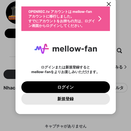
動画プレイリストを選択
生年月
Nhacaitangtienjpn Co
固定動画に設定
不適切なユーザーとして報告しま
ファンレター
OPENREC.tv アカウントは mellow-fan
サブスクシェア
@
新規登録
ログイン
すか？
年
月
アカウントに移行しました。
マイページに表示されている動画 (ライブ配信、配
認証コードの入力
すでにアカウントをお持ちの方は、ログイ
生年月は登録後に変更できません。
信予定、アーカイブ、アップロード動画) をページ
選択できるプレイリストがありません。
応援している配信者にファンレターを送ることがで
ン画面からログインしてください。
ご確認ください
のトップに1つ固定できます。動画タイトル横のメ
ログイン
プレイリストは動画の再生画面で作成で
きます。好きなデザインを選んでメッセージを書い
ニューより設定することができます。
メールアドレスで新規登録
メールアドレスでログイン
問題を選択してください
フォロー
この限定コミュニティは、Discordで提供されてい
性別
きます。
たり、エールアイテムでデコレーションして、配信
メールアドレスにメールを送信しました。30分以内
パスワード再設定
ます。
者に届けましょう！
にメール記載の6桁の認証コードを入力してくださ
入力していただいたメールアドレ
男性
女性
その他
利用規約とプライバシーポリシーが更新されま
問題を選択してください
詳しくはこちら
※ファンレター機能は有料サービスです。
い。
または
または
ポイントが不足しています
した。 サービスを利用するには変更後の内容を
Discordアカウントをお持ちでない方
スに、パスワード再設定用URLを
セッションの有効期限が切れたた
ホーム
動画
キャプチャ
プレイリスト
登録したメールアドレスを入力し、送信してくださ
わいせつな表現
ブロックリストに追加しますか？
この動画の公開は終了しました
お住まいの地域
ご確認いただき、同意していただく必要があり
認証コード
い。
記載されたメールを送信しました
め、ログアウトしました
Discordとは？からDiscordにアクセス
X
X
ます。
mellowポイントの購入に進みますか？
他者を誹謗中傷する表現
のでご確認ください
0
6
Nhacaitangtienjpn Coが作成したキャプチャをみる
ログインまたは新規登録すると
Discordアカウントを作成
mellow-fanをよりお楽しみいただけます。
キャンセル
OK
OK
0
500
著作権の侵害
新着
人気
Google
Google
利用規約
プレミアム会員に入会
を確認しました。
OK
いいえ
はい
mellow-fan のメールアドレス（mellow-fan.comド
この画面からDiscordに参加する
利用規約
および
プライバシーポリシー
に同意頂いた上で
ログイン
プライバシーポリシー
を確認しました。
メイン及びcs.openrec.co.jpドメイン）が受信拒否設
次にお進みください。
OK
プライバシーの侵害
ご登録いただいた情報はサービスの向上を目的
Nhacaitangtienjpn Coのキャプチャ
ログイン
フィルタ
再設定する
動画プレイリストがありません
定に含まれていないかご確認ください。
Yahoo! JAPAN
Yahoo! JAPAN
Discordは第三者が提供するコミュニティーサービスで、
として使用いたします。
報告された問題については、利用規約に違反しているか
動画プレイリストを選択
パスワードを忘れた方は
こちら
過激な暴力や自傷行為
mellow-fanとは関わりがありません。Discordに関してのお
一部サービスをご利用いただくには、生年月の
どうかをスタッフが確認します。
この機能をむやみに使
新規登録
確認しました
問い合わせにはお答えすることができません。Discordの仕
アカウントをお持ちですか？
アカウントを作成する
登録が必要です。
用することは、利用規約違反になります。
様変更により、限定コミュニティ特典の提供が終了する可能
入力
なりすまし行為
Appleでサインアップ
Appleでサインイン
動画のプレイリストを一つ選択すると、そのプレイ
ご登録いただいた情報は公開されません。
性がありますが、その際の補償は一切行いません。外部サー
リストの動画をマイページの上部にリストで表示す
ビスとのID連携に関する同意事項に同意の上、参加をお願い
閉じる
ることができます。
出会いを誘導する行為
ファンレターを作成
します。
送信
mellow-fanの
mellow-fanの
利用規約
利用規約
・
・
プライバシーポリシー
プライバシーポリシー
・
・
外部
外部
登録
外部サービスとのID連携に関する同意事項
サービスとのID連携に関する同意事項
サービスとのID連携に関する同意事項
に同意頂いた上
に同意頂いた上
キャプチャがありません
閉じる
ねずみ講やマルチ商法
動画プレイリストを選択
アカウント作成
で、次にお進みください
で、次にお進みください