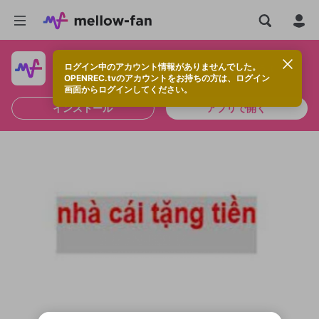
ログイン中のアカウント情報がありませんでした。
快適に視聴するなら、アプリをインストールしよう！
OPENREC.tvのアカウントをお持ちの方は、ログイン
画面からログインしてください。
インストール
アプリで開く
新規登録
OPENREC.tv アカウントは mellow-fan
OPENREC.tvアカウントはmellow-fanア
限定コミュニティ参加方法
パーソナルデータの登録
アカウントに移行しました。
カウントに統合しました。
すでにアカウントをお持ちの方は、ログイ
こちらからOPENREC.tvでログイン中のア
ン画面からログインしてください。
カウント情報を引き継ぐことができます。