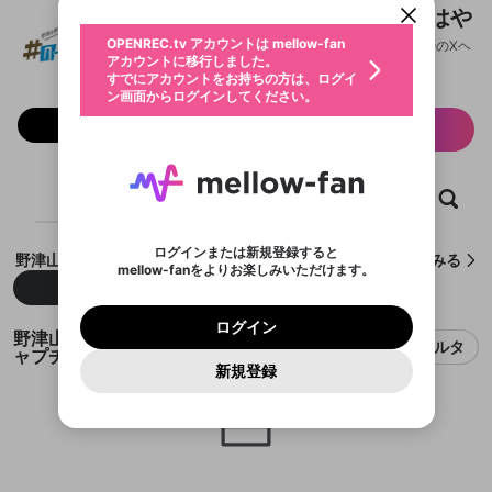
動画プレイリストを選択
生年月
野津山幸宏・葉山翔太 ＃のづはや
固定動画に設定
不適切なユーザーとして報告しま
ファンレター
OPENREC.tv アカウントは mellow-fan
サブスクシェア
@
nozuhaya
野津山幸宏・葉山翔太 ＃のづはやのXヘ
@
新規登録
ログイン
すか？
年
月
アカウントに移行しました。
マイページに表示されている動画 (ライブ配信、配
認証コードの入力
すでにアカウントをお持ちの方は、ログイ
生年月は登録後に変更できません。
信予定、アーカイブ、アップロード動画) をページ
選択できるプレイリストがありません。
応援している配信者にファンレターを送ることがで
ン画面からログインしてください。
ご確認ください
のトップに1つ固定できます。動画タイトル横のメ
ログイン
プレイリストは動画の再生画面で作成で
きます。好きなデザインを選んでメッセージを書い
ニューより設定することができます。
メールアドレスで新規登録
メールアドレスでログイン
問題を選択してください
フォロー 287
この限定コミュニティは、Discordで提供されてい
性別
サブスク情報
きます。
たり、エールアイテムでデコレーションして、配信
メールアドレスにメールを送信しました。30分以内
パスワード再設定
ます。
者に届けましょう！
にメール記載の6桁の認証コードを入力してくださ
入力していただいたメールアドレ
男性
女性
その他
利用規約とプライバシーポリシーが更新されま
問題を選択してください
詳しくはこちら
※ファンレター機能は有料サービスです。
い。
または
または
ポイントが不足しています
した。 サービスを利用するには変更後の内容を
Discordアカウントをお持ちでない方
スに、パスワード再設定用URLを
セッションの有効期限が切れたた
登録したメールアドレスを入力し、送信してくださ
ホーム
動画
キャプチャ
プレイリスト
わいせつな表現
ブロックリストに追加しますか？
この動画の公開は終了しました
お住まいの地域
ご確認いただき、同意していただく必要があり
認証コード
い。
記載されたメールを送信しました
め、ログアウトしました
Discordとは？からDiscordにアクセス
X
X
ます。
mellowポイントの購入に進みますか？
他者を誹謗中傷する表現
のでご確認ください
0
6
ログインまたは新規登録すると
野津山幸宏・葉山翔太 ＃のづはやが作成したキャプチャをみる
Discordアカウントを作成
mellow-fanをよりお楽しみいただけます。
キャンセル
OK
OK
0
500
著作権の侵害
Google
Google
利用規約
プレミアム会員に入会
を確認しました。
OK
新着
人気
いいえ
はい
mellow-fan のメールアドレス（mellow-fan.comド
この画面からDiscordに参加する
利用規約
および
プライバシーポリシー
に同意頂いた上で
ログイン
プライバシーポリシー
を確認しました。
メイン及びcs.openrec.co.jpドメイン）が受信拒否設
次にお進みください。
OK
プライバシーの侵害
ご登録いただいた情報はサービスの向上を目的
ログイン
再設定する
動画プレイリストがありません
野津山幸宏・葉山翔太 ＃のづはやのキ
定に含まれていないかご確認ください。
Yahoo! JAPAN
Yahoo! JAPAN
Discordは第三者が提供するコミュニティーサービスで、
として使用いたします。
フィルタ
報告された問題については、利用規約に違反しているか
動画プレイリストを選択
ャプチャ
パスワードを忘れた方は
こちら
過激な暴力や自傷行為
mellow-fanとは関わりがありません。Discordに関してのお
一部サービスをご利用いただくには、生年月の
どうかをスタッフが確認します。
この機能をむやみに使
新規登録
確認しました
問い合わせにはお答えすることができません。Discordの仕
アカウントをお持ちですか？
アカウントを作成する
登録が必要です。
用することは、利用規約違反になります。
様変更により、限定コミュニティ特典の提供が終了する可能
入力
なりすまし行為
Appleでサインアップ
Appleでサインイン
動画のプレイリストを一つ選択すると、そのプレイ
ご登録いただいた情報は公開されません。
性がありますが、その際の補償は一切行いません。外部サー
リストの動画をマイページの上部にリストで表示す
ビスとのID連携に関する同意事項に同意の上、参加をお願い
閉じる
ることができます。
出会いを誘導する行為
ファンレターを作成
します。
送信
mellow-fanの
mellow-fanの
利用規約
利用規約
・
・
プライバシーポリシー
プライバシーポリシー
・
・
外部
外部
登録
外部サービスとのID連携に関する同意事項
サービスとのID連携に関する同意事項
サービスとのID連携に関する同意事項
に同意頂いた上
に同意頂いた上
閉じる
ねずみ講やマルチ商法
動画プレイリストを選択
アカウント作成
で、次にお進みください
で、次にお進みください