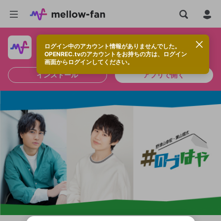
ログイン中のアカウント情報がありませんでした。
快適に視聴するなら、アプリをインストールしよう！
OPENREC.tvのアカウントをお持ちの方は、ログイン
画面からログインしてください。
インストール
アプリで開く
新規登録
OPENREC.tv アカウントは mellow-fan
OPENREC.tvアカウントはmellow-fanア
限定コミュニティ参加方法
パーソナルデータの登録
アカウントに移行しました。
カウントに統合しました。
すでにアカウントをお持ちの方は、ログイ
こちらからOPENREC.tvでログイン中のア
ン画面からログインしてください。
カウント情報を引き継ぐことができます。