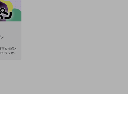
ーの方も楽し
り）お送りいたします！ ◎サ
は番組終了後の
時：毎週火曜
イブ配信がご覧い
BCラジオで生
組の切り抜きな
メールアドレ
料会員向けのア
全体HP：http
転載は禁止にな
ix/ ※こちらのH
い。 ■ラジオ番組「BLDのBon!Bon!Bon!」
メッセージも
「仮面ライダー
佐藤瑠雅、 Net
ポン
す。 月曜：
れない」「コス
：≠ME 木
の米村知希、 
ンス＆ボーカル
東京を拠点と
がパーソナリティ
BCラジオ』
「みっくすっ。
M-1グラン
間生放送 番組へのメール：bld@abc1008.co
“傷つけない笑
m ■「みっくすっ。」 ABCラジオ 月～
大のトークで
木 25時～60
た人差し指2
ルの「MIX」
てファンとと
をコンセプトに
ていきます。
ーソナリティは
にお待ちして
ゆいちゃみ 
はサブスクメ
月曜25:00
08.com X
ABCラジオ
放送！ ▼
別パーソナリ
大 水曜：≠M
の25時台を