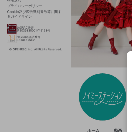
プライバシーポリシー
Cookie及び広告識別番号等に関す
るガイドライン
JASRAC許諾
第9036330001Y45123号
NexTone許諾番号
ID000008336
© OPENREC, inc. All Rights Reserved.
選択
きま
ホーム
動画