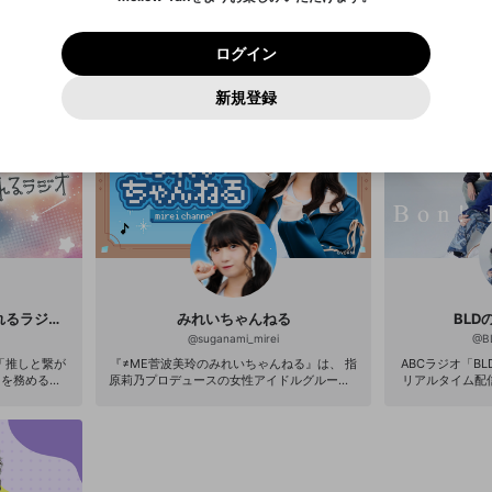
0
500
著作権の侵害
Google
Google
プレミアム会員に入会
mellow-fan のメールアドレス（mellow-fan.comドメイン
OK
いいえ
はい
利用規約
および
プライバシーポリシー
に同意頂いた上で次にお
この画面からDiscordに参加する
プライバシーポリシー
を確認しました。
及びcs.openrec.co.jpドメイン）が受信拒否設定に含まれて
ログイン
進みください。
OK
プライバシーの侵害
ご登録いただいた情報はサービスの向上を目的として
動画プレイリストがありません
再設定する
いないかご確認ください。
ログイン
Yahoo! JAPAN
Yahoo! JAPAN
使用いたします。
Discordは第三者が提供するコミュニティーサービスで、mellow-
報告された問題については、利用規約に違反しているかどうか
パスワードを忘れた方は
こちら
過激な暴力や自傷行為
確認しました
fanとは関わりがありません。Discordに関してのお問い合わせには
一部サービスをご利用いただくには、生年月の登録が
をスタッフが確認します。
この機能をむやみに使用すること
新規登録
動画プレイリストを選択
お答えすることができません。Discordの仕様変更により、限定コ
アカウントをお持ちですか？
アカウントを作成する
入力
必要です。
は、利用規約違反になります。
Appleでサインアップ
Appleでサインイン
ミュニティ特典の提供が終了する可能性がありますが、その際の補
なりすまし行為
ご登録いただいた情報は公開されません。
償は一切行いません。外部サービスとのID連携に関する同意事項に
動画のプレイリストを一つ選択すると、そのプレイリストの動
同意の上、参加をお願いします。
出会いを誘導する行為
閉じる
画をマイページの上部にリストで表示することができます。
ファンレターを作成
送信
mellow-fanの
mellow-fanの
利用規約
利用規約
・
・
プライバシーポリシー
プライバシーポリシー
・
・
外部サービ
外部サービ
外部サービスとのID連携に関する同意事項
登録
スとのID連携に関する同意事項
スとのID連携に関する同意事項
に同意頂いた上で、次にお進み
に同意頂いた上で、次にお進み
閉じる
ねずみ講やマルチ商法
アカウント作成
動画プレイリストを選択
ください
ください
Discordとは？
Discordに参加する
誤解を招く配信設定
あとで登録
mellow-fanからのお得な情報をメールで受け取
ゲームの録画禁止区域の配信
る
末吉９太郎の「推しと繋がれるラジオ」
みれいちゃんねる
BLDの
改造版・海賊版ソフトの配信
@
suganami_mirei
@
B
政治的・宗教的・人種的な内容
「推しと繋が
『≠ME菅波美玲のみれいちゃんねる』は、 指
ABCラジオ「BLD
原莉乃プロデュースの女性アイドルグループ≠
リアルタイム配
人超えのアイ
MEの菅波美玲が趣味であるゲームの実況に挑
ル 「OPENRE
その他の問題
アイドルオタ
戦🎮 普段のアイドルとしての姿とはひと味違
です 10月3日
が、人と人と
う一面が見られるかも！？ ■X https://x.co
～1時間生放送 ◎コメント、エールお待ちし
「ラジオ」を
m/suganami_mirei ■Instagram https://ww
ております！番
け橋をつくる、
w.instagram.com/suganami_mirei_
ールお送りいた
ィ。 ※これ
バーのチェキ 