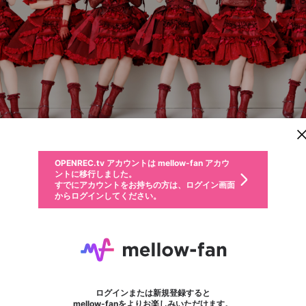
新規登録
OPENREC.tv アカウントは mellow-fan アカウ
OPENREC.tvアカウントはmellow-fanアカウン
パーソナルデータの登録
限定コミュニティ参加方法
ントに移行しました。
トに統合しました。
すでにアカウントをお持ちの方は、ログイン画面
こちらからOPENREC.tvでログイン中のアカウ
からログインしてください。
ント情報を引き継ぐことができます。
動画プレイリストを選択
生年月
固定動画に設定
不適切なユーザーとして報告します
ファンレター
サブスクシェア
OPENREC.tv アカウントは mellow-fan アカウ
@
新規登録
ログイン
か？
年
月
ントに移行しました。
マイページに表示されている動画 (ライブ配信、配信予定、ア
ノイミーステーション
すでにアカウントをお持ちの方は、ログイン画面
ーカイブ、アップロード動画) をページのトップに1つ固定で
応援している配信者にファンレターを送ることができま
生年月は登録後に変更できません。
認証コードの入力
できるプレイリストがありません。プレイリストは動画の再生画面で作
からログインしてください。
きます。動画タイトル横のメニューより設定することができま
@
noimestation
す。好きなデザインを選んでメッセージを書いたり、エ
ログイン
す。
ご確認ください
す。
メールアドレスで新規登録
メールアドレスでログイン
問題を選択してください
ールアイテムでデコレーションして、配信者に届けまし
性別
ょう！
メールアドレスにメールを送信しました。30分以内にメ
パスワード再設定
詳しくはこちら
この限定コミュニティは、Discordで提供されています。
入力していただいたメールアドレス
男性
女性
その他
問題を選択してください
※ファンレター機能は有料サービスです。
ール記載の6桁の認証コードを入力してください。
フォロー 3,068
利用規約とプライバシーポリシーが更新されました。
サブスク情報
ファンレター
または
または
ポイントが不足しています
に、パスワード再設定用URLを記載
セッションの有効期限が切れたた
Discordアカウントをお持ちでない方
サービスを利用するには変更後の内容をご確認いただ
わいせつな表現
認証コード
検索履歴をすべて削除しますか？
ブロックリストに追加しますか？
この動画の公開は終了しました
登録したメールアドレスを入力し、送信してください。
お住まいの地域
されたメールを送信しましたのでご
め、ログアウトしました
き、同意していただく必要があります。
X
X
Discordとは？からDiscordにアクセス
mellowポイントの購入に進みますか？
他者を誹謗中傷する表現
0
6
確認ください
ログインまたは新規登録すると
Discordアカウントを作成
キャプチャ
プレイリスト
ボード
フォロー
キャンセル
mellow-fanをよりお楽しみいただけます。
いいえ
OK
はい
OK
利用規約
を確認しました。