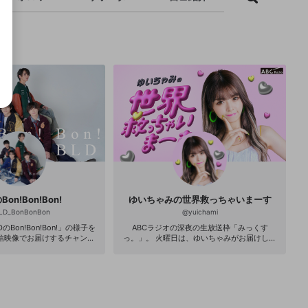
Bon!Bon!Bon!
ゆいちゃみの世界救っちゃいまーす
LD_BonBonBon
@
yuichami
のBon!Bon!Bon!」の様子を
ABCラジオの深夜の生放送枠「みっくす
信映像でお届けするチャンネ
っ。」。 火曜日は、ゆいちゃみがお届けしま
C.tv」とABCラジオの連動企画
す！ 東大阪生まれの19歳！タレントとしてブ
（木）スタート、毎週木曜25時
レイク中のゆうちゃみを姉に持ち、 デビュー
わずか1年でドラマやバラエティのオファーが
組内で紹介されるかも！ エ
絶えないギャルモデルの彼女！ 先んじて制作
だいた方には毎月抽選でメン
されたPodcast番組では、出演した大先輩の
（5名様、うち1枚はサイン入
芦沢誠ABCアナウンサーから 「彼女は凄い！