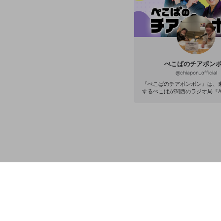
から”推し”を見つけたいリスナ
める番組です。 番組名：『末吉９太郎の「推
しと繋がれるラジオ」』 放送日
日 25時00分～26時00分 A
放送中。 出演者：末吉9太郎 
ス：9taro@abc1008.com 番組
s://abcradio.asahi.co.jp/m
Pからメールフォームで番組宛に
送れます。 ※『みっくすっ。』曜日別パーソ
ぺこぱのチアポン
ナリティは以下のラインナップで
@
chiapon_official
ぺこぱ 火曜：末吉9太郎 水曜
曜：BLD
『ぺこぱのチアポンポン』は、
するぺこぱが関西のラジオ局『A
と連動したトークチャンネル！ 『
プリ 2019』ファイナリスト、
い”から解き放たれた２人が等身
月曜深夜をジャック！ 突きたて
本＆もげかけの首1本を引っ提げ
もに体重の乗った内容を展開し
あなたからのエールを前のめり
います！ ▼配信内容 ・毎週月曜25時～ラジ
オ無料配信！ ・ラジオ終了後に
ンバー限定でSP配信！ ▼ラジオ番組『ぺこぱ
のチアポンポン』 放送日時：毎週
～26:00 メール：chiapon@abc10
推奨ハッシュタグ「#チアポン」 
「みっくすっ。」内にて毎週月曜生
生放送枠『みっくすっ。』曜日
ティ 月曜：ぺこぱ 火曜：長野凌
E 木曜：鳥越裕貴 （*月～木曜