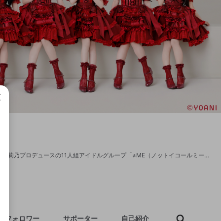
成で
FM93.3MHz・AM1008kHz ABCラジオで毎週水曜日25:00～26:00 生放送中！ 指原莉乃プロデュースの11人組アイドルグループ「≠ME（ノットイコールミー）」のメンバーが週替わりで全員出演するトークバラエティ番組！ 「ノイミーステーション」を出発したメンバーが、今までとは違う自分を経験して毎週戻ってくる、≠MEのすべての魅力が発着する、ラジオのベースステーションです。 本チャンネルでは、地上波放送と同時に放送音声を配信！ さらに、生放送前後には有料会員限定の配信も実施予定！ ハッシュタグ「#ノイステ」でたくさん投稿してください！ 『ノイミーステーション』 💎 放送日時：毎週水曜25:00～26:00 💎 出演者：≠ME、ノイミーステーション車掌 なすなかにし・那須晃行 💎 メール：me@abc1008.com 💎 番組HP：https://abcradio.asahi.co.jp/noimestation/ 💎 番組X：https://x.com/noi_me_station 番組ではお便りを大募集！ メールフォームから簡単に送れます。 https://docs.google.com/forms/d/e/1FAIpQLSdik6T-W9uPPp55CpVAJ0P2n0xKkW_nTH__R-bj2xy27gm8Zg/viewform
フォロワー
サポーター
自己紹介