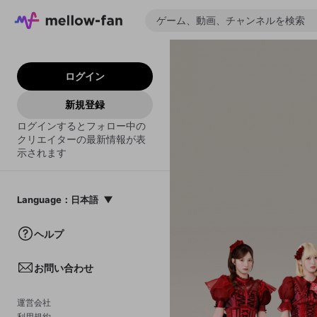
ログイン
新規登録
ログインするとフォロー中の
クリエイターの最新情報が表
示されます
Language
：
日本語
日本語
ヘルプ
English
お問い合わせ
中文(簡体)
한국어
運営会社
利用規約