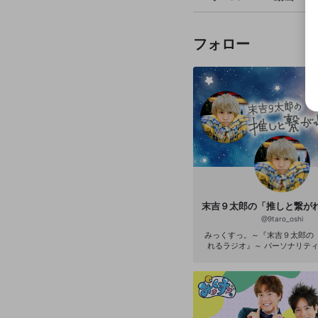
フォロー
@
9taro_oshi
みっくすっ。～『末吉９太郎の
れるラジオ』～ パーソナリティを務めるの
は、SNSの総フォロワー100万
ドルオタク「末吉9太郎」。 「
クあるある」で話題の末吉9太郎
のつながりを生み出すメディア
活用して”推し”と”オタク”のか
全オタクに捧げるトークバラエテ