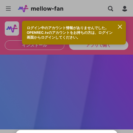
ログイン中のアカウント情報がありませんでした。
快適に視聴するなら、アプリをインストールしよう！
OPENREC.tvのアカウントをお持ちの方は、ログイン
画面からログインしてください。
インストール
アプリで開く
新規登録
OPENREC.tv アカウントは mellow-fan
OPENREC.tvアカウントはmellow-fanア
限定コミュニティ参加方法
パーソナルデータの登録
アカウントに移行しました。
カウントに統合しました。
すでにアカウントをお持ちの方は、ログイ
こちらからOPENREC.tvでログイン中のア
ン画面からログインしてください。
カウント情報を引き継ぐことができます。