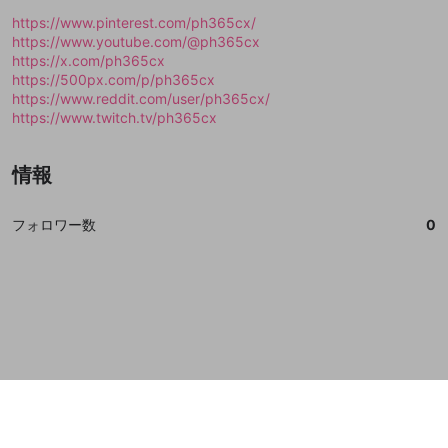
誤解を招く配信設定
https://www.pinterest.com/ph365cx/
あとで登録
Discordとは？
Discordに参加する
https://www.youtube.com/@ph365cx
mellow-fanからのお得な情報をメールで受
ゲームの録画禁止区域の配信
https://x.com/ph365cx
け取る
https://500px.com/p/ph365cx
改造版・海賊版ソフトの配信
https://www.reddit.com/user/ph365cx/
https://www.twitch.tv/ph365cx
政治的・宗教的・人種的な内容
その他の問題
情報
フォロワー数
0