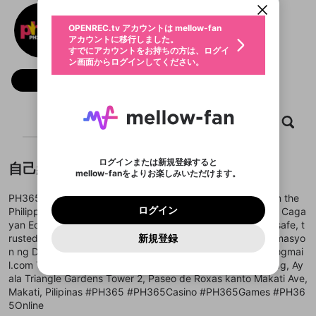
動画プレイリストを選択
生年月
PH365
固定動画に設定
不適切なユーザーとして報告しま
ファンレター
OPENREC.tv アカウントは mellow-fan
サブスクシェア
@
新規登録
ログイン
すか？
年
月
アカウントに移行しました。
マイページに表示されている動画 (ライブ配信、配
認証コードの入力
すでにアカウントをお持ちの方は、ログイ
生年月は登録後に変更できません。
信予定、アーカイブ、アップロード動画) をページ
選択できるプレイリストがありません。
応援している配信者にファンレターを送ることがで
ン画面からログインしてください。
ご確認ください
のトップに1つ固定できます。動画タイトル横のメ
ログイン
プレイリストは動画の再生画面で作成で
きます。好きなデザインを選んでメッセージを書い
ニューより設定することができます。
メールアドレスで新規登録
メールアドレスでログイン
問題を選択してください
フォロー
この限定コミュニティは、Discordで提供されてい
性別
きます。
たり、エールアイテムでデコレーションして、配信
メールアドレスにメールを送信しました。30分以内
パスワード再設定
ます。
者に届けましょう！
にメール記載の6桁の認証コードを入力してくださ
入力していただいたメールアドレ
男性
女性
その他
利用規約とプライバシーポリシーが更新されま
問題を選択してください
詳しくはこちら
※ファンレター機能は有料サービスです。
い。
または
または
ポイントが不足しています
した。 サービスを利用するには変更後の内容を
Discordアカウントをお持ちでない方
スに、パスワード再設定用URLを
セッションの有効期限が切れたた
ホーム
動画
キャプチャ
プレイリスト
登録したメールアドレスを入力し、送信してくださ
わいせつな表現
ブロックリストに追加しますか？
この動画の公開は終了しました
お住まいの地域
ご確認いただき、同意していただく必要があり
認証コード
い。
記載されたメールを送信しました
め、ログアウトしました
Discordとは？からDiscordにアクセス
X
X
ます。
mellowポイントの購入に進みますか？
他者を誹謗中傷する表現
のでご確認ください
0
6
ログインまたは新規登録すると
自己紹介
Discordアカウントを作成
mellow-fanをよりお楽しみいただけます。
キャンセル
OK
OK
0
500
著作権の侵害
Google
Google
利用規約
プレミアム会員に入会
を確認しました。
OK
いいえ
はい
mellow-fan のメールアドレス（mellow-fan.comド
この画面からDiscordに参加する
利用規約
および
プライバシーポリシー
に同意頂いた上で
ログイン
PH365 is now one of the leading online betting platforms in the
プライバシーポリシー
を確認しました。
メイン及びcs.openrec.co.jpドメイン）が受信拒否設
次にお進みください。
OK
プライバシーの侵害
ご登録いただいた情報はサービスの向上を目的
ログイン
Philippines. Operated legally under the Isle of Man and the Caga
再設定する
動画プレイリストがありません
定に含まれていないかご確認ください。
Yahoo! JAPAN
Yahoo! JAPAN
Discordは第三者が提供するコミュニティーサービスで、
として使用いたします。
報告された問題については、利用規約に違反しているか
yan Economic Zone and Freeport (CEZA), PH365 offers a safe, t
動画プレイリストを選択
パスワードを忘れた方は
こちら
過激な暴力や自傷行為
mellow-fanとは関わりがありません。Discordに関してのお
一部サービスをご利用いただくには、生年月の
どうかをスタッフが確認します。
この機能をむやみに使
rusted, and transparent environment for all players. Impormasyo
新規登録
確認しました
問い合わせにはお答えすることができません。Discordの仕
アカウントをお持ちですか？
アカウントを作成する
登録が必要です。
用することは、利用規約違反になります。
n ng Detalye: Website:
https://ph365.cx
Email: ph365.cx@gmai
様変更により、限定コミュニティ特典の提供が終了する可能
入力
なりすまし行為
Appleでサインアップ
Appleでサインイン
動画のプレイリストを一つ選択すると、そのプレイ
ご登録いただいた情報は公開されません。
性がありますが、その際の補償は一切行いません。外部サー
l.com Telepono: (+63) 2 15246794 Address: Ika-10 Palapag, Ay
リストの動画をマイページの上部にリストで表示す
ビスとのID連携に関する同意事項に同意の上、参加をお願い
閉じる
ala Triangle Gardens Tower 2, Paseo de Roxas kanto Makati Ave,
ることができます。
出会いを誘導する行為
ファンレターを作成
します。
送信
Makati, Pilipinas #PH365 #PH365Casino #PH365Games #PH36
mellow-fanの
mellow-fanの
利用規約
利用規約
・
・
プライバシーポリシー
プライバシーポリシー
・
・
外部
外部
登録
外部サービスとのID連携に関する同意事項
サービスとのID連携に関する同意事項
サービスとのID連携に関する同意事項
に同意頂いた上
に同意頂いた上
5Online
閉じる
ねずみ講やマルチ商法
動画プレイリストを選択
アカウント作成
で、次にお進みください
で、次にお進みください