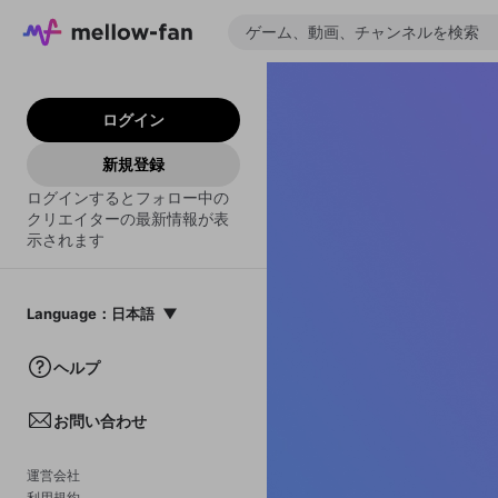
ログイン
新規登録
ログインするとフォロー中の
クリエイターの最新情報が表
示されます
Language
：
日本語
日本語
ヘルプ
English
お問い合わせ
中文(簡体)
한국어
運営会社
利用規約