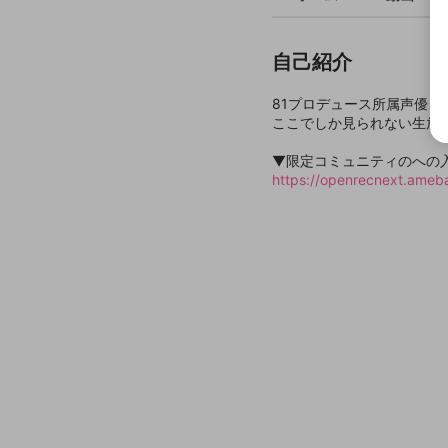
自己紹介
81プロデュース所属声優
ここでしか見られない生放
▼限定コミュニティのへの
https://openrecnext.ame