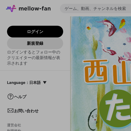
ログイン
新規登録
ログインするとフォロー中の
クリエイターの最新情報が表
示されます
Language
：
日本語
日本語
ヘルプ
English
お問い合わせ
中文(簡体)
한국어
運営会社
利用規約