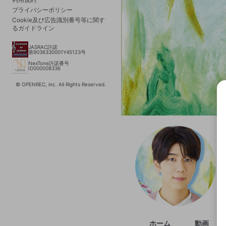
プライバシーポリシー
Cookie及び広告識別番号等に関す
るガイドライン
JASRAC許諾
第9036330001Y45123号
NexTone許諾番号
ID000008336
© OPENREC, inc. All Rights Reserved.
選択
きま
ホーム
動画