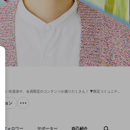
成で
81プロデュース所属声優、西山宏太朗のゲーム実況チャンネル！ ここでしか見られない生放送や、会員限定のコンテンツが盛りだくさん！ ▼限定コミュニティのへの入り方はこちらから https://openrecnext.amebaownd.com/posts/11101764
クション
フォロワー
サポーター
自己紹介