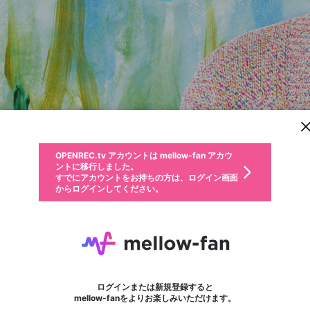
新規登録
OPENREC.tv アカウントは mellow-fan アカウ
OPENREC.tvアカウントはmellow-fanアカウン
パーソナルデータの登録
限定コミュニティ参加方法
ントに移行しました。
トに統合しました。
すでにアカウントをお持ちの方は、ログイン画面
こちらからOPENREC.tvでログイン中のアカウ
からログインしてください。
ント情報を引き継ぐことができます。
動画プレイリストを選択
生年月
固定動画に設定
不適切なユーザーとして報告します
ファンレター
サブスクシェア
OPENREC.tv アカウントは mellow-fan アカウ
@
新規登録
ログイン
か？
年
月
ントに移行しました。
マイページに表示されている動画 (ライブ配信、配信予定、ア
すでにアカウントをお持ちの方は、ログイン画面
ーカイブ、アップロード動画) をページのトップに1つ固定で
西山宏太朗
応援している配信者にファンレターを送ることができま
生年月は登録後に変更できません。
認証コードの入力
できるプレイリストがありません。プレイリストは動画の再生画面で作
からログインしてください。
きます。動画タイトル横のメニューより設定することができま
す。好きなデザインを選んでメッセージを書いたり、エ
ログイン
す。
@
nishiyama_kotaro
ご確認ください
す。
メールアドレスで新規登録
メールアドレスでログイン
問題を選択してください
ールアイテムでデコレーションして、配信者に届けまし
性別
ょう！
メールアドレスにメールを送信しました。30分以内にメ
パスワード再設定
詳しくはこちら
この限定コミュニティは、Discordで提供されています。
入力していただいたメールアドレス
男性
女性
その他
問題を選択してください
※ファンレター機能は有料サービスです。
ール記載の6桁の認証コードを入力してください。
利用規約とプライバシーポリシーが更新されました。
または
または
ポイントが不足しています
フォロー 25,706
に、パスワード再設定用URLを記載
セッションの有効期限が切れたた
サブスク情報
チャンネルスターコレ
Discordアカウントをお持ちでない方
サービスを利用するには変更後の内容をご確認いただ
わいせつな表現
認証コード
検索履歴をすべて削除しますか？
ブロックリストに追加しますか？
この動画の公開は終了しました
登録したメールアドレスを入力し、送信してください。
お住まいの地域
されたメールを送信しましたのでご
め、ログアウトしました
き、同意していただく必要があります。
X
X
Discordとは？からDiscordにアクセス
mellowポイントの購入に進みますか？
他者を誹謗中傷する表現
0
6
確認ください
ログインまたは新規登録すると
Discordアカウントを作成
キャンセル
mellow-fanをよりお楽しみいただけます。
いいえ
OK
はい
OK
利用規約
を確認しました。
0
500
著作権の侵害
Google
Google
キャプチャ
プレイリスト
ボード
フォロー
プレミアム会員に入会
mellow-fan のメールアドレス（mellow-fan.comドメイン
OK