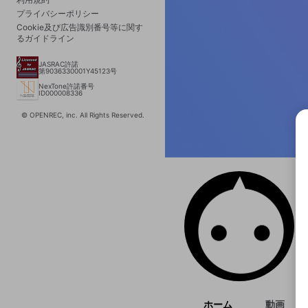
プライバシーポリシー
Cookie及び広告識別番号等に関す
るガイドライン
JASRAC許諾
第9036330001Y45123号
NexTone許諾番号
ID000008336
© OPENREC, inc. All Rights Reserved.
選択
きま
ホーム
動画