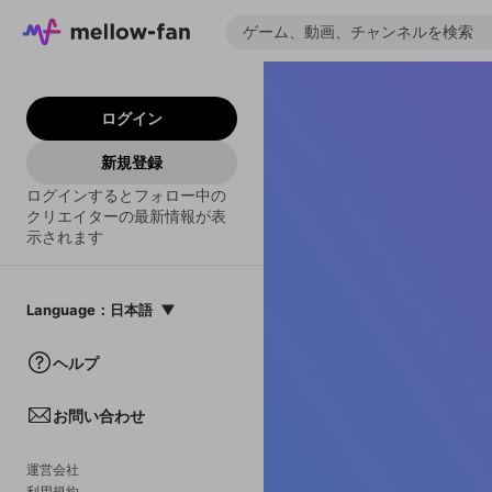
ログイン
新規登録
ログインするとフォロー中の
クリエイターの最新情報が表
示されます
Language
：
日本語
日本語
ヘルプ
English
お問い合わせ
中文(簡体)
한국어
運営会社
利用規約