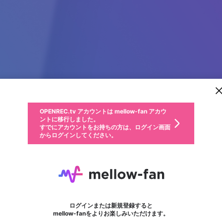
新規登録
OPENREC.tv アカウントは mellow-fan アカウ
OPENREC.tvアカウントはmellow-fanアカウン
パーソナルデータの登録
限定コミュニティ参加方法
ントに移行しました。
トに統合しました。
すでにアカウントをお持ちの方は、ログイン画面
こちらからOPENREC.tvでログイン中のアカウ
からログインしてください。
ント情報を引き継ぐことができます。
動画プレイリストを選択
生年月
固定動画に設定
不適切なユーザーとして報告します
ファンレター
サブスクシェア
OPENREC.tv アカウントは mellow-fan アカウ
@
新規登録
ログイン
か？
年
月
ントに移行しました。
マイページに表示されている動画 (ライブ配信、配信予定、ア
すでにアカウントをお持ちの方は、ログイン画面
ーカイブ、アップロード動画) をページのトップに1つ固定で
NIRU
応援している配信者にファンレターを送ることができま
生年月は登録後に変更できません。
認証コードの入力
できるプレイリストがありません。プレイリストは動画の再生画面で作
からログインしてください。
きます。動画タイトル横のメニューより設定することができま
す。好きなデザインを選んでメッセージを書いたり、エ
ログイン
す。
@
niru1218
ご確認ください
す。
メールアドレスで新規登録
メールアドレスでログイン
問題を選択してください
ールアイテムでデコレーションして、配信者に届けまし
性別
ょう！
メールアドレスにメールを送信しました。30分以内にメ
パスワード再設定
詳しくはこちら
この限定コミュニティは、Discordで提供されています。
フォロー 1,708
入力していただいたメールアドレス
ファンレター
男性
女性
その他
問題を選択してください
※ファンレター機能は有料サービスです。
ール記載の6桁の認証コードを入力してください。
利用規約とプライバシーポリシーが更新されました。
または
または
ポイントが不足しています
に、パスワード再設定用URLを記載
セッションの有効期限が切れたた
Discordアカウントをお持ちでない方
サービスを利用するには変更後の内容をご確認いただ
わいせつな表現
認証コード
検索履歴をすべて削除しますか？
ブロックリストに追加しますか？
この動画の公開は終了しました
登録したメールアドレスを入力し、送信してください。
お住まいの地域
されたメールを送信しましたのでご
め、ログアウトしました
き、同意していただく必要があります。
X
X
Discordとは？からDiscordにアクセス
mellowポイントの購入に進みますか？
他者を誹謗中傷する表現
0
6
確認ください
ログインまたは新規登録すると
Discordアカウントを作成
キャンセル
mellow-fanをよりお楽しみいただけます。
いいえ
OK
はい
OK
利用規約
を確認しました。
0
500
著作権の侵害
Google
Google
キャプチャ
プレイリスト
フォロー
フォロワー
プレミアム会員に入会
mellow-fan のメールアドレス（mellow-fan.comドメイン
OK