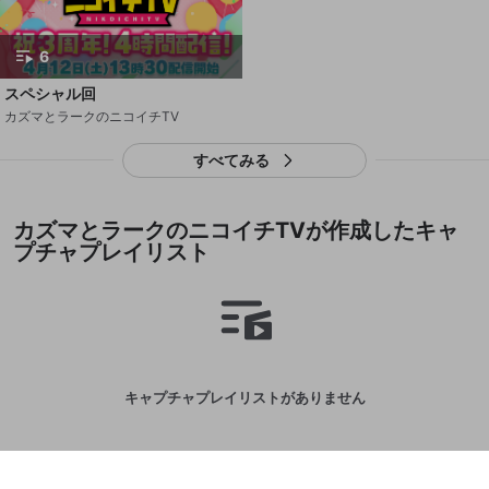
閉じる
ねずみ講やマルチ商法
動画プレイリストを選択
アカウント作成
で、次にお進みください
で、次にお進みください
誤解を招く配信設定
あとで登録
Discordとは？
Discordに参加する
6
mellow-fanからのお得な情報をメールで受
ゲームの録画禁止区域の配信
け取る
スペシャル回
カズマとラークのニコイチTV
改造版・海賊版ソフトの配信
政治的・宗教的・人種的な内容
すべてみる
その他の問題
カズマとラークのニコイチTVが作成したキャ
プチャプレイリスト
キャプチャプレイリストがありません