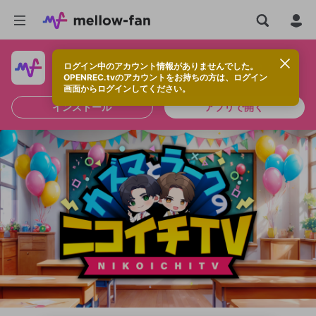
ログイン中のアカウント情報がありませんでした。
快適に視聴するなら、アプリをインストールしよう！
OPENREC.tvのアカウントをお持ちの方は、ログイン
画面からログインしてください。
インストール
アプリで開く
新規登録
OPENREC.tv アカウントは mellow-fan
OPENREC.tvアカウントはmellow-fanア
限定コミュニティ参加方法
パーソナルデータの登録
アカウントに移行しました。
カウントに統合しました。
すでにアカウントをお持ちの方は、ログイ
こちらからOPENREC.tvでログイン中のア