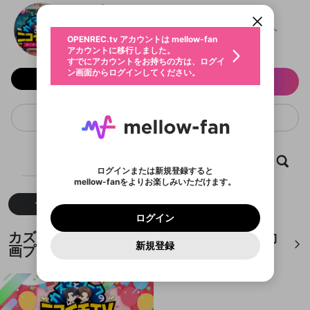
カズマとラークのニコイチTV
動画プレイリストを選択
ン画面からログインしてください。
カウント情報を引き継ぐことができます。
生年月
固定動画に設定
不適切なユーザーとして報告しま
@
nikoichiTV
カズマとラークのニコイチTVのXヘ
ファンレター
OPENREC.tv アカウントは mellow-fan
サブスクシェア
@
新規登録
ログイン
すか？
年
月
アカウントに移行しました。
マイページに表示されている動画 (ライブ配信、配
認証コードの入力
すでにアカウントをお持ちの方は、ログイ
生年月は登録後に変更できません。
信予定、アーカイブ、アップロード動画) をページ
選択できるプレイリストがありません。
応援している配信者にファンレターを送ることがで
ン画面からログインしてください。
ご確認ください
のトップに1つ固定できます。動画タイトル横のメ
ログイン
フォロー 19,232
プレイリストは動画の再生画面で作成で
サブスク情報
きます。好きなデザインを選んでメッセージを書い
ニューより設定することができます。
メールアドレスで新規登録
メールアドレスでログイン
問題を選択してください
この限定コミュニティは、Discordで提供されてい
性別
きます。
たり、エールアイテムでデコレーションして、配信
メールアドレスにメールを送信しました。30分以内
パスワード再設定
ます。
者に届けましょう！
にメール記載の6桁の認証コードを入力してくださ
入力していただいたメールアドレ
男性
女性
その他
利用規約とプライバシーポリシーが更新されま
問題を選択してください
詳しくはこちら
チャンネルスターコレクション
※ファンレター機能は有料サービスです。
い。
または
または
ポイントが不足しています
した。 サービスを利用するには変更後の内容を
Discordアカウントをお持ちでない方
スに、パスワード再設定用URLを
セッションの有効期限が切れたた
登録したメールアドレスを入力し、送信してくださ
わいせつな表現
ブロックリストに追加しますか？
この動画の公開は終了しました
お住まいの地域
ご確認いただき、同意していただく必要があり
認証コード
い。
記載されたメールを送信しました
め、ログアウトしました
Discordとは？からDiscordにアクセス
X
X
ます。
mellowポイントの購入に進みますか？
ホーム
動画
キャプチャ
プレイリスト
他者を誹謗中傷する表現
のでご確認ください
0
6
ログインまたは新規登録すると
Discordアカウントを作成
mellow-fanをよりお楽しみいただけます。
キャンセル
OK
OK
0
500
著作権の侵害
Google
Google
利用規約
プレミアム会員に入会
を確認しました。
OK
いいえ
はい
mellow-fan のメールアドレス（mellow-fan.comド
この画面からDiscordに参加する
利用規約
および
プライバシーポリシー
に同意頂いた上で
すべて
動画
ログイン
キャプチャ
プライバシーポリシー
を確認しました。
メイン及びcs.openrec.co.jpドメイン）が受信拒否設
次にお進みください。
OK
プライバシーの侵害
ご登録いただいた情報はサービスの向上を目的
ログイン
再設定する
動画プレイリストがありません
定に含まれていないかご確認ください。
Yahoo! JAPAN
Yahoo! JAPAN
Discordは第三者が提供するコミュニティーサービスで、
として使用いたします。
報告された問題については、利用規約に違反しているか
動画プレイリストを選択
カズマとラークのニコイチTVが作成した動
パスワードを忘れた方は
こちら
過激な暴力や自傷行為
mellow-fanとは関わりがありません。Discordに関してのお
一部サービスをご利用いただくには、生年月の
どうかをスタッフが確認します。
この機能をむやみに使
新規登録
確認しました
問い合わせにはお答えすることができません。Discordの仕
画プレイリスト
アカウントをお持ちですか？
アカウントを作成する
登録が必要です。
用することは、利用規約違反になります。
様変更により、限定コミュニティ特典の提供が終了する可能
入力
なりすまし行為
Appleでサインアップ
Appleでサインイン
動画のプレイリストを一つ選択すると、そのプレイ
ご登録いただいた情報は公開されません。
性がありますが、その際の補償は一切行いません。外部サー
リストの動画をマイページの上部にリストで表示す
ビスとのID連携に関する同意事項に同意の上、参加をお願い
閉じる
ることができます。
出会いを誘導する行為
ファンレターを作成
します。
送信
mellow-fanの
mellow-fanの
利用規約
利用規約
・
・
プライバシーポリシー
プライバシーポリシー
・
・
外部
外部
登録
外部サービスとのID連携に関する同意事項
サービスとのID連携に関する同意事項
サービスとのID連携に関する同意事項
に同意頂いた上
に同意頂いた上