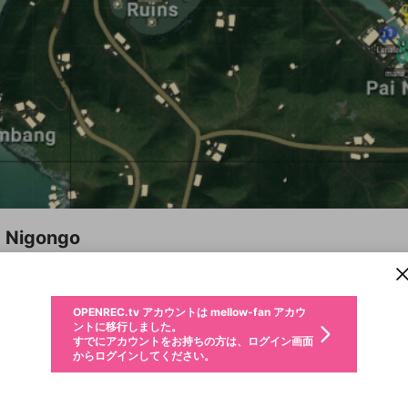
新規登録
OPENREC.tv アカウントは mellow-fan アカウ
OPENREC.tvアカウントはmellow-fanアカウン
Nigongo
パーソナルデータの登録
限定コミュニティ参加方法
ントに移行しました。
トに統合しました。
すでにアカウントをお持ちの方は、ログイン画面
こちらからOPENREC.tvでログイン中のアカウ
@
nigo_ngogo
からログインしてください。
ント情報を引き継ぐことができます。
動画プレイリストを選択
生年月
固定動画に設定
不適切なユーザーとして報告します
ファンレター
サブスクシェア
OPENREC.tv アカウントは mellow-fan アカウ
@
新規登録
ログイン
フォロー 3,748
か？
年
月
ファンレター
ントに移行しました。
マイページに表示されている動画 (ライブ配信、配信予定、ア
すでにアカウントをお持ちの方は、ログイン画面
ーカイブ、アップロード動画) をページのトップに1つ固定で
応援している配信者にファンレターを送ることができま
生年月は登録後に変更できません。
認証コードの入力
できるプレイリストがありません。プレイリストは動画の再生画面で作
からログインしてください。
きます。動画タイトル横のメニューより設定することができま
す。好きなデザインを選んでメッセージを書いたり、エ
ログイン
す。
ご確認ください
す。
メールアドレスで新規登録
メールアドレスでログイン
問題を選択してください
ールアイテムでデコレーションして、配信者に届けまし
性別
ょう！
メールアドレスにメールを送信しました。30分以内にメ
パスワード再設定
詳しくはこちら
この限定コミュニティは、Discordで提供されています。
キャプチャ
プレイリスト
フォロー
フォロワー
男性
女性
その他
問題を選択してください