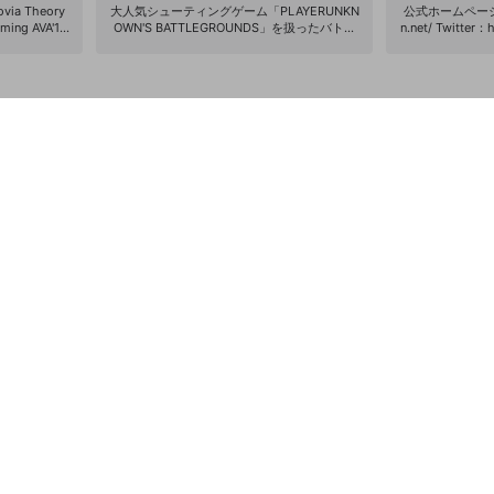
ng/PUBG/ ----------------------- ★DiCE C
heory
大人気シューティングゲーム「PLAYERUNKN
公式ホームページ：ht
UP#1(solo)-第2試合 優勝・第3試合 2位 ★P
AVA'15
OWN'S BATTLEGROUNDS」を扱ったバトル
n.net/ Twitter：
UBG GIRL'S BATTLE(solo)-優勝 大会・カス
バラエティ番組 毎回トップストリーマーがゲ
tonation DetonatioN FocusMe（DFM）は、
タム・イベント、いろいろ参加していきたい
信をしていき
ストで登場！激闘の末、ドン勝を手に入れる
世界大会出場経
です：D よろしくお願いします！
にください。
ことはできるのか!?
プロｅスポーツ
vySheryl_inc
ムスタジアムを
と発信力を兼ね
22年12月にTE
た。所属人数は
ブランド力はMO
闘ゲーム、対戦
など幅広く及ん
つことを目標に掲
現在のプロゲー
なる「プロゲー
を確立し、201
手に対して「アス
年10月に Leagu
タイトルの世界
スト16を取るな
ツチームのパイ
ます。 また、VA
の強豪チームが集結
pions Tour 
023年2月にブ
る『キックオフ
に、3月より韓
に出場いたします。 DetonatioN Focu
ェブサイト: https:/
tonatioN FocusM