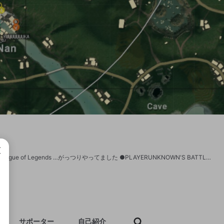
DetonatioN Gaming所属してたNigongo 【プレイ中・プレイしていたゲーム】 ●League of Legends …がっつりやってました ●PLAYERUNKNOWN'S BATTLEGROUNDS …ひたすらやってます ●FORTNITE …始めました。がんばってます 【Twitter】https://twitter.com/nigo_ngogo 配信通知もしてます。 【Youtube】https://www.youtube.com/channel/UCUW9rPS-KMrzRKKBK91ebog/featured 良かったシーンは残していくつもりです。 ----------------------- 【PC環境】 モニター/BenQ ZOWIE XL2536 ヘッドセット/Logicool G433→ PRO or ASTRO A40 キーボード/Logicool PRO マウス/Logicool PRO マウスパッド/Logicool G640 カメラ/Logicool C920r CPU/Intel(R) Core(TM) i7-8700 グラフィックス/NVIDIA GeForce GTX1080Ti メモリ/32GB(16×2) G-tuneさんからの提供PCを使用させていただいてます！ https://www.g-tune.jp/gaming/PUBG/ ----------------------- ★DiCE CUP#1(solo)-第2試合 優勝・第3試合 2位 ★PUBG GIRL'S BATTLE(solo)-優勝 大会・カスタム・イベント、いろいろ参加していきたいです：D よろしくお願いします！
成で
サポーター
自己紹介