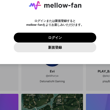
入力していただいたメールアドレス
※ファンレター機能は有料サービスです。
ール記載の6桁の認証コードを入力してください。
利用規約とプライバシーポリシーが更新されました。
または
または
ポイントが不足しています
に、パスワード再設定用URLを記載
セッションの有効期限が切れたた
Discordアカウントをお持ちでない方
サービスを利用するには変更後の内容をご確認いただ
わいせつな表現
認証コード
検索履歴をすべて削除しますか？
ブロックリストに追加しますか？
この動画の公開は終了しました
登録したメールアドレスを入力し、送信してください。
お住まいの地域
されたメールを送信しましたのでご
め、ログアウトしました
き、同意していただく必要があります。
X
X
Discordとは？からDiscordにアクセス
mellowポイントの購入に進みますか？
他者を誹謗中傷する表現
0
6
確認ください
ログインまたは新規登録すると
Discordアカウントを作成
キャンセル
mellow-fanをよりお楽しみいただけます。
いいえ
OK
はい
OK
利用規約
を確認しました。
0
500
著作権の侵害
Google
Google
プレミアム会員に入会
mellow-fan のメールアドレス（mellow-fan.comドメイン
OK
いいえ
はい
利用規約
および
プライバシーポリシー
に同意頂いた上で次にお
この画面からDiscordに参加する
プライバシーポリシー
を確認しました。
及びcs.openrec.co.jpドメイン）が受信拒否設定に含まれて
ログイン
進みください。
OK
プライバシーの侵害
ご登録いただいた情報はサービスの向上を目的として
動画プレイリストがありません
再設定する
いないかご確認ください。
ログイン
Yahoo! JAPAN
Yahoo! JAPAN
使用いたします。
Discordは第三者が提供するコミュニティーサービスで、mellow-
報告された問題については、利用規約に違反しているかどうか
パスワードを忘れた方は
こちら
過激な暴力や自傷行為
確認しました
fanとは関わりがありません。Discordに関してのお問い合わせには
一部サービスをご利用いただくには、生年月の登録が
をスタッフが確認します。
この機能をむやみに使用すること
新規登録
動画プレイリストを選択
お答えすることができません。Discordの仕様変更により、限定コ
アカウントをお持ちですか？
アカウントを作成する
入力
必要です。
は、利用規約違反になります。
Appleでサインアップ
Appleでサインイン
ミュニティ特典の提供が終了する可能性がありますが、その際の補
なりすまし行為
ご登録いただいた情報は公開されません。
償は一切行いません。外部サービスとのID連携に関する同意事項に
動画のプレイリストを一つ選択すると、そのプレイリストの動
同意の上、参加をお願いします。
出会いを誘導する行為
閉じる
画をマイページの上部にリストで表示することができます。
ファンレターを作成
送信
mellow-fanの
mellow-fanの
利用規約
利用規約
・
・
プライバシーポリシー
プライバシーポリシー
・
・
外部サービ
外部サービ
外部サービスとのID連携に関する同意事項
登録
スとのID連携に関する同意事項
スとのID連携に関する同意事項
に同意頂いた上で、次にお進み
に同意頂いた上で、次にお進み
閉じる
ねずみ講やマルチ商法
アカウント作成
Evi
PLAY_
動画プレイリストを選択
ください
ください
@
ebihurya
@
pla
Discordとは？
Discordに参加する
誤解を招く配信設定
あとで登録
DetonatioN Gaming
play
mellow-fanからのお得な情報をメールで受け取
ゲームの録画禁止区域の配信
る
改造版・海賊版ソフトの配信
政治的・宗教的・人種的な内容