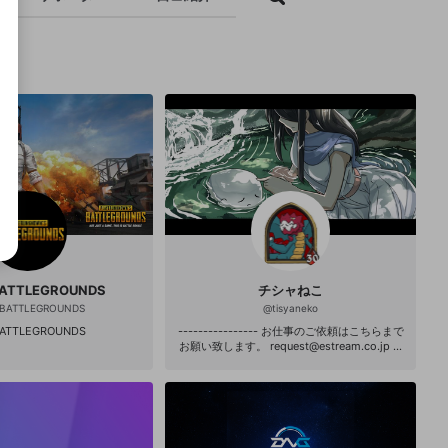
BATTLEGROUNDS
チシャねこ
yBATTLEGROUNDS
@
tisyaneko
BATTLEGROUNDS
---------------- お仕事のご依頼はこちらまで
お願い致します。 request@estream.co.jp --
--------------