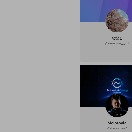
ななし
@
kuroneko___shi
Melofovia
@
sheryloves2