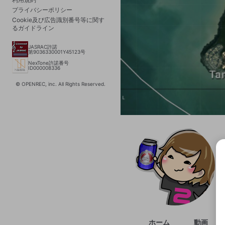
プライバシーポリシー
Cookie及び広告識別番号等に関す
るガイドライン
JASRAC許諾
第9036330001Y45123号
NexTone許諾番号
ID000008336
© OPENREC, inc. All Rights Reserved.
選択
きま
ホーム
動画