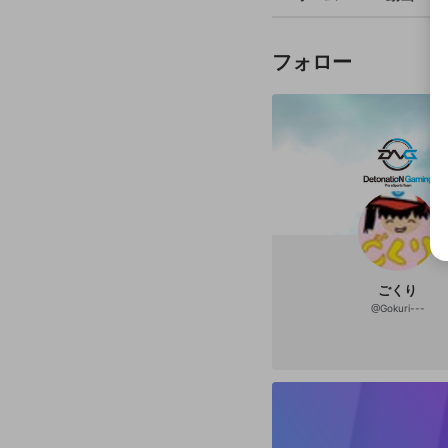
フォロー
ごくり
@
Gokuri---