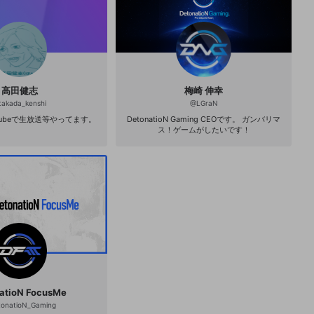
高田健志
梅崎 伸幸
takada_kenshi
@
LGraN
tubeで生放送等やってます。
DetonatioN Gaming CEOです。 ガンバリマ
ス！ゲームがしたいです！
atioN FocusMe
tonatioN_Gaming