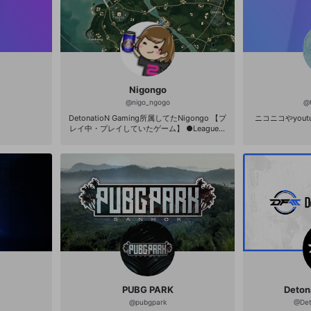
その他の問題
Nigongo
@
nigo_ngogo
@
DetonatioN Gaming所属してたNigongo 【プ
ニコニコやyou
レイ中・プレイしていたゲーム】 ●League o
f Legends …がっつりやってました ●PLAYER
UNKNOWN'S BATTLEGROUNDS …ひたすら
やってます ●FORTNITE …始めました。がん
ばってます 【Twitter】https://twitter.com/ni
go_ngogo 配信通知もしてます。 【Youtub
e】https://www.youtube.com/channel/UCU
W9rPS-KMrzRKKBK91ebog/featured 良かっ
たシーンは残していくつもりです。 ---------
-------------- 【PC環境】 モニター/BenQ Z
OWIE XL2536 ヘッドセット/Logicool G433
→ PRO or ASTRO A40 キーボード/Logicool
PRO マウス/Logicool PRO マウスパッド/Log
icool G640 カメラ/Logicool C920r CPU/Int
el(R) Core(TM) i7-8700 グラフィックス/NVI
DIA GeForce GTX1080Ti メモリ/32GB(16×
PUBG PARK
Deton
2) G-tuneさんからの提供PCを使用させてい
@
pubgpark
@
De
ただいてます！ https://www.g-tune.jp/gami