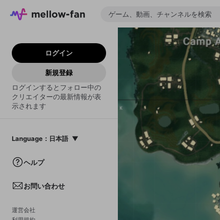
ログイン
新規登録
ログインするとフォロー中の
クリエイターの最新情報が表
示されます
Language
：
日本語
日本語
ヘルプ
English
お問い合わせ
中文(簡体)
한국어
運営会社
利用規約