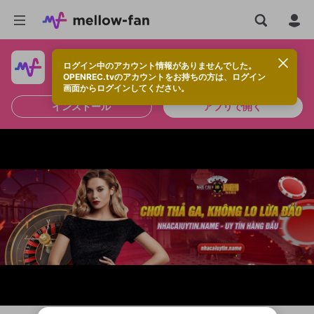
ログイン中のアカウント情報がありませんでした。
快適に視聴するなら、アプリをインストールしよう！
OPENREC.tvのアカウントをお持ちの方は、ログイン
画面からログインしてください。
インストール
アプリで開く
新規登録
OPENREC.tv アカウントは mellow-fan
OPENREC.tvアカウントはmellow-fanア
限定コミュニティ参加方法
パーソナルデータの登録
アカウントに移行しました。
カウントに統合しました。
すでにアカウントをお持ちの方は、ログイ
こちらからOPENREC.tvでログイン中のア
ン画面からログインしてください。
カウント情報を引き継ぐことができます。