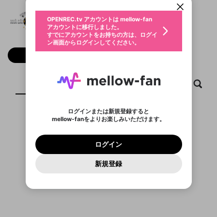
動画プレイリストを選択
生年月
Nha Cai Uy Tin Name
固定動画に設定
不適切なユーザーとして報告しま
ファンレター
OPENREC.tv アカウントは mellow-fan
サブスクシェア
@
nhacaiuytinname
@
新規登録
ログイン
すか？
年
月
アカウントに移行しました。
マイページに表示されている動画 (ライブ配信、配
認証コードの入力
すでにアカウントをお持ちの方は、ログイ
生年月は登録後に変更できません。
信予定、アーカイブ、アップロード動画) をページ
選択できるプレイリストがありません。
応援している配信者にファンレターを送ることがで
ン画面からログインしてください。
ご確認ください
のトップに1つ固定できます。動画タイトル横のメ
ログイン
プレイリストは動画の再生画面で作成で
きます。好きなデザインを選んでメッセージを書い
ニューより設定することができます。
メールアドレスで新規登録
メールアドレスでログイン
問題を選択してください
フォロー
この限定コミュニティは、Discordで提供されてい
性別
きます。
たり、エールアイテムでデコレーションして、配信
メールアドレスにメールを送信しました。30分以内
パスワード再設定
ます。
者に届けましょう！
にメール記載の6桁の認証コードを入力してくださ
入力していただいたメールアドレ
男性
女性
その他
利用規約とプライバシーポリシーが更新されま
問題を選択してください
詳しくはこちら
※ファンレター機能は有料サービスです。
い。
または
または
ポイントが不足しています
した。 サービスを利用するには変更後の内容を
Discordアカウントをお持ちでない方
スに、パスワード再設定用URLを
セッションの有効期限が切れたた
ホーム
動画
キャプチャ
プレイリスト
登録したメールアドレスを入力し、送信してくださ
わいせつな表現
ブロックリストに追加しますか？
この動画の公開は終了しました
お住まいの地域
ご確認いただき、同意していただく必要があり
認証コード
い。
記載されたメールを送信しました
め、ログアウトしました
Discordとは？からDiscordにアクセス
X
X
ます。
mellowポイントの購入に進みますか？
他者を誹謗中傷する表現
のでご確認ください
0
6
ログインまたは新規登録すると
Discordアカウントを作成
mellow-fanをよりお楽しみいただけます。
キャンセル
OK
OK
0
500
著作権の侵害
表示するコンテンツがありません
Google
Google
利用規約
プレミアム会員に入会
を確認しました。
OK
いいえ
はい
mellow-fan のメールアドレス（mellow-fan.comド
この画面からDiscordに参加する
利用規約
および
プライバシーポリシー
に同意頂いた上で
ログイン
プライバシーポリシー
を確認しました。
メイン及びcs.openrec.co.jpドメイン）が受信拒否設
次にお進みください。
OK
プライバシーの侵害
ご登録いただいた情報はサービスの向上を目的
ログイン
再設定する
動画プレイリストがありません
定に含まれていないかご確認ください。
Yahoo! JAPAN
Yahoo! JAPAN
Discordは第三者が提供するコミュニティーサービスで、
として使用いたします。
報告された問題については、利用規約に違反しているか
動画プレイリストを選択
パスワードを忘れた方は
こちら
過激な暴力や自傷行為
mellow-fanとは関わりがありません。Discordに関してのお
一部サービスをご利用いただくには、生年月の
どうかをスタッフが確認します。
この機能をむやみに使
新規登録
確認しました
問い合わせにはお答えすることができません。Discordの仕
アカウントをお持ちですか？
アカウントを作成する
登録が必要です。
用することは、利用規約違反になります。
様変更により、限定コミュニティ特典の提供が終了する可能
入力
なりすまし行為
Appleでサインアップ
Appleでサインイン
動画のプレイリストを一つ選択すると、そのプレイ
ご登録いただいた情報は公開されません。
性がありますが、その際の補償は一切行いません。外部サー
リストの動画をマイページの上部にリストで表示す
ビスとのID連携に関する同意事項に同意の上、参加をお願い
閉じる
ることができます。
出会いを誘導する行為
ファンレターを作成
します。
送信
mellow-fanの
mellow-fanの
利用規約
利用規約
・
・
プライバシーポリシー
プライバシーポリシー
・
・
外部
外部
登録
外部サービスとのID連携に関する同意事項
サービスとのID連携に関する同意事項
サービスとのID連携に関する同意事項
に同意頂いた上
に同意頂いた上
閉じる
ねずみ講やマルチ商法
動画プレイリストを選択
アカウント作成
で、次にお進みください
で、次にお進みください