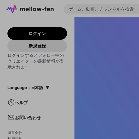
ログイン
新規登録
ログインするとフォロー中の
クリエイターの最新情報が表
示されます
Language
：
日本語
日本語
ヘルプ
English
お問い合わせ
中文(簡体)
한국어
運営会社
利用規約