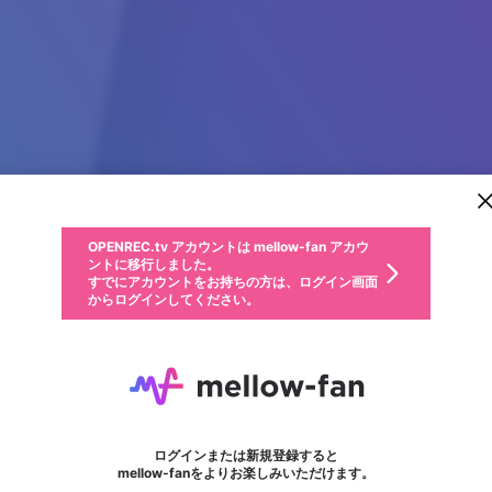
新規登録
OPENREC.tv アカウントは mellow-fan アカウ
OPENREC.tvアカウントはmellow-fanアカウン
パーソナルデータの登録
限定コミュニティ参加方法
ントに移行しました。
トに統合しました。
すでにアカウントをお持ちの方は、ログイン画面
こちらからOPENREC.tvでログイン中のアカウ
からログインしてください。
ント情報を引き継ぐことができます。
動画プレイリストを選択
生年月
固定動画に設定
不適切なユーザーとして報告します
ファンレター
サブスクシェア
OPENREC.tv アカウントは mellow-fan アカウ
@
新規登録
ログイン
か？
年
月
ントに移行しました。
マイページに表示されている動画 (ライブ配信、配信予定、ア
すでにアカウントをお持ちの方は、ログイン画面
ーカイブ、アップロード動画) をページのトップに1つ固定で
Sunwin Ooo
応援している配信者にファンレターを送ることができま
生年月は登録後に変更できません。
認証コードの入力
できるプレイリストがありません。プレイリストは動画の再生画面で作
からログインしてください。
きます。動画タイトル横のメニューより設定することができま
す。好きなデザインを選んでメッセージを書いたり、エ
ログイン
す。
@
nhacaisunwinooo
ご確認ください
す。
メールアドレスで新規登録
メールアドレスでログイン
問題を選択してください
ールアイテムでデコレーションして、配信者に届けまし
性別
ょう！
メールアドレスにメールを送信しました。30分以内にメ
パスワード再設定
詳しくはこちら
この限定コミュニティは、Discordで提供されています。
入力していただいたメールアドレス
男性
女性
その他
問題を選択してください
※ファンレター機能は有料サービスです。
ール記載の6桁の認証コードを入力してください。
利用規約とプライバシーポリシーが更新されました。
または
または
ポイントが不足しています
フォロー
に、パスワード再設定用URLを記載
セッションの有効期限が切れたた
Discordアカウントをお持ちでない方
サービスを利用するには変更後の内容をご確認いただ
わいせつな表現
認証コード
検索履歴をすべて削除しますか？
ブロックリストに追加しますか？
この動画の公開は終了しました
登録したメールアドレスを入力し、送信してください。
お住まいの地域
されたメールを送信しましたのでご
め、ログアウトしました
き、同意していただく必要があります。
X
X
Discordとは？からDiscordにアクセス
mellowポイントの購入に進みますか？
他者を誹謗中傷する表現
0
6
確認ください
ログインまたは新規登録すると
Discordアカウントを作成
キャンセル
mellow-fanをよりお楽しみいただけます。
いいえ
OK
はい
OK
利用規約
を確認しました。
0
500
著作権の侵害
Google
Google
キャプチャ
プレイリスト
フォロー
フォロワー
プレミアム会員に入会
mellow-fan のメールアドレス（mellow-fan.comドメイン
OK