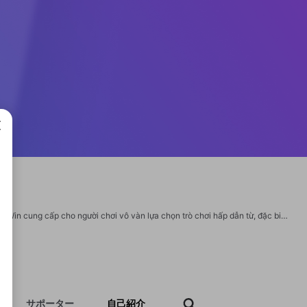
成で
Sunwin – Cổng game bài đổi thưởng ăn tiền uy tín nhất hiện nay. Cổng game Sun Win cung cấp cho người chơi vô vàn lựa chọn trò chơi hấp dẫn từ, đặc biệt sảnh game bài và tài xỉu trực tuyến được đông đảo anh em yêu thích. Địa chỉ: 92 Hồ Học Lãm, An Lạc, Bình Tân, Hồ Chí Minh, Việt Nam. Phone: 0875345120. Email: info@sunwin.ooo. Website: https://sunwin.ooo/ #sunwin #trangchusunwin #sunwinooo #taisunwin #linksunwin #taixiusunwin #sunwin20 Social: https://www.zillow.com/profile/nhacaisunwinooo https://www.gta5-mods.com/users/nhacaisunwinooo https://batotoo.com/u/2484292-nhacaisunwinooo https://x.com/nhacaisunwinooo https://www.youtube.com/@nhacaisunwinooo https://gravatar.com/nhacaisunwinooo https://www.tumblr.com/nhacaisunwinooo https://500px.com/p/nhacaisunwinooo https://issuu.com/nhacaisunwinooo https://www.twitch.tv/nhacaisunwinooo/about https://nhacaisunwinooo.bandcamp.com/album/nhacaisunwinooo https://disqus.com/by/nhacaisunwinooo/about/
サポーター
自己紹介