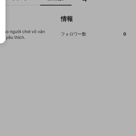
情報
 cho người chơi vô vàn
フォロワー数
0
em yêu thích.