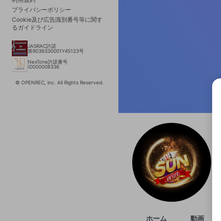
プライバシーポリシー
Cookie及び広告識別番号等に関す
るガイドライン
JASRAC許諾
第9036330001Y45123号
NexTone許諾番号
ID000008336
© OPENREC, inc. All Rights Reserved.
選択
きま
ホーム
動画