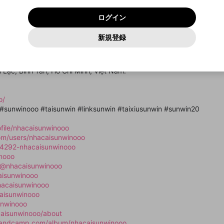
いいえ
はい
利用規約
および
プライバシーポリシー
に同意頂いた上で次にお
この画面からDiscordに参加する
プライバシーポリシー
を確認しました。
及びcs.openrec.co.jpドメイン）が受信拒否設定に含まれて
ログイン
進みください。
OK
プライバシーの侵害
ご登録いただいた情報はサービスの向上を目的として
動画プレイリストがありません
再設定する
いないかご確認ください。
ログイン
Yahoo! JAPAN
Yahoo! JAPAN
使用いたします。
Discordは第三者が提供するコミュニティーサービスで、mellow-
報告された問題については、利用規約に違反しているかどうか
パスワードを忘れた方は
こちら
過激な暴力や自傷行為
確認しました
fanとは関わりがありません。Discordに関してのお問い合わせには
一部サービスをご利用いただくには、生年月の登録が
をスタッフが確認します。
この機能をむやみに使用すること
新規登録
動画プレイリストを選択
お答えすることができません。Discordの仕様変更により、限定コ
アカウントをお持ちですか？
アカウントを作成する
入力
必要です。
は、利用規約違反になります。
Appleでサインアップ
Appleでサインイン
ミュニティ特典の提供が終了する可能性がありますが、その際の補
なりすまし行為
i thưởng ăn tiền uy tín nhất hiện nay. Cổng game Sun Win cung cấp
ご登録いただいた情報は公開されません。
償は一切行いません。外部サービスとのID連携に関する同意事項に
動画のプレイリストを一つ選択すると、そのプレイリストの動
từ, đặc biệt sảnh game bài và tài xỉu trực tuyến được đông đảo anh 
同意の上、参加をお願いします。
出会いを誘導する行為
閉じる
画をマイページの上部にリストで表示することができます。
 Lạc, Bình Tân, Hồ Chí Minh, Việt Nam.
ファンレターを作成
送信
mellow-fanの
mellow-fanの
利用規約
利用規約
・
・
プライバシーポリシー
プライバシーポリシー
・
・
外部サービ
外部サービ
外部サービスとのID連携に関する同意事項
登録
スとのID連携に関する同意事項
スとのID連携に関する同意事項
に同意頂いた上で、次にお進み
に同意頂いた上で、次にお進み
閉じる
ねずみ講やマルチ商法
アカウント作成
動画プレイリストを選択
ください
ください
o/
Discordとは？
Discordに参加する
誤解を招く配信設定
あとで登録
#sunwinooo #taisunwin #linksunwin #taixiusunwin #sunwin20
mellow-fanからのお得な情報をメールで受け取
ゲームの録画禁止区域の配信
る
ofile/nhacaisunwinooo
om/users/nhacaisunwinooo
改造版・海賊版ソフトの配信
84292-nhacaisunwinooo
inooo
政治的・宗教的・人種的な内容
/@nhacaisunwinooo
その他の問題
aisunwinooo
hacaisunwinooo
aisunwinooo
unwinooo
caisunwinooo/about
.bandcamp.com/album/nhacaisunwinooo