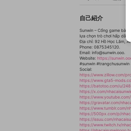
自己紹介
Sunwin – Cổng game bài đổ
lựa chọn trò chơi hấp dẫn 
Địa chỉ: 92 Hồ Học Lãm, An
Phone: 0875345120.
Email: info@sunwin.ooo.
Website:
https://sunwin.oo
#sunwin #trangchusunwin 
Social:
https://www.zillow.com/pr
https://www.gta5-mods.c
https://batotoo.com/u/24
https://x.com/nhacaisunw
https://www.youtube.com
https://gravatar.com/nhac
https://www.tumblr.com/n
https://500px.com/p/nhac
https://issuu.com/nhacais
https://www.twitch.tv/nha
https://nhacaisunwinooo