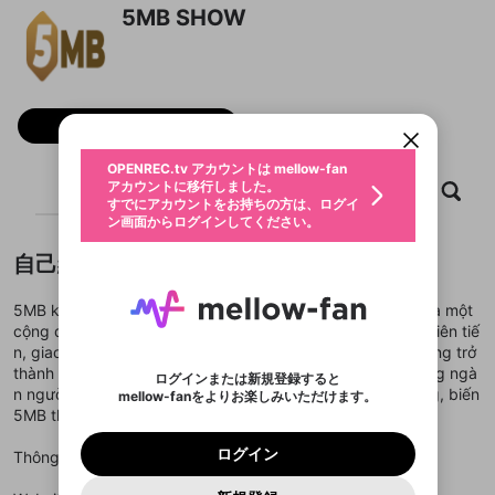
5MB SHOW
新規登録
OPENREC.tv アカウントは mellow-fan
OPENREC.tvアカウントはmellow-fanア
限定コミュニティ参加方法
パーソナルデータの登録
アカウントに移行しました。
カウントに統合しました。
すでにアカウントをお持ちの方は、ログイ
こちらからOPENREC.tvでログイン中のア
動画プレイリストを選択
ン画面からログインしてください。
カウント情報を引き継ぐことができます。
フォロー
生年月
固定動画に設定
不適切なユーザーとして報告しま
ファンレター
OPENREC.tv アカウントは mellow-fan
サブスクシェア
@
新規登録
ログイン
すか？
年
月
アカウントに移行しました。
ホーム
動画
キャプチャ
プレイリスト
マイページに表示されている動画 (ライブ配信、配
認証コードの入力
すでにアカウントをお持ちの方は、ログイ
生年月は登録後に変更できません。
信予定、アーカイブ、アップロード動画) をページ
選択できるプレイリストがありません。
応援している配信者にファンレターを送ることがで
ン画面からログインしてください。
ご確認ください
のトップに1つ固定できます。動画タイトル横のメ
ログイン
プレイリストは動画の再生画面で作成で
きます。好きなデザインを選んでメッセージを書い
ニューより設定することができます。
メールアドレスで新規登録
メールアドレスでログイン
問題を選択してください
この限定コミュニティは、Discordで提供されてい
性別
きます。
たり、エールアイテムでデコレーションして、配信
メールアドレスにメールを送信しました。30分以内
自己紹介
パスワード再設定
ます。
者に届けましょう！
にメール記載の6桁の認証コードを入力してくださ
入力していただいたメールアドレ
男性
女性
その他
利用規約とプライバシーポリシーが更新されま
問題を選択してください
詳しくはこちら
※ファンレター機能は有料サービスです。
い。
または
または
ポイントが不足しています
した。 サービスを利用するには変更後の内容を
5MB không chỉ mang đến một nền tảng cá cược, mà còn là một
Discordアカウントをお持ちでない方
スに、パスワード再設定用URLを
セッションの有効期限が切れたた
登録したメールアドレスを入力し、送信してくださ
わいせつな表現
ブロックリストに追加しますか？
この動画の公開は終了しました
cộng đồng giải trí trực tuyến uy tín. Với hệ thống bảo mật tiên tiế
お住まいの地域
ご確認いただき、同意していただく必要があり
認証コード
い。
記載されたメールを送信しました
め、ログアウトしました
Discordとは？からDiscordにアクセス
n, giao dịch minh bạch và dịch vụ chuyên nghiệp, 5MB đang trở
X
X
ます。
mellowポイントの購入に進みますか？
他者を誹謗中傷する表現
thành lựa chọn hàng đầu cho cược thủ Việt. Mỗi ngày, hàng ngà
のでご確認ください
0
6
ログインまたは新規登録すると
Discordアカウントを作成
n người chơi tham gia và tận hưởng khuyến mãi siêu khủng, biến
mellow-fanをよりお楽しみいただけます。
キャンセル
OK
OK
0
500
著作権の侵害
Google
Google
利用規約
プレミアム会員に入会
を確認しました。
OK
5MB thành địa chỉ giải trí lý tưởng năm 2025.
いいえ
はい
mellow-fan のメールアドレス（mellow-fan.comド
この画面からDiscordに参加する
利用規約
および
プライバシーポリシー
に同意頂いた上で
ログイン
プライバシーポリシー
を確認しました。
メイン及びcs.openrec.co.jpドメイン）が受信拒否設
次にお進みください。
OK
プライバシーの侵害
ご登録いただいた情報はサービスの向上を目的
ログイン
Thông tin liên hệ
再設定する
動画プレイリストがありません
定に含まれていないかご確認ください。
Yahoo! JAPAN
Yahoo! JAPAN
Discordは第三者が提供するコミュニティーサービスで、
として使用いたします。
報告された問題については、利用規約に違反しているか
動画プレイリストを選択
パスワードを忘れた方は
こちら
過激な暴力や自傷行為
mellow-fanとは関わりがありません。Discordに関してのお
一部サービスをご利用いただくには、生年月の