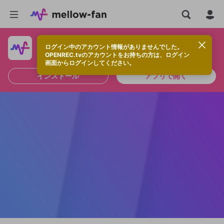
ログイン中のアカウント情報がありませんでした。
快適に視聴するなら、アプリをインストールしよう！
OPENREC.tvのアカウントをお持ちの方は、ログイン
画面からログインしてください。
インストール
アプリで開く