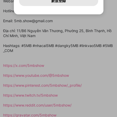
どうかをスタッフが確認します。
この機能をむやみに使
新規登録
Website:
https://5mb.show/
確認しました
問い合わせにはお答えすることができません。Discordの仕
アカウントをお持ちですか？
アカウントを作成する
登録が必要です。
用することは、利用規約違反になります。
様変更により、限定コミュニティ特典の提供が終了する可能
入力
なりすまし行為
Appleでサインアップ
Appleでサインイン
動画のプレイリストを一つ選択すると、そのプレイ
ご登録いただいた情報は公開されません。
性がありますが、その際の補償は一切行いません。外部サー
Hotline: 0552336555
リストの動画をマイページの上部にリストで表示す
ビスとのID連携に関する同意事項に同意の上、参加をお願い
閉じる
ることができます。
出会いを誘導する行為
ファンレターを作成
します。
送信
mellow-fanの
mellow-fanの
利用規約
利用規約
・
・
プライバシーポリシー
プライバシーポリシー
・
・
外部
外部
Email: 5mb.show@gmail.com
登録
外部サービスとのID連携に関する同意事項
サービスとのID連携に関する同意事項
サービスとのID連携に関する同意事項
に同意頂いた上
に同意頂いた上
閉じる
ねずみ講やマルチ商法
動画プレイリストを選択
アカウント作成
で、次にお進みください
で、次にお進みください
Địa chỉ: 11/B6 Nguyễn Văn Thương, Phường 25, Bình Thạnh, Hồ
誤解を招く配信設定
Chí Minh, Việt Nam
あとで登録
Discordとは？
Discordに参加する
mellow-fanからのお得な情報をメールで受
ゲームの録画禁止区域の配信
Hashtags: #5MB #nhacai5MB #dangky5MB #linkvao5MB #5MB
け取る
_COM
改造版・海賊版ソフトの配信
政治的・宗教的・人種的な内容
https://x.com/5mbshow
その他の問題
https://www.youtube.com/@5mbshow
https://www.pinterest.com/5mbshow/_profile/
https://www.twitch.tv/5mbshow
https://www.reddit.com/user/5mbshow/
https://gravatar.com/5mbshow