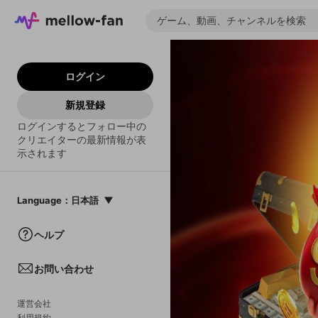
ログイン
新規登録
ログインするとフォロー中の
クリエイターの最新情報が表
示されます
Language
：
日本語
日本語
ヘルプ
English
お問い合わせ
中文(簡体)
한국어
運営会社
利用規約