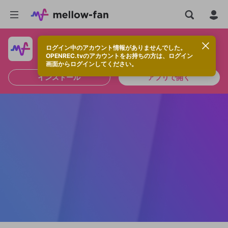
ログイン中のアカウント情報がありませんでした。
快適に視聴するなら、アプリをインストールしよう！
OPENREC.tvのアカウントをお持ちの方は、ログイン
画面からログインしてください。
インストール
アプリで開く
新規登録
OPENREC.tv アカウントは mellow-fan
OPENREC.tvアカウントはmellow-fanア