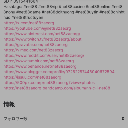
SĐT: 0915441664
送信
mellow-fanの
mellow-fanの
利用規約
利用規約
・
・
プライバシーポリシー
プライバシーポリシー
・
・
外部
外部
登録
Hashtags: #net88 #net88vip #net88casino #net88online #net8
外部サービスとのID連携に関する同意事項
サービスとのID連携に関する同意事項
サービスとのID連携に関する同意事項
に同意頂いた上
に同意頂いた上
閉じる
ねずみ講やマルチ商法
動画プレイリストを選択
アカウント作成
8nohu #net88game #net88doithuong #net88uytin #net88chinht
で、次にお進みください
で、次にお進みください
huc #net88tructuyen
誤解を招く配信設定
あとで登録
Discordとは？
Discordに参加する
https://x.com/net88zaeorg
mellow-fanからのお得な情報をメールで受
https://youtube.com/@net88zaeorg
ゲームの録画禁止区域の配信
け取る
https://www.pinterest.com/net88zaeorg/
https://www.twitch.tv/net88zaeorg/about
改造版・海賊版ソフトの配信
https://gravatar.com/net88zaeorg
https://vimeo.com/net88zaeorg
政治的・宗教的・人種的な内容
https://www.reddit.com/user/net88zaeorg/
その他の問題
https://www.tumblr.com/net88zaeorg
https://www.behance.net/net88zaeorg
https://www.blogger.com/profile/07252287446040672594
https://issuu.com/net88zaeorg
https://500px.com/p/net88zaeorg?view=photos
https://net88zaeorg.bandcamp.com/album/nh-c-i-net88
情報
フォロワー数
0