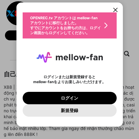
すでにアカウントをお持ちの方は、ログイ
こちらからOPENREC.tvでログイン中のア
X88
動画プレイリストを選択
ン画面からログインしてください。
カウント情報を引き継ぐことができます。
生年月
固定動画に設定
不適切なユーザーとして報告しま
ファンレター
OPENREC.tv アカウントは mellow-fan
サブスクシェア
@
新規登録
ログイン
すか？
年
月
アカウントに移行しました。
マイページに表示されている動画 (ライブ配信、配
認証コードの入力
すでにアカウントをお持ちの方は、ログイ
生年月は登録後に変更できません。
信予定、アーカイブ、アップロード動画) をページ
選択できるプレイリストがありません。
応援している配信者にファンレターを送ることがで
ン画面からログインしてください。
ご確認ください
のトップに1つ固定できます。動画タイトル横のメ
ログイン
フォロー
プレイリストは動画の再生画面で作成で
きます。好きなデザインを選んでメッセージを書い
ニューより設定することができます。
メールアドレスで新規登録
メールアドレスでログイン
問題を選択してください
この限定コミュニティは、Discordで提供されてい
性別
きます。
たり、エールアイテムでデコレーションして、配信
メールアドレスにメールを送信しました。30分以内
パスワード再設定
ます。
者に届けましょう！
にメール記載の6桁の認証コードを入力してくださ
入力していただいたメールアドレ
男性
女性
その他
利用規約とプライバシーポリシーが更新されま
問題を選択してください
詳しくはこちら
ホーム
動画
キャプチャ
プレイリスト
※ファンレター機能は有料サービスです。
い。
または
または
ポイントが不足しています
した。 サービスを利用するには変更後の内容を
Discordアカウントをお持ちでない方
スに、パスワード再設定用URLを
セッションの有効期限が切れたた
登録したメールアドレスを入力し、送信してくださ
わいせつな表現
ブロックリストに追加しますか？
この動画の公開は終了しました
お住まいの地域
ご確認いただき、同意していただく必要があり
認証コード
い。
記載されたメールを送信しました
め、ログアウトしました
Discordとは？からDiscordにアクセス
X
X
ます。
mellowポイントの購入に進みますか？
他者を誹謗中傷する表現
自己紹介
のでご確認ください
0
6
ログインまたは新規登録すると
Discordアカウントを作成
mellow-fanをよりお楽しみいただけます。
キャンセル
OK
OK
0
500
著作権の侵害
Google
Google
利用規約
プレミアム会員に入会
を確認しました。
OK
X88 | X88 com | x88.vegas là nền tảng cá cược trực tuyến hoạt
いいえ
はい
mellow-fan のメールアドレス（mellow-fan.comド
この画面からDiscordに参加する
利用規約
および
プライバシーポリシー
に同意頂いた上で
ログイン
động trong lĩnh vực giải trí kỹ thuật số, chuyên cung cấp các dị
プライバシーポリシー
を確認しました。
メイン及びcs.openrec.co.jpドメイン）が受信拒否設
次にお進みください。
OK
プライバシーの侵害
ご登録いただいた情報はサービスの向上を目的
ログイン
ch vụ game và cá cược online hiện đại. Hệ sinh thái tại đây được
再設定する
動画プレイリストがありません
定に含まれていないかご確認ください。
Yahoo! JAPAN
Yahoo! JAPAN
Discordは第三者が提供するコミュニティーサービスで、
として使用いたします。
報告された問題については、利用規約に違反しているか
phát triển đa dạng với nhiều lựa chọn như cá cược thể thao, casi
動画プレイリストを選択
パスワードを忘れた方は
こちら
過激な暴力や自傷行為
mellow-fanとは関わりがありません。Discordに関してのお
一部サービスをご利用いただくには、生年月の
どうかをスタッフが確認します。
この機能をむやみに使
新規登録
no trực tuyến, nổ hũ, đá gà và bắn cá. Đơn vị này chú trọng triển
確認しました
問い合わせにはお答えすることができません。Discordの仕
アカウントをお持ちですか？
アカウントを作成する
登録が必要です。
用することは、利用規約違反になります。
様変更により、限定コミュニティ特典の提供が終了する可能
khai các chương trình ưu đãi thường xuyên, chính sách hoàn trả
入力
なりすまし行為
Appleでサインアップ
Appleでサインイン
動画のプレイリストを一つ選択すると、そのプレイ
ご登録いただいた情報は公開されません。
性がありますが、その際の補償は一切行いません。外部サー
minh bạch, hệ thống thanh toán tự động nhanh chóng cùng cơ c
リストの動画をマイページの上部にリストで表示す
ビスとのID連携に関する同意事項に同意の上、参加をお願い
閉じる
hế bảo mật nhiều lớp. Tham gia ngay để nhận thưởng chào mừn
ることができます。
出会いを誘導する行為
ファンレターを作成
します。
送信
mellow-fanの
mellow-fanの
利用規約
利用規約
・
・
プライバシーポリシー
プライバシーポリシー
・
・
外部
外部
g lên đến 888K !
登録
外部サービスとのID連携に関する同意事項
サービスとのID連携に関する同意事項
サービスとのID連携に関する同意事項
に同意頂いた上
に同意頂いた上