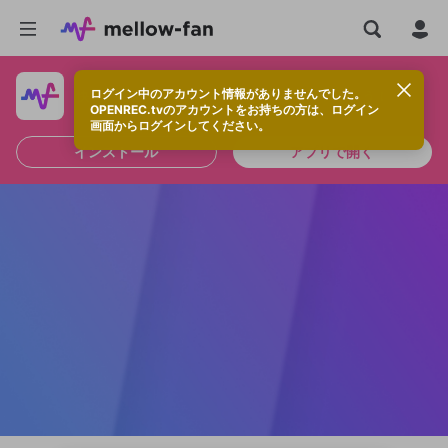
ログイン中のアカウント情報がありませんでした。
快適に視聴するなら、アプリをインストールしよう！
OPENREC.tvのアカウントをお持ちの方は、ログイン
画面からログインしてください。
インストール
アプリで開く
新規登録
OPENREC.tv アカウントは mellow-fan
OPENREC.tvアカウントはmellow-fanア
限定コミュニティ参加方法
パーソナルデータの登録
アカウントに移行しました。
カウントに統合しました。