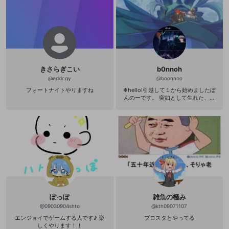
きさらぎこい
b0nnoh
@
eddcgy
@
boonnoo
フォートナイトやりますね
❄hello!引越して１から始めましたぼ
んのーです。 突如として生れた、只
のコミュ症レトロゲームライク厨垂
流レベアゲ中 https://www.mirrativ.
com/user/104181067 ※諸事情でSNS
連携は控えてます。 ◎プレイ中=*原
神 *Fortnite 音楽も配信予定で
す！
ぽっぽ
雑魚の極み
@
09030904shto
@
kth09071107
エンジョイでゲームする人です♪ 楽
ブロスタとやってる
しくやります！！