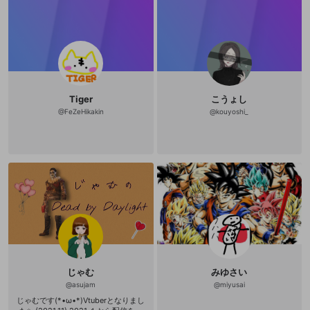
Tiger
こうょし
@
FeZeHikakin
@
kouyoshi_
じゃむ
みゆさい
@
asujam
@
miyusai
じゃむです(*•ω•*)Vtuberとなりまし