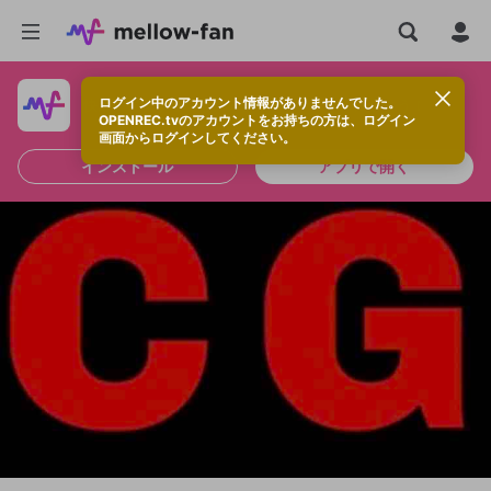
ログイン中のアカウント情報がありませんでした。
快適に視聴するなら、アプリをインストールしよう！
OPENREC.tvのアカウントをお持ちの方は、ログイン
画面からログインしてください。
インストール
アプリで開く