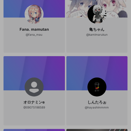
Fana. mamutan
亀ちゃん
@
fana_mau
@
kamimarukun
オロナミンe
しんたろぉ
@
09075198589
@
hayashimmmm