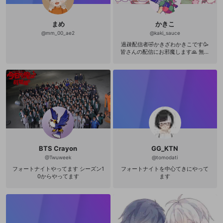
その他の問題
まめ
かきこ
@
mm_00_ae2
@
kaki_sauce
過疎配信者🤣かきざわかきこです🥳
皆さんの配信にお邪魔します🙏 無言
フォロー失礼しますフォロバいただ
けると嬉しいです( ¨̮ )フォロワー100
0人いきたい OPENRECを盛り上げて
いきたいです✊ ※フォロー頂いた配信
者様のとこには出来るだけ顔出しま
す！ 相互フォローはおまかせします
こちらからはリムりません\(๑´ω`๑)/
下手の横好き色々ゲームします かき
この沼プレイが観れるのはここだ
け！ コメントいただけると泣きます
漏らしますじょばー！ 挨拶アドバイ
ス罵詈雑言誹謗中傷ドンと来いです
BTS Crayon
GG_KTN
宜しくお願いします 参加希望はこち
ら↓ switchﾌﾚｺ0278-6191-2234 AP
@
Twuweek
@
tomodati
EX ID kakiko_kakizawa
フォートナイトやってます シーズン1
フォートナイトを中心てきにやって
0からやってます
ます