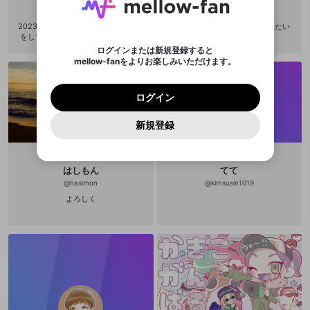
い。
または
または
ポイントが不足しています
した。 サービスを利用するには変更後の内容を
Discordアカウントをお持ちでない方
スに、パスワード再設定用URLを
セッションの有効期限が切れたた
@
01Tomato25
@
ichihinapapa
登録したメールアドレスを入力し、送信してくださ
わいせつな表現
ブロックリストに追加しますか？
この動画の公開は終了しました
お住まいの地域
ご確認いただき、同意していただく必要があり
認証コード
い。
2023年は視聴者、主共に楽しく配信
妻と息子と娘で楽しくゲームしたい
記載されたメールを送信しました
め、ログアウトしました
Discordとは？からDiscordにアクセス
X
X
をしていく事を考えながら頑張って
ます。
mellowポイントの購入に進みますか？
他者を誹謗中傷する表現
いきたいし、2月の目標2800を目指
のでご確認ください
0
6
ログインまたは新規登録すると
Discordアカウントを作成
して頑張ります。 荒らしは雰囲気が
mellow-fanをよりお楽しみいただけます。
キャンセル
OK
OK
0
500
著作権の侵害
悪くなると思うのですみませんがブ
Google
Google
利用規約
プレミアム会員に入会
を確認しました。
OK
いいえ
はい
mellow-fan のメールアドレス（mellow-fan.comド
この画面からDiscordに参加する
ロック対象になります！！ 「毎月プ
利用規約
および
プライバシーポリシー
に同意頂いた上で
ログイン
プライバシーポリシー
を確認しました。
ロフ変更いたします
メイン及びcs.openrec.co.jpドメイン）が受信拒否設
次にお進みください。
OK
プライバシーの侵害
ご登録いただいた情報はサービスの向上を目的
ログイン
再設定する
動画プレイリストがありません
定に含まれていないかご確認ください。
Yahoo! JAPAN
Yahoo! JAPAN
Discordは第三者が提供するコミュニティーサービスで、
として使用いたします。
報告された問題については、利用規約に違反しているか
動画プレイリストを選択
パスワードを忘れた方は
こちら
過激な暴力や自傷行為
mellow-fanとは関わりがありません。Discordに関してのお
一部サービスをご利用いただくには、生年月の
どうかをスタッフが確認します。
この機能をむやみに使
新規登録
確認しました
問い合わせにはお答えすることができません。Discordの仕
アカウントをお持ちですか？
アカウントを作成する
登録が必要です。
用することは、利用規約違反になります。
様変更により、限定コミュニティ特典の提供が終了する可能
入力
なりすまし行為
Appleでサインアップ
Appleでサインイン
動画のプレイリストを一つ選択すると、そのプレイ
ご登録いただいた情報は公開されません。
性がありますが、その際の補償は一切行いません。外部サー
リストの動画をマイページの上部にリストで表示す
ビスとのID連携に関する同意事項に同意の上、参加をお願い
閉じる
ることができます。
出会いを誘導する行為
ファンレターを作成
します。
はしもん
てて
送信
mellow-fanの
mellow-fanの
利用規約
利用規約
・
・
プライバシーポリシー
プライバシーポリシー
・
・
外部
外部
@
hasimon
@
kimsusin1019
登録
外部サービスとのID連携に関する同意事項
サービスとのID連携に関する同意事項
サービスとのID連携に関する同意事項
に同意頂いた上
に同意頂いた上
閉じる
ねずみ講やマルチ商法
動画プレイリストを選択
アカウント作成
よろしく
で、次にお進みください
で、次にお進みください
誤解を招く配信設定
あとで登録
Discordとは？
Discordに参加する
mellow-fanからのお得な情報をメールで受
ゲームの録画禁止区域の配信
け取る
改造版・海賊版ソフトの配信
政治的・宗教的・人種的な内容