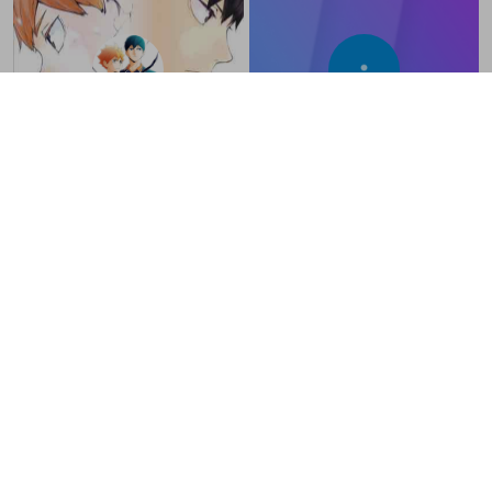
ぱんだ🐼🐾
小嶋日向
@
marukonanoda
@
hyuga1456
こんにちは
Halu
とんとんふあふあ
@
dalumanekko
@
dkltoa