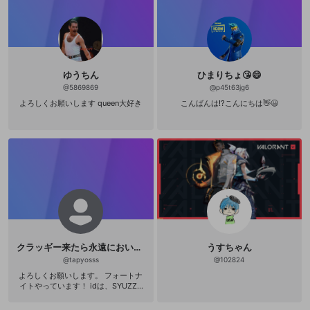
ゆうちん
ひまりちょ😘😄
@
5869869
@
p45t63jg6
よろしくお願いします queen大好き
こんばんは⁉️こんにちは👋😃
クラッギー来たら永遠においかけるはくまい
うすちゃん
@
tapyosss
@
102824
よろしくお願いします。 フォートナ
イトやっています！ idは、SYUZZE
です