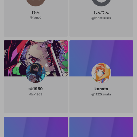
ひろ
しんてん
@
08822
@
kenseikkkkk
sk1959
kanata
@
sk1959
@
1122kanata