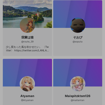
我輩は猫
そおぴ
@
route_39
@
soputa
少し変わった風を吹かせたい。 〈Tw
itter〉 https://twitter.com/LANLAN
FLAN フォローしてくださると喜び庭
を駆け回ります🙌
Atyaman
Maispitzktsm126
@
Atyaman
@
maitantan