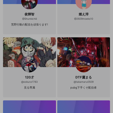
俊輝智
燃え滓
@
Shunkichiii
@
2929moeks10
荒野行動の配信を頑張ります!
120才
DTF鷹まる
@
ookura1783
@
takamaru0509
見る専属
pubg下手くそ配信者