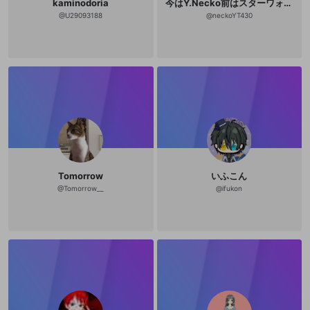
kaminodoria
今はY.Necko前はスターワォーズ 笑
@
U29093188
@
neckoYT430
Tomorrow
いふこん
@
Tomorrow__
@
ifukon