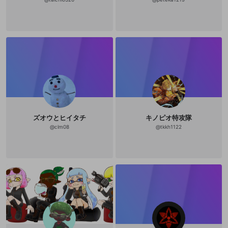
ズオウとヒイタチ
キノピオ特攻隊
@
clm08
@
tkkh1122