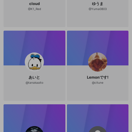
cloud
ゆうま
@
K1_Red
@
Yuma0803
あいと
Lemonです!
@
tanakaaito
@
citune