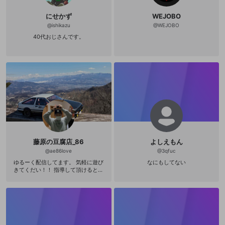
にせかず
WEJOBO
@
ishikazu
@
WEJOBO
40代おじさんです。
藤原の豆腐店_86
よしえもん
@
ae86love
@
3qfuc
ゆるーく配信してます。 気軽に遊び
なにもしてない
きてくだい！！ 指導して頂けると主
は泣きながら喜びます