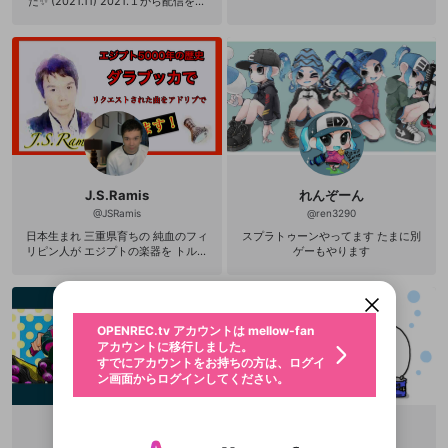
た✨ (2021.11) 2021.１から配信を始
めて2年が経ちました 沢山の方が遊
びに来てくださったおかげです あり
がとうございます(⁄ ⁄•⁄ω⁄•⁄ ⁄)⁄ 良かっ
たらまた遊びに来てください＊ 主に
‪Dead by Daylight‬、スプラトゥーン
3、ﾌｫｰﾙｶﾞｲｽﾞなど配信 ‪DBDは Swi
tch → PC (2021.11~) Vtuberのキャ
ラを作って頂きました ハムスターの
下僕さん🐹
J.S.Ramis
れんぞーん
@
JSRamis
@
ren3290
新規登録
日本生まれ 三重県育ちの 純血のフィ
スプラトゥーンやってます たまに別
OPENREC.tv アカウントは mellow-fan
OPENREC.tvアカウントはmellow-fanア
限定コミュニティ参加方法
パーソナルデータの登録
リピン人が エジプトの楽器を トルコ
ゲーもやります
アカウントに移行しました。
カウントに統合しました。
の奏法で 今どきの曲にのせて演奏す
すでにアカウントをお持ちの方は、ログイ
こちらからOPENREC.tvでログイン中のア
るスタイルのダラブッカ奏者
動画プレイリストを選択
ン画面からログインしてください。
カウント情報を引き継ぐことができます。
生年月
固定動画に設定
不適切なユーザーとして報告しま
ファンレター
OPENREC.tv アカウントは mellow-fan
サブスクシェア
@
新規登録
ログイン
すか？
年
月
アカウントに移行しました。
マイページに表示されている動画 (ライブ配信、配
認証コードの入力
すでにアカウントをお持ちの方は、ログイ
生年月は登録後に変更できません。
信予定、アーカイブ、アップロード動画) をページ
選択できるプレイリストがありません。
応援している配信者にファンレターを送ることがで
ン画面からログインしてください。
ご確認ください
のトップに1つ固定できます。動画タイトル横のメ
ログイン
プレイリストは動画の再生画面で作成で
きます。好きなデザインを選んでメッセージを書い
ニューより設定することができます。
メールアドレスで新規登録
メールアドレスでログイン
問題を選択してください
この限定コミュニティは、Discordで提供されてい
性別
きます。
たり、エールアイテムでデコレーションして、配信
メールアドレスにメールを送信しました。30分以内
パスワード再設定
ます。
者に届けましょう！
にメール記載の6桁の認証コードを入力してくださ
入力していただいたメールアドレ
男性
女性
その他
利用規約とプライバシーポリシーが更新されま
問題を選択してください
詳しくはこちら
ACトマト
ちゃんぱぱ
※ファンレター機能は有料サービスです。