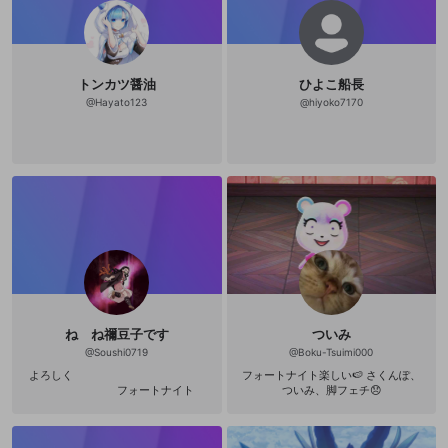
トンカツ醤油
ひよこ船長
@
Hayato123
@
hiyoko7170
ね ね禰󠄀豆子です
ついみ
@
Soushi0719
@
Boku-Tsuimi000
よろしく
フォートナイト楽しい🍉 さくんぽ、
フォートナイト
ついみ、脚フェチ😞