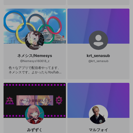
ネメシス/Nemesys
krt_senasub
@
Nemesys160618_z
@
krt_senasub
色々なアプリで配信者やってます、
ネメシスです。よかったらYouTube
見て欲しいです！ YouTube https://w
ww.youtube.com/channel/UCsVdx2
dDvIQ0oxaCi-l9kAw
みずずく
マルフォイ