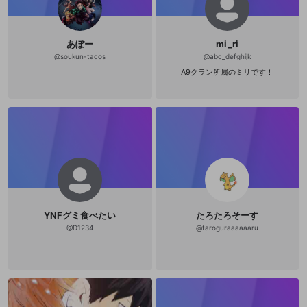
あぽー
mi_ri
@
soukun-tacos
@
abc_defghijk
A9クラン所属のミリです！
YNFグミ食べたい
たろたろそーす
@
D1234
@
taroguraaaaaaru