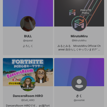
BULL
MirutoMiru
@
squeal
@
MirutoMiru
よろしく
みるとみる MirutoMiru Official Ch
annel 自分らしくやっています(*´ω
｀*) Twitter : @miruto_miru_ Twitch
: https://www.twitch.tv/mirutomiru
YouTube : https://www.youtube.co
m/channel/UCqwxgXGFQYEDzLA4
aVGN9Sw
DancersRoom HIRO
さく
@
DsR_HIRO
@
oreshiki
DancersRoom HIROです。 pc版Fort