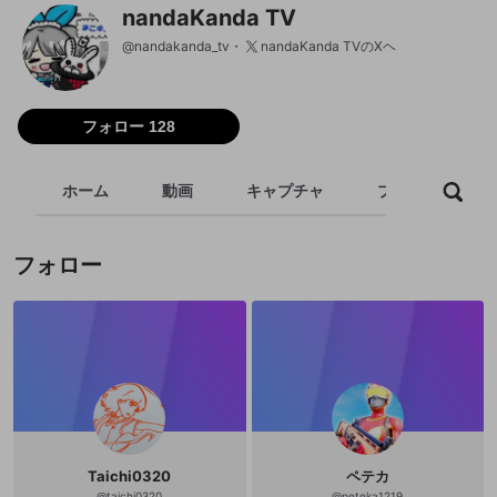
nandaKanda TV
@
nandakanda_tv
nandaKanda TVのXヘ
フォロー 128
ホーム
動画
キャプチャ
プレイリスト
フォロー
Taichi0320
ペテカ
@
taichi0320
@
peteka1219