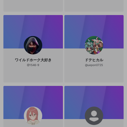
ワイルドホーク大好き
ドテヒカル
@
1546-9
@
uepon0725