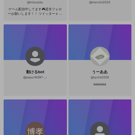
@
mizuzuku
@
marufoi2525
ゲーム配信中してます🎮是非フォロ
ーお願いします！！ ツイッター↓ み
ずずく (@mizuzuku1) https://twitte
r.com/mizuzuku1 Youtubeチャンネ
ル↓ https://www.youtube.com/cha
nnel/UCSHZyJj3IcaW1dy5H46lY8A
Amazonほしいものリスト https://w
ww.amazon.jp/hz/wishlist/ls/1P9O
M2GILOEDI?ref_=wl_share 何かあり
ましたらツイッターのDMまでお願い
しますm(_ _)m
動けるbot
うーああ
@
papuriiiii397-_-
@
syota0209
aaaaaaa