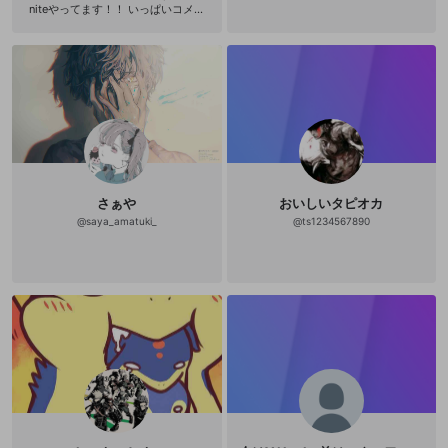
niteやってます！！ いっぱいコメン
トお待ちしています。 下記にYoutub
eチャンネルのURLを記載してますの
で、是非チャンネル登録、高評価、
ベルマークお願いします。 ✨✨✨✨✨
✨✨✨✨✨ Youtubeチャンネル http
s://youtu.be/ZUj8nxBqU24 ✨✨✨✨
✨✨✨✨✨✨ 登録、高評価お願いしま
す^_^ ーーーフレンドの注意ーーー 配
信以外での招待は、動画の撮影をし
ている場合があるので、基本的には
送らないようにお願いします。
さぁや
おいしいタピオカ
@
saya_amatuki_
@
ts1234567890