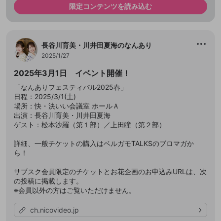
限定コンテンツを読み込む
長谷川育美・川井田夏海のなんあり
2025/1/27
2025年3月1日 イベント開催！
「なんありフェスティバル2025春」
日程：2025/3/1(土)
場所：快・決いい会議室 ホールＡ
出演：長谷川育美・川井田夏海
ゲスト：松本沙羅（第１部）／上田瞳（第２部）
詳細、一般チケットの購入はベルガモTALKSのブロマガか
ら！
サブスク会員限定のチケットとお花企画のお申込みURLは、次
の投稿に掲載します。
※会員以外の方はご覧いただけません。
ch.nicovideo.jp