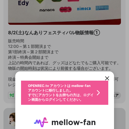
8/2(土)なんありフェスティバル物販情報①
販売時間
12:00～第１部開演まで
第1部終演～第２部開演まで
新規登録
投稿を作成
終演～特典会開始まで
OPENREC.tv アカウントは mellow-fan
OPENREC.tvアカウントはmellow-fanア
限定コミュニティ参加方法
パーソナルデータの登録
上記の時間内であれば、グッズはどなたでもご購入可能です。
アカウントに移行しました。
カウントに統合しました。
物販の開始時刻は状況により前後する場合がございます。
すでにアカウントをお持ちの方は、ログイ
こちらからOPENREC.tvでログイン中のア
全体公開
動画プレイリストを選択
ン画面からログインしてください。
カウント情報を引き継ぐことができます。
生年月
現金、クレジットカード、電子マネー、QRコード決済使用可
固定動画に設定
不適切なユーザーとして報告しま
全体公開
ファンレター
レジ袋はございませんので、必要な方はご持参ください。
0
50
OPENREC.tv アカウントは mellow-fan
サブスクシェア
@
新規登録
ログイン
すか？
年
月
アカウントに移行しました。
プラン1「なんありプラン」以上
マイページに表示されている動画 (ライブ配信、配
認証コードの入力
1
すでにアカウントをお持ちの方は、ログイ
シェア
生年月は登録後に変更できません。
信予定、アーカイブ、アップロード動画) をページ
選択できるプレイリストがありません。
応援している配信者にファンレターを送ることがで
ン画面からログインしてください。
ご確認ください
のトップに1つ固定できます。動画タイトル横のメ
ログイン
プレイリストは動画の再生画面で作成で
きます。好きなデザインを選んでメッセージを書い
ニューより設定することができます。
メールアドレスで新規登録
メールアドレスでログイン
問題を選択してください
この限定コミュニティは、Discordで提供されてい
性別
きます。
たり、エールアイテムでデコレーションして、配信
メールアドレスにメールを送信しました。30分以内
パスワード再設定
ます。
者に届けましょう！
にメール記載の6桁の認証コードを入力してくださ
サブスクに入会するとこのコンテ
入力していただいたメールアドレ
男性
女性
その他
利用規約とプライバシーポリシーが更新されま
問題を選択してください
長谷川育美・川井田夏海のなんあり
詳しくはこちら
この投稿を固定しますか？
※ファンレター機能は有料サービスです。
い。
または
または
ポイントが不足しています
投稿を削除しますか？
0
250
した。 サービスを利用するには変更後の内容を
2025/6/23
Discordアカウントをお持ちでない方
ンツを表示することができます。
スに、パスワード再設定用URLを
セッションの有効期限が切れたた
登録したメールアドレスを入力し、送信してくださ
わいせつな表現
ブロックリストに追加しますか？
この動画の公開は終了しました
お住まいの地域