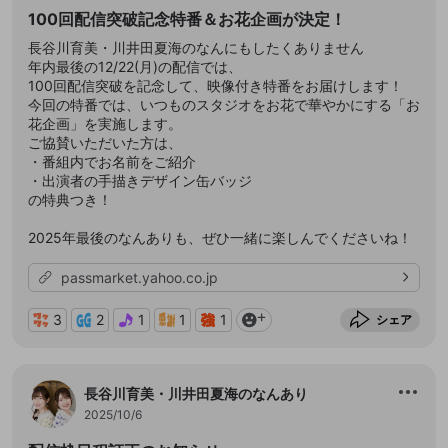
100回配信突破記念特番＆お花企画が決定！
長谷川育美・川井田夏海のなんにもしたくありません
年内最後の12/22(月)の配信では、
100回配信突破を記念して、映像付き特番をお届けします！
今回の特番では、いつものスタジオをお花で華やかにする「お
花企画」を実施します。
ご協賛いただいた方は、
・番組内でお名前をご紹介
・出演者の手描きデザイン缶バッジ
の特典つき！
2025年最後のなんありも、ぜひ一緒に楽しんでくださいね！
passmarket.yahoo.co.jp
3
2
1
1
1
シェア
長谷川育美・川井田夏海のなんあり
2025/10/6