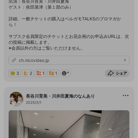
出演：長谷川育美・川井田夏海
ゲスト：依田菜津（第１部のみ）
詳細、一般チケットの購入はベルガモTALKSのブロマガか
ら！
サブスク会員限定のチケットとお花企画のお申込みURLは、次
の投稿に掲載します。
※会員以外の方はご覧いただけません。
ch.nicovideo.jp
3
2
1
1
シェア
長谷川育美・川井田夏海のなんあり
2025/3/1