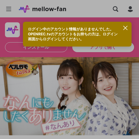
ログイン中のアカウント情報がありませんでした。
快適に視聴するなら、アプリをインストールしよう！
OPENREC.tvのアカウントをお持ちの方は、ログイン
画面からログインしてください。
インストール
アプリで開く