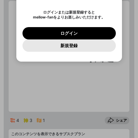
ご確認いただき、同意していただく必要があり
認証コード
い。
サブスク情報ページに進みます
記載されたメールを送信しました
め、ログアウトしました
今固定している投稿は解除され、この投稿を固定し
Discordとは？からDiscordにアクセス
X
X
ます。
投稿を削除すると、元に戻すことはできません。
mellowポイントの購入に進みますか？
他者を誹謗中傷する表現
ます。
か？
のでご確認ください
0
6
ログインまたは新規登録すると
Discordアカウントを作成
mellow-fanをよりお楽しみいただけます。
キャンセル
OK
OK
0
500
著作権の侵害
Google
Google
利用規約
プレミアム会員に入会
を確認しました。
OK
キャンセル
いいえ
削除
はい
mellow-fan のメールアドレス（mellow-fan.comド
この画面からDiscordに参加する
利用規約
および
プライバシーポリシー
に同意頂いた上で
キャンセル
固定
ログイン
プライバシーポリシー
を確認しました。
メイン及びcs.openrec.co.jpドメイン）が受信拒否設
次にお進みください。
キャンセル
OK
はい
プライバシーの侵害
ご登録いただいた情報はサービスの向上を目的
ログイン
再設定する
動画プレイリストがありません
定に含まれていないかご確認ください。
Yahoo! JAPAN
Yahoo! JAPAN
Discordは第三者が提供するコミュニティーサービスで、
投稿の公開日時を指定
として使用いたします。
報告された問題については、利用規約に違反しているか
動画プレイリストを選択
パスワードを忘れた方は
こちら
過激な暴力や自傷行為
mellow-fanとは関わりがありません。Discordに関してのお
一部サービスをご利用いただくには、生年月の
どうかをスタッフが確認します。
この機能をむやみに使
新規登録
確認しました
投稿を公開する日時を設定するこ
問い合わせにはお答えすることができません。Discordの仕
アカウントをお持ちですか？
アカウントを作成する
登録が必要です。
とができます。
用することは、利用規約違反になります。
メンバー限定
様変更により、限定コミュニティ特典の提供が終了する可能
入力
なりすまし行為
Appleでサインアップ
Appleでサインイン
動画のプレイリストを一つ選択すると、そのプレイ
ご登録いただいた情報は公開されません。
性がありますが、その際の補償は一切行いません。外部サー
リストの動画をマイページの上部にリストで表示す
ビスとのID連携に関する同意事項に同意の上、参加をお願い
閉じる
ることができます。
出会いを誘導する行為
ファンレターを作成
します。
送信
mellow-fanの
mellow-fanの
利用規約
利用規約
・
・
プライバシーポリシー
プライバシーポリシー
・
・
外部
外部
公開時にフォロワーへプッシュ通知
登録
外部サービスとのID連携に関する同意事項
サービスとのID連携に関する同意事項
サービスとのID連携に関する同意事項
に同意頂いた上
に同意頂いた上
閉じる
ねずみ講やマルチ商法
動画プレイリストを選択
アカウント作成
を送る (1日3回まで)
で、次にお進みください
で、次にお進みください
誤解を招く配信設定
あとで登録
Discordとは？
Discordに参加する
mellow-fanからのお得な情報をメールで受
キャンセル
投稿
ゲームの録画禁止区域の配信
け取る
改造版・海賊版ソフトの配信
政治的・宗教的・人種的な内容
4
3
1
シェア
その他の問題
このコンテンツを表示できるサブスクプラン