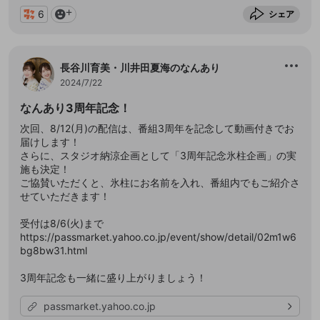
6
シェア
長谷川育美・川井田夏海のなんあり
2024/7/22
なんあり3周年記念！
次回、8/12(月)の配信は、番組3周年を記念して動画付きでお
届けします！
さらに、スタジオ納涼企画として「3周年記念氷柱企画」の実
施も決定！
ご協賛いただくと、氷柱にお名前を入れ、番組内でもご紹介さ
せていただきます！
受付は8/6(火)まで
https://passmarket.yahoo.co.jp/event/show/detail/02m1w6
bg8bw31.html
3周年記念も一緒に盛り上がりましょう！
passmarket.yahoo.co.jp