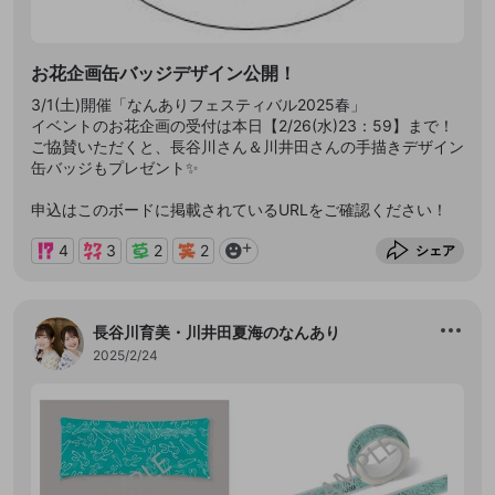
お花企画缶バッジデザイン公開！
3/1(土)開催「なんありフェスティバル2025春」
イベントのお花企画の受付は本日【2/26(水)23：59】まで！
ご協賛いただくと、長谷川さん＆川井田さんの手描きデザイン
缶バッジもプレゼント✨
申込はこのボードに掲載されているURLをご確認ください！
4
3
2
2
シェア
長谷川育美・川井田夏海のなんあり
2025/2/24