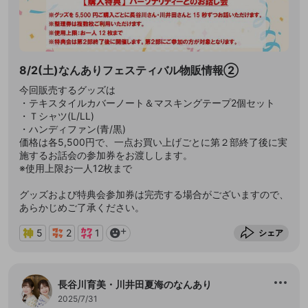
8/2(土)なんありフェスティバル物販情報②
今回販売するグッズは
・テキスタイルカバーノート＆マスキングテープ2個セット
・Ｔシャツ(L/LL)
・ハンディファン(青/黒)
価格は各5,500円で、一点お買い上げごとに第２部終了後に実
施するお話会の参加券をお渡しします。
※使用上限お一人12枚まで
グッズおよび特典会参加券は完売する場合がございますので、
あらかじめご了承ください。
5
2
1
シェア
長谷川育美・川井田夏海のなんあり
2025/7/31