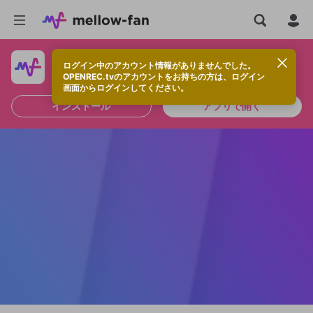
ログイン中のアカウント情報がありませんでした。
快適に視聴するなら、アプリをインストールしよう！
OPENREC.tvのアカウントをお持ちの方は、ログイン
画面からログインしてください。
インストール
アプリで開く