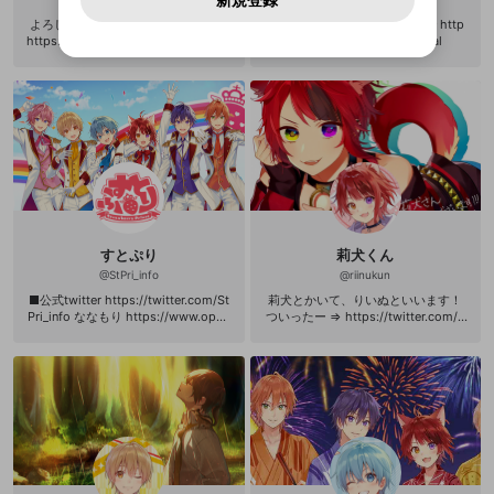
新規登録
確認しました
問い合わせにはお答えすることができません。Discordの仕
アカウントをお持ちですか？
アカウントを作成する
登録が必要です。
用することは、利用規約違反になります。
様変更により、限定コミュニティ特典の提供が終了する可能
入力
なりすまし行為
よろしくお願いします！ サブスク⇒
のんびり配信してくジェルやで http
Appleでサインアップ
Appleでサインイン
動画のプレイリストを一つ選択すると、そのプレイ
ご登録いただいた情報は公開されません。
性がありますが、その際の補償は一切行いません。外部サー
https://www.openrec.tv/subscriptio
s://twitter.com/Jel__official
リストの動画をマイページの上部にリストで表示す
ビスとのID連携に関する同意事項に同意の上、参加をお願い
閉じる
n/user/satoniya_
ることができます。
出会いを誘導する行為
ファンレターを作成
します。
送信
mellow-fanの
mellow-fanの
利用規約
利用規約
・
・
プライバシーポリシー
プライバシーポリシー
・
・
外部
外部
登録
外部サービスとのID連携に関する同意事項
サービスとのID連携に関する同意事項
サービスとのID連携に関する同意事項
に同意頂いた上
に同意頂いた上
閉じる
ねずみ講やマルチ商法
動画プレイリストを選択
アカウント作成
で、次にお進みください
で、次にお進みください
誤解を招く配信設定
あとで登録
Discordとは？
Discordに参加する
mellow-fanからのお得な情報をメールで受
ゲームの録画禁止区域の配信
け取る
改造版・海賊版ソフトの配信
すとぷり
莉犬くん
政治的・宗教的・人種的な内容
@
StPri_info
@
riinukun
■公式twitter https://twitter.com/St
莉犬とかいて、りいぬといいます！
その他の問題
Pri_info ななもり https://www.open
ついったー ⇒ https://twitter.com/ri
rec.tv/user/nanamori_ ころん http
nu_nico ニコニコ動画マイリスト ⇒
s://www.openrec.tv/user/colon56n
http://www.nicovideo.jp/mylist/53
るぅと https://www.openrec.tv/use
510918 ご依頼、その他何かありまし
r/root_nico 莉犬 https://www.openr
たらこちらまで ⇒ rinu.niconico@g
ec.tv/user/riinukun ジェル https://w
mail.com
ww.openrec.tv/user/jelvoice さとみ
https://www.openrec.tv/user/satoni
ya_