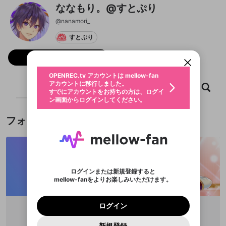
ななもり。@すとぷり
新規登録
@
nanamori_
OPENREC.tv アカウントは mellow-fan
OPENREC.tvアカウントはmellow-fanア
限定コミュニティ参加方法
パーソナルデータの登録
すとぷり
アカウントに移行しました。
カウントに統合しました。
すでにアカウントをお持ちの方は、ログイ
こちらからOPENREC.tvでログイン中のア
動画プレイリストを選択
ン画面からログインしてください。
カウント情報を引き継ぐことができます。
フォロー 163,235
生年月
固定動画に設定
不適切なユーザーとして報告しま
ファンレター
OPENREC.tv アカウントは mellow-fan
サブスクシェア
@
新規登録
ログイン
すか？
年
月
アカウントに移行しました。
マイページに表示されている動画 (ライブ配信、配
ホーム
動画
キャプチャ
プレイリスト
認証コードの入力
すでにアカウントをお持ちの方は、ログイ
生年月は登録後に変更できません。
信予定、アーカイブ、アップロード動画) をページ
選択できるプレイリストがありません。
応援している配信者にファンレターを送ることがで
ン画面からログインしてください。
ご確認ください
のトップに1つ固定できます。動画タイトル横のメ
ログイン
プレイリストは動画の再生画面で作成で
きます。好きなデザインを選んでメッセージを書い
ニューより設定することができます。
メールアドレスで新規登録
メールアドレスでログイン
問題を選択してください
この限定コミュニティは、Discordで提供されてい
性別
きます。
たり、エールアイテムでデコレーションして、配信
メールアドレスにメールを送信しました。30分以内
フォロー
パスワード再設定
ます。
者に届けましょう！
にメール記載の6桁の認証コードを入力してくださ
入力していただいたメールアドレ
男性
女性
その他
利用規約とプライバシーポリシーが更新されま
問題を選択してください
詳しくはこちら
※ファンレター機能は有料サービスです。
い。
または
または
ポイントが不足しています
した。 サービスを利用するには変更後の内容を
Discordアカウントをお持ちでない方
スに、パスワード再設定用URLを
セッションの有効期限が切れたた
登録したメールアドレスを入力し、送信してくださ
わいせつな表現
ブロックリストに追加しますか？
この動画の公開は終了しました
お住まいの地域
ご確認いただき、同意していただく必要があり
認証コード
い。
記載されたメールを送信しました
め、ログアウトしました
Discordとは？からDiscordにアクセス
X
X
ます。
mellowポイントの購入に進みますか？
他者を誹謗中傷する表現
のでご確認ください
0
6
ログインまたは新規登録すると
Discordアカウントを作成
mellow-fanをよりお楽しみいただけます。
キャンセル
OK
OK
0
500
著作権の侵害
Google
Google
利用規約
プレミアム会員に入会
を確認しました。
OK
いいえ
はい
mellow-fan のメールアドレス（mellow-fan.comド
この画面からDiscordに参加する
利用規約
および
プライバシーポリシー
に同意頂いた上で
ログイン
プライバシーポリシー
を確認しました。
メイン及びcs.openrec.co.jpドメイン）が受信拒否設
次にお進みください。
OK
プライバシーの侵害
ご登録いただいた情報はサービスの向上を目的
ログイン
再設定する
動画プレイリストがありません
定に含まれていないかご確認ください。
Yahoo! JAPAN
Yahoo! JAPAN
Discordは第三者が提供するコミュニティーサービスで、
として使用いたします。
報告された問題については、利用規約に違反しているか
さとみ
ジェル
動画プレイリストを選択
パスワードを忘れた方は
こちら
過激な暴力や自傷行為
mellow-fanとは関わりがありません。Discordに関してのお
一部サービスをご利用いただくには、生年月の
どうかをスタッフが確認します。
この機能をむやみに使
@
satoniya_
@
jelvoice