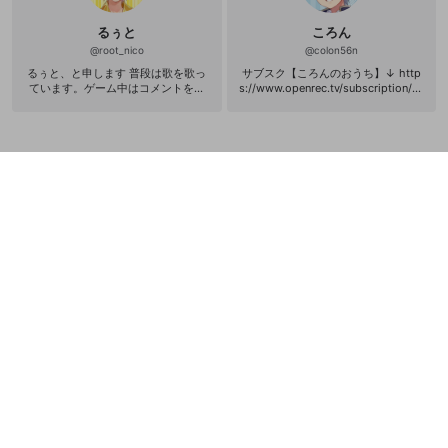
るぅと
ころん
@
root_nico
@
colon56n
るぅと、と申します 普段は歌を歌っ
サブスク【ころんのおうち】↓ http
ています。ゲーム中はコメントをあ
s://www.openrec.tv/subscription/us
まり読めないのでよろしくお願いし
er/colon56n おもしろいです。フォ
ます。 Twitter⇒https://twitter.com/
ローください。 枠に沿ったコメント
root_nico youtube⇒https://www.y
よろしくお願いします。 ツイッター
outube.com/channel/UC26AciTXUL
⇒（https://twitter.com/Colon56
vcABdrWbaeL8Q 歌ってみた⇒htt
N） サブ⇒(https://twitter.com/colo
p://www.nicovideo.jp/mylist/49717
n56sab)
635