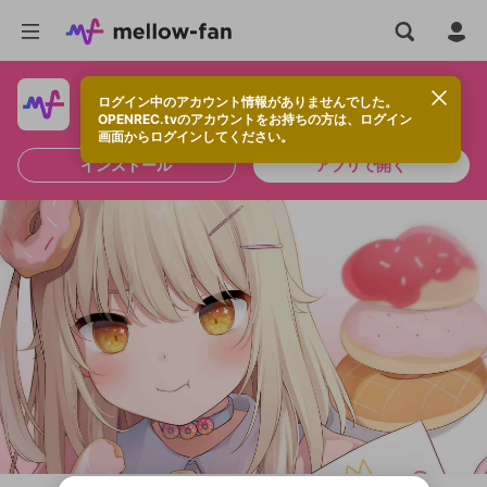
ログイン中のアカウント情報がありませんでした。
快適に視聴するなら、アプリをインストールしよう！
OPENREC.tvのアカウントをお持ちの方は、ログイン
画面からログインしてください。
インストール
アプリで開く
新規登録
投稿を作成
OPENREC.tv アカウントは mellow-fan
OPENREC.tvアカウントはmellow-fanア
限定コミュニティ参加方法
パーソナルデータの登録
アカウントに移行しました。
カウントに統合しました。
すでにアカウントをお持ちの方は、ログイ
こちらからOPENREC.tvでログイン中のア
全体公開
ン画面からログインしてください。
カウント情報を引き継ぐことができます。