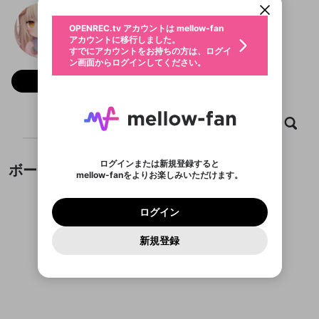
動画プレイリストを選択
生年月
ごきげんななめちゃん
固定動画に設定
不適切なユーザーとして報告しま
全体公開
ファンレター
0
50
OPENREC.tv アカウントは mellow-fan
サブスクシェア
@
nanamechannel
ごきげんななめちゃんのXヘ
@
新規登録
ログイン
すか？
年
月
アカウントに移行しました。
マイページに表示されている動画 (ライブ配信、配
認証コードの入力
すでにアカウントをお持ちの方は、ログイ
生年月は登録後に変更できません。
信予定、アーカイブ、アップロード動画) をページ
選択できるプレイリストがありません。
応援している配信者にファンレターを送ることがで
ン画面からログインしてください。
ご確認ください
のトップに1つ固定できます。動画タイトル横のメ
ログイン
プレイリストは動画の再生画面で作成で
きます。好きなデザインを選んでメッセージを書い
ニューより設定することができます。
メールアドレスで新規登録
メールアドレスでログイン
問題を選択してください
フォロー 1,435
この限定コミュニティは、Discordで提供されてい
性別
きます。
たり、エールアイテムでデコレーションして、配信
メールアドレスにメールを送信しました。30分以内
パスワード再設定
ます。
者に届けましょう！
にメール記載の6桁の認証コードを入力してくださ
サブスクに入会するとこのコンテ
入力していただいたメールアドレ
男性
女性
その他
利用規約とプライバシーポリシーが更新されま
問題を選択してください
詳しくはこちら
この投稿を固定しますか？
※ファンレター機能は有料サービスです。
い。
または
または
ポイントが不足しています
投稿を削除しますか？
0
250
した。 サービスを利用するには変更後の内容を
Discordアカウントをお持ちでない方
ンツを表示することができます。
スに、パスワード再設定用URLを
セッションの有効期限が切れたた
ホーム
動画
キャプチャ
プレイリスト
登録したメールアドレスを入力し、送信してくださ
わいせつな表現
ブロックリストに追加しますか？
この動画の公開は終了しました
お住まいの地域
ご確認いただき、同意していただく必要があり
認証コード
い。
サブスク情報ページに進みます
記載されたメールを送信しました
め、ログアウトしました
今固定している投稿は解除され、この投稿を固定し
Discordとは？からDiscordにアクセス
X
X
ます。
投稿を削除すると、元に戻すことはできません。
mellowポイントの購入に進みますか？
他者を誹謗中傷する表現
ます。
か？
のでご確認ください
0
6
ログインまたは新規登録すると
ボード
Discordアカウントを作成
mellow-fanをよりお楽しみいただけます。
キャンセル
OK
OK
0
500
著作権の侵害
Google
Google
利用規約
プレミアム会員に入会
を確認しました。
OK
キャンセル
いいえ
削除
はい
mellow-fan のメールアドレス（mellow-fan.comド
この画面からDiscordに参加する
利用規約
および
プライバシーポリシー
に同意頂いた上で
キャンセル
固定
ログイン
プライバシーポリシー
を確認しました。
メイン及びcs.openrec.co.jpドメイン）が受信拒否設
次にお進みください。
キャンセル
OK
はい
プライバシーの侵害
ご登録いただいた情報はサービスの向上を目的
ログイン
再設定する
動画プレイリストがありません
定に含まれていないかご確認ください。
Yahoo! JAPAN
Yahoo! JAPAN
Discordは第三者が提供するコミュニティーサービスで、
投稿の公開日時を指定
として使用いたします。
報告された問題については、利用規約に違反しているか
動画プレイリストを選択
パスワードを忘れた方は
こちら
過激な暴力や自傷行為
mellow-fanとは関わりがありません。Discordに関してのお
一部サービスをご利用いただくには、生年月の
どうかをスタッフが確認します。
この機能をむやみに使
新規登録
確認しました
投稿を公開する日時を設定するこ
問い合わせにはお答えすることができません。Discordの仕
アカウントをお持ちですか？
アカウントを作成する
登録が必要です。
とができます。
用することは、利用規約違反になります。
様変更により、限定コミュニティ特典の提供が終了する可能
入力
なりすまし行為
Appleでサインアップ
Appleでサインイン
動画のプレイリストを一つ選択すると、そのプレイ
ご登録いただいた情報は公開されません。
性がありますが、その際の補償は一切行いません。外部サー
投稿がありません。
リストの動画をマイページの上部にリストで表示す
ビスとのID連携に関する同意事項に同意の上、参加をお願い
閉じる
ることができます。
出会いを誘導する行為
ファンレターを作成
します。
送信
mellow-fanの
mellow-fanの
利用規約
利用規約
・
・
プライバシーポリシー
プライバシーポリシー
・
・
外部
外部
公開時にフォロワーへプッシュ通知
登録
外部サービスとのID連携に関する同意事項
サービスとのID連携に関する同意事項
サービスとのID連携に関する同意事項
に同意頂いた上
に同意頂いた上
閉じる
ねずみ講やマルチ商法
動画プレイリストを選択
アカウント作成
を送る (1日3回まで)
で、次にお進みください
で、次にお進みください