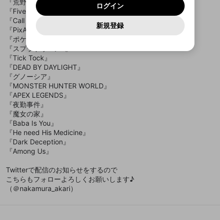
メイン及びcs.openrec.co.jpドメイン）が受信拒否設
次にお進みください。
OK
プライバシーの侵害
『荒野行動』
ご登録いただいた情報はサービスの向上を目的
ログイン
再設定する
動画プレイリストがありません
定に含まれていないかご確認ください。
『Five Night at Freddy's』
Yahoo! JAPAN
Yahoo! JAPAN
Discordは第三者が提供するコミュニティーサービスで、
として使用いたします。
報告された問題については、利用規約に違反しているか
動画プレイリストを選択
パスワードを忘れた方は
こちら
過激な暴力や自傷行為
mellow-fanとは関わりがありません。Discordに関してのお
『Call of Duty mobile』
一部サービスをご利用いただくには、生年月の
どうかをスタッフが確認します。
この機能をむやみに使
新規登録
確認しました
問い合わせにはお答えすることができません。Discordの仕
アカウントをお持ちですか？
アカウントを作成する
『PixARK』
登録が必要です。
用することは、利用規約違反になります。
様変更により、限定コミュニティ特典の提供が終了する可能
入力
なりすまし行為
Appleでサインアップ
Appleでサインイン
動画のプレイリストを一つ選択すると、そのプレイ
『ポケットモンスターソード』
ご登録いただいた情報は公開されません。
性がありますが、その際の補償は一切行いません。外部サー
リストの動画をマイページの上部にリストで表示す
『スプラトゥーン2』
ビスとのID連携に関する同意事項に同意の上、参加をお願い
閉じる
ることができます。
出会いを誘導する行為
ファンレターを作成
します。
『Tick Tock』
送信
mellow-fanの
mellow-fanの
利用規約
利用規約
・
・
プライバシーポリシー
プライバシーポリシー
・
・
外部
外部
『DEAD BY DAYLIGHT』
登録
外部サービスとのID連携に関する同意事項
サービスとのID連携に関する同意事項
サービスとのID連携に関する同意事項
に同意頂いた上
に同意頂いた上
閉じる
ねずみ講やマルチ商法
動画プレイリストを選択
アカウント作成
『グノーシア』
で、次にお進みください
で、次にお進みください
『MONSTER HUNTER WORLD』
誤解を招く配信設定
あとで登録
Discordとは？
Discordに参加する
『APEX LEGENDS』
mellow-fanからのお得な情報をメールで受
『夜勤事件』
ゲームの録画禁止区域の配信
け取る
『魔女の家』
『Baba Is You』
改造版・海賊版ソフトの配信
『He need His Medicine』
『Dark Deception』
政治的・宗教的・人種的な内容
『Among Us』
その他の問題
Twitterで配信のお知らせをするので
こちらもフォローよろしくお願いします♪
（＠nakamura_akari）