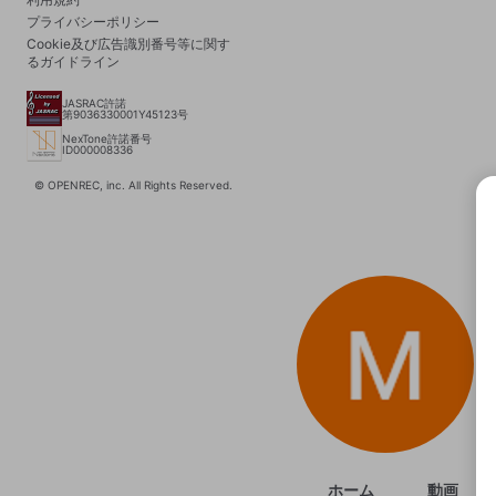
プライバシーポリシー
Cookie及び広告識別番号等に関す
るガイドライン
JASRAC許諾
第9036330001Y45123号
NexTone許諾番号
ID000008336
© OPENREC, inc. All Rights Reserved.
選択
きま
ホーム
動画