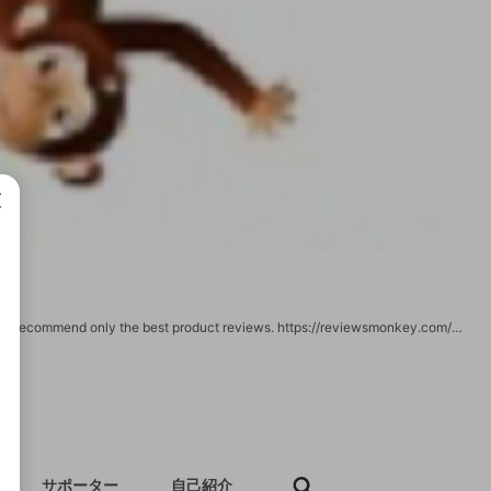
成で
Reviews Monkey is the world's best platform to get the best product Reviews. We recommend only the best product reviews. https://reviewsmonkey.com/ https://godotengine.org/qa/user/reviewsmonkey https://www.woddal.com/reviews https://vhearts.net/reviewsmonkey https://politichatter.com/reviewsmonkey https://yarabook.com/keshavpitliya https://oyaaa.net/reviewsmonkey https://demo.wowonder.com/1624803130232008_128237 https://cliqafriq.com/reviewsmonkey https://git.qt.io/reviewsmonkey https://gitlab.com/saranshagarwal094 https://android.libhunt.com/u/reviewsmonkey https://coub.com/reviewsmonkey34 http://www.good-tutorials.com/users/reviewsmonkey https://mastodon.online/web/accounts/106483216171648791 https://www.provenexpert.com/reviewsmonkey/ https://www.logobids.com/users/reviewsmonkey https://www.debate.org/reviewsmonkey/ https://skitterphoto.com/photographers/17695/reviewsmonkey https://challenges.openideo.com/servlet/hype/IMT?userAction=Browse&templateName=&documentId=08f5052c2a60d597f
サポーター
自己紹介