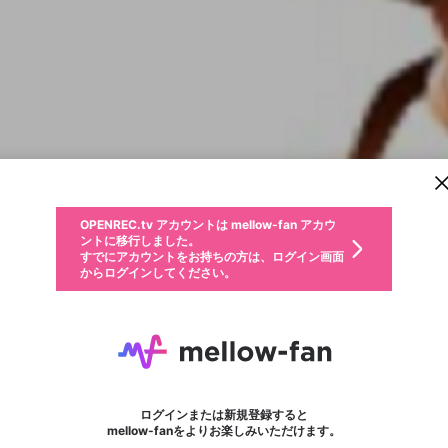
新規登録
OPENREC.tv アカウントは mellow-fan アカウ
OPENREC.tvアカウントはmellow-fanアカウン
パーソナルデータの登録
限定コミュニティ参加方法
ントに移行しました。
トに統合しました。
すでにアカウントをお持ちの方は、ログイン画面
こちらからOPENREC.tvでログイン中のアカウ
からログインしてください。
ント情報を引き継ぐことができます。
動画プレイリストを選択
生年月
固定動画に設定
不適切なユーザーとして報告します
ファンレター
サブスクシェア
OPENREC.tv アカウントは mellow-fan アカウ
@
新規登録
ログイン
か？
年
月
ントに移行しました。
マイページに表示されている動画 (ライブ配信、配信予定、ア
すでにアカウントをお持ちの方は、ログイン画面
ーカイブ、アップロード動画) をページのトップに1つ固定で
Motivation By Keshav
応援している配信者にファンレターを送ることができま
生年月は登録後に変更できません。
認証コードの入力
できるプレイリストがありません。プレイリストは動画の再生画面で作
からログインしてください。
きます。動画タイトル横のメニューより設定することができま
す。好きなデザインを選んでメッセージを書いたり、エ
ログイン
す。
ご確認ください
す。
メールアドレスで新規登録
メールアドレスでログイン
問題を選択してください
ールアイテムでデコレーションして、配信者に届けまし
性別
ょう！
メールアドレスにメールを送信しました。30分以内にメ
パスワード再設定
詳しくはこちら
この限定コミュニティは、Discordで提供されています。
入力していただいたメールアドレス
男性
女性
その他
問題を選択してください
※ファンレター機能は有料サービスです。
ール記載の6桁の認証コードを入力してください。
フォロー
利用規約とプライバシーポリシーが更新されました。
または
または
ポイントが不足しています
に、パスワード再設定用URLを記載
セッションの有効期限が切れたた
Discordアカウントをお持ちでない方
サービスを利用するには変更後の内容をご確認いただ
わいせつな表現
認証コード
検索履歴をすべて削除しますか？
ブロックリストに追加しますか？
この動画の公開は終了しました
登録したメールアドレスを入力し、送信してください。
お住まいの地域
されたメールを送信しましたのでご
め、ログアウトしました
き、同意していただく必要があります。
X
X
Discordとは？からDiscordにアクセス
mellowポイントの購入に進みますか？
他者を誹謗中傷する表現
0
6
確認ください
ログインまたは新規登録すると
Discordアカウントを作成
キャンセル
mellow-fanをよりお楽しみいただけます。
いいえ
OK
はい
OK
利用規約
を確認しました。
0
500
著作権の侵害
Google
Google
キャプチャ
プレイリスト
フォロー
フォロワー
プレミアム会員に入会
mellow-fan のメールアドレス（mellow-fan.comドメイン
OK