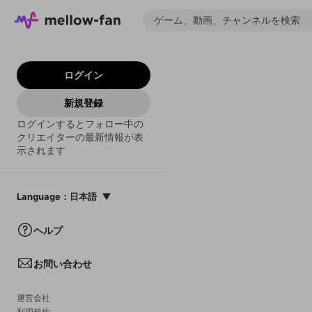
ログイン
新規登録
ログインするとフォロー中の
クリエイターの最新情報が表
示されます
Language
：
日本語
日本語
ヘルプ
English
お問い合わせ
中文(簡体)
한국어
運営会社
利用規約