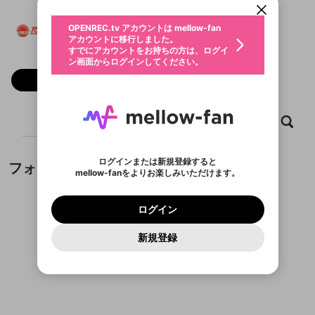
動画プレイリストを選択
生年月
Đèn LED Rạng Đông
固定動画に設定
不適切なユーザーとして報告しま
ファンレター
OPENREC.tv アカウントは mellow-fan
サブスクシェア
Đèn LED Rạng ĐôngのXヘ
@
新規登録
ログイン
すか？
年
月
アカウントに移行しました。
マイページに表示されている動画 (ライブ配信、配
認証コードの入力
すでにアカウントをお持ちの方は、ログイ
生年月は登録後に変更できません。
信予定、アーカイブ、アップロード動画) をページ
選択できるプレイリストがありません。
応援している配信者にファンレターを送ることがで
ン画面からログインしてください。
ご確認ください
のトップに1つ固定できます。動画タイトル横のメ
ログイン
プレイリストは動画の再生画面で作成で
きます。好きなデザインを選んでメッセージを書い
ニューより設定することができます。
メールアドレスで新規登録
メールアドレスでログイン
問題を選択してください
フォロー
この限定コミュニティは、Discordで提供されてい
性別
きます。
たり、エールアイテムでデコレーションして、配信
メールアドレスにメールを送信しました。30分以内
パスワード再設定
ます。
者に届けましょう！
にメール記載の6桁の認証コードを入力してくださ
入力していただいたメールアドレ
男性
女性
その他
利用規約とプライバシーポリシーが更新されま
問題を選択してください
詳しくはこちら
※ファンレター機能は有料サービスです。
い。
または
または
ポイントが不足しています
した。 サービスを利用するには変更後の内容を
Discordアカウントをお持ちでない方
スに、パスワード再設定用URLを
セッションの有効期限が切れたた
ホーム
動画
キャプチャ
プレイリスト
登録したメールアドレスを入力し、送信してくださ
わいせつな表現
ブロックリストに追加しますか？
この動画の公開は終了しました
お住まいの地域
ご確認いただき、同意していただく必要があり
認証コード
い。
記載されたメールを送信しました
め、ログアウトしました
Discordとは？からDiscordにアクセス
X
X
ます。
mellowポイントの購入に進みますか？
他者を誹謗中傷する表現
のでご確認ください
0
6
ログインまたは新規登録すると
フォロー
Discordアカウントを作成
mellow-fanをよりお楽しみいただけます。
キャンセル
OK
OK
0
500
著作権の侵害
Google
Google
利用規約
プレミアム会員に入会
を確認しました。
OK
いいえ
はい
mellow-fan のメールアドレス（mellow-fan.comド
この画面からDiscordに参加する
利用規約
および
プライバシーポリシー
に同意頂いた上で
ログイン
プライバシーポリシー
を確認しました。
メイン及びcs.openrec.co.jpドメイン）が受信拒否設
次にお進みください。
OK
プライバシーの侵害
ご登録いただいた情報はサービスの向上を目的
ログイン
再設定する
動画プレイリストがありません
定に含まれていないかご確認ください。
Yahoo! JAPAN
Yahoo! JAPAN
Discordは第三者が提供するコミュニティーサービスで、
として使用いたします。
報告された問題については、利用規約に違反しているか
動画プレイリストを選択
パスワードを忘れた方は
こちら
過激な暴力や自傷行為
mellow-fanとは関わりがありません。Discordに関してのお
一部サービスをご利用いただくには、生年月の
どうかをスタッフが確認します。
この機能をむやみに使
新規登録
確認しました
問い合わせにはお答えすることができません。Discordの仕
アカウントをお持ちですか？
アカウントを作成する
登録が必要です。
用することは、利用規約違反になります。
様変更により、限定コミュニティ特典の提供が終了する可能
入力
なりすまし行為
Appleでサインアップ
Appleでサインイン
動画のプレイリストを一つ選択すると、そのプレイ
ご登録いただいた情報は公開されません。
性がありますが、その際の補償は一切行いません。外部サー
フォローしているチャンネルがありません
リストの動画をマイページの上部にリストで表示す
ビスとのID連携に関する同意事項に同意の上、参加をお願い
閉じる
ることができます。
出会いを誘導する行為
ファンレターを作成
します。
送信
mellow-fanの
mellow-fanの
利用規約
利用規約
・
・
プライバシーポリシー
プライバシーポリシー
・
・
外部
外部
登録
外部サービスとのID連携に関する同意事項
サービスとのID連携に関する同意事項
サービスとのID連携に関する同意事項
に同意頂いた上
に同意頂いた上
閉じる
ねずみ講やマルチ商法
動画プレイリストを選択
アカウント作成
で、次にお進みください
で、次にお進みください