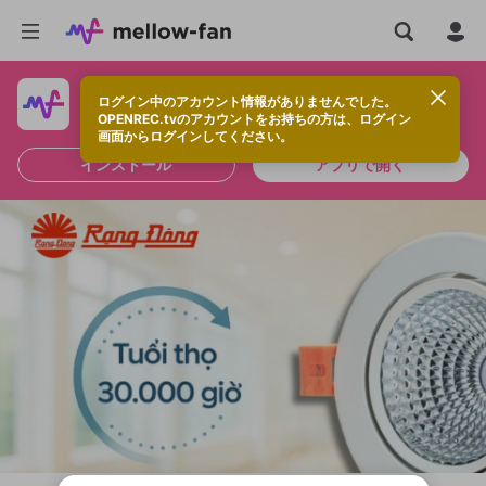
ログイン中のアカウント情報がありませんでした。
快適に視聴するなら、アプリをインストールしよう！
OPENREC.tvのアカウントをお持ちの方は、ログイン
画面からログインしてください。
インストール
アプリで開く
新規登録
OPENREC.tv アカウントは mellow-fan
OPENREC.tvアカウントはmellow-fanア
限定コミュニティ参加方法
パーソナルデータの登録
アカウントに移行しました。
カウントに統合しました。
すでにアカウントをお持ちの方は、ログイ
こちらからOPENREC.tvでログイン中のア
ン画面からログインしてください。
カウント情報を引き継ぐことができます。