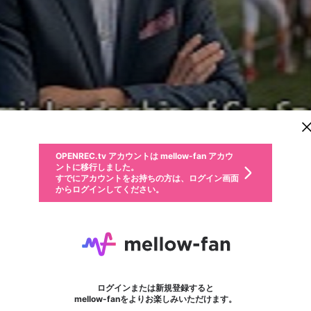
新規登録
OPENREC.tv アカウントは mellow-fan アカウ
OPENREC.tvアカウントはmellow-fanアカウン
パーソナルデータの登録
限定コミュニティ参加方法
ントに移行しました。
トに統合しました。
すでにアカウントをお持ちの方は、ログイン画面
こちらからOPENREC.tvでログイン中のアカウ
からログインしてください。
ント情報を引き継ぐことができます。
動画プレイリストを選択
生年月
固定動画に設定
不適切なユーザーとして報告します
ファンレター
サブスクシェア
OPENREC.tv アカウントは mellow-fan アカウ
@
新規登録
ログイン
か？
年
月
ントに移行しました。
マイページに表示されている動画 (ライブ配信、配信予定、ア
すでにアカウントをお持ちの方は、ログイン画面
ーカイブ、アップロード動画) をページのトップに1つ固定で
ceosportinfo
応援している配信者にファンレターを送ることができま
生年月は登録後に変更できません。
認証コードの入力
できるプレイリストがありません。プレイリストは動画の再生画面で作
からログインしてください。
きます。動画タイトル横のメニューより設定することができま
す。好きなデザインを選んでメッセージを書いたり、エ
ログイン
す。
ご確認ください
す。
メールアドレスで新規登録
メールアドレスでログイン
問題を選択してください
ールアイテムでデコレーションして、配信者に届けまし
性別
ょう！
メールアドレスにメールを送信しました。30分以内にメ
パスワード再設定
詳しくはこちら
この限定コミュニティは、Discordで提供されています。
入力していただいたメールアドレス
男性
女性
その他
問題を選択してください
※ファンレター機能は有料サービスです。
ール記載の6桁の認証コードを入力してください。
フォロー
利用規約とプライバシーポリシーが更新されました。
または
または
ポイントが不足しています
に、パスワード再設定用URLを記載
セッションの有効期限が切れたた
Discordアカウントをお持ちでない方
サービスを利用するには変更後の内容をご確認いただ
わいせつな表現
認証コード
検索履歴をすべて削除しますか？
チームメンバーに追加しますか？
ブロックリストに追加しますか？
この動画の公開は終了しました
登録したメールアドレスを入力し、送信してください。
お住まいの地域
されたメールを送信しましたのでご
め、ログアウトしました
き、同意していただく必要があります。
X
X
Discordとは？からDiscordにアクセス
mellowポイントの購入に進みますか？
他者を誹謗中傷する表現
0
6
確認ください
ログインまたは新規登録すると
Discordアカウントを作成
キャンセル
キャンセル
mellow-fanをよりお楽しみいただけます。
いいえ
OK
はい
はい
OK
利用規約
を確認しました。
0
500
著作権の侵害
Google
Google
キャプチャ
プレイリスト
フォロー
フォロワー
プレミアム会員に入会
mellow-fan のメールアドレス（mellow-fan.comドメイン
OK