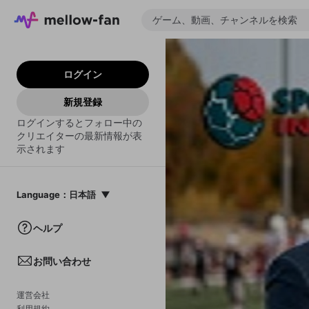
ログイン
新規登録
ログインするとフォロー中の
クリエイターの最新情報が表
示されます
Language
：
日本語
日本語
ヘルプ
English
お問い合わせ
中文(簡体)
한국어
運営会社
利用規約