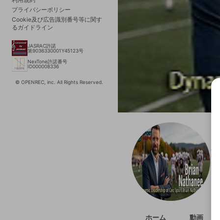
プライバシーポリシー
Cookie及び広告識別番号等に関す
るガイドライン
JASRAC許諾
第9036330001Y45123号
NexTone許諾番号
ID000008336
© OPENREC, inc. All Rights Reserved.
選択
きま
ホーム
動画