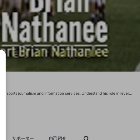
成で
Uncover the insights behind CEO brian nathanlee, a leader dedicated to advancing sports journalism and information services. Understand his role in leveraging technology to deliver top-tier sports content and analysis. Website Name: https://sportinfo.vip/brian-nathanlee/ Address: Road-11 avenue,House-47 Sector 15E, Dhaka, Bangladesh Phone Number: +880 1534345678 Hashtag: #sportinfo #Globalcompetitions #OlympicGames #WorldChampionship #Athleterepresentation #Sportingevents #Nationalteams #Internationalfederations #Cross-bordertournaments https://twitter.com/ceosportinfovip https://www.pinterest.com/ceosportinfovip/ https://www.twitch.tv/ceosportinfovip/about https://www.youtube.com/@ceosportinfovip https://500px.com/p/ceosportinfovip?view=photos
サポーター
自己紹介