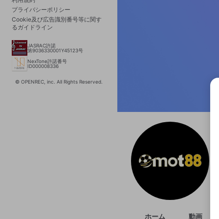
プライバシーポリシー
Cookie及び広告識別番号等に関す
るガイドライン
JASRAC許諾
第9036330001Y45123号
NexTone許諾番号
ID000008336
© OPENREC, inc. All Rights Reserved.
選択
きま
ホーム
動画