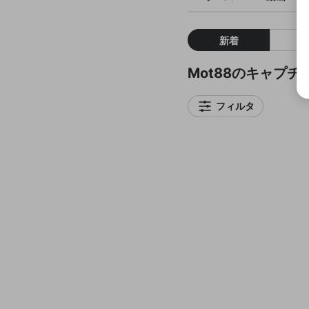
新着
Mot88のキャプチ
フィルタ