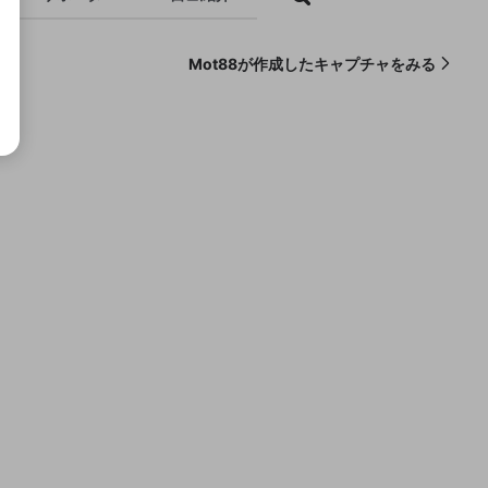
Mot88が作成したキャプチャをみる