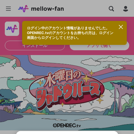
ログイン中のアカウント情報がありませんでした。
快適に視聴するなら、アプリをインストールしよう！
OPENREC.tvのアカウントをお持ちの方は、ログイン
画面からログインしてください。
インストール
アプリで開く
新規登録
投稿を作成
OPENREC.tv アカウントは mellow-fan
OPENREC.tvアカウントはmellow-fanア
限定コミュニティ参加方法
パーソナルデータの登録
アカウントに移行しました。
カウントに統合しました。
すでにアカウントをお持ちの方は、ログイ
こちらからOPENREC.tvでログイン中のア
全体公開
ン画面からログインしてください。
カウント情報を引き継ぐことができます。