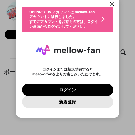
動画プレイリストを選択
生年月
水曜日のシャドウバース
固定動画に設定
不適切なユーザーとして報告しま
全体公開
ファンレター
0
50
OPENREC.tv アカウントは mellow-fan
サブスクシェア
@
mokushado
@
新規登録
ログイン
すか？
年
月
アカウントに移行しました。
マイページに表示されている動画 (ライブ配信、配
認証コードの入力
すでにアカウントをお持ちの方は、ログイ
生年月は登録後に変更できません。
信予定、アーカイブ、アップロード動画) をページ
選択できるプレイリストがありません。
応援している配信者にファンレターを送ることがで
ン画面からログインしてください。
ご確認ください
のトップに1つ固定できます。動画タイトル横のメ
ログイン
プレイリストは動画の再生画面で作成で
きます。好きなデザインを選んでメッセージを書い
ニューより設定することができます。
メールアドレスで新規登録
メールアドレスでログイン
問題を選択してください
フォロー 2,957
この限定コミュニティは、Discordで提供されてい
性別
きます。
たり、エールアイテムでデコレーションして、配信
メールアドレスにメールを送信しました。30分以内
パスワード再設定
ます。
者に届けましょう！
にメール記載の6桁の認証コードを入力してくださ
サブスクに入会するとこのコンテ
入力していただいたメールアドレ
男性
女性
その他
利用規約とプライバシーポリシーが更新されま
問題を選択してください
詳しくはこちら
この投稿を固定しますか？
※ファンレター機能は有料サービスです。
い。
または
または
ポイントが不足しています
投稿を削除しますか？
0
250
した。 サービスを利用するには変更後の内容を
Discordアカウントをお持ちでない方
ンツを表示することができます。
スに、パスワード再設定用URLを
セッションの有効期限が切れたた
ホーム
動画
キャプチャ
プレイリスト
登録したメールアドレスを入力し、送信してくださ
わいせつな表現
ブロックリストに追加しますか？
この動画の公開は終了しました
お住まいの地域
ご確認いただき、同意していただく必要があり
認証コード
い。
サブスク情報ページに進みます
記載されたメールを送信しました
め、ログアウトしました
今固定している投稿は解除され、この投稿を固定し
Discordとは？からDiscordにアクセス
X
X
ます。
投稿を削除すると、元に戻すことはできません。
mellowポイントの購入に進みますか？
他者を誹謗中傷する表現
ます。
か？
のでご確認ください
0
6
ログインまたは新規登録すると
ボード
Discordアカウントを作成
mellow-fanをよりお楽しみいただけます。
キャンセル
OK
OK
0
500
著作権の侵害
Google
Google
利用規約
プレミアム会員に入会
を確認しました。
OK
キャンセル
いいえ
削除
はい
mellow-fan のメールアドレス（mellow-fan.comド
この画面からDiscordに参加する
利用規約
および
プライバシーポリシー
に同意頂いた上で
キャンセル
固定
ログイン
プライバシーポリシー
を確認しました。
メイン及びcs.openrec.co.jpドメイン）が受信拒否設
次にお進みください。
キャンセル
OK
はい
プライバシーの侵害
ご登録いただいた情報はサービスの向上を目的
ログイン
再設定する
動画プレイリストがありません
定に含まれていないかご確認ください。
Yahoo! JAPAN
Yahoo! JAPAN
Discordは第三者が提供するコミュニティーサービスで、
投稿の公開日時を指定
として使用いたします。
報告された問題については、利用規約に違反しているか
動画プレイリストを選択
パスワードを忘れた方は
こちら
過激な暴力や自傷行為
mellow-fanとは関わりがありません。Discordに関してのお
一部サービスをご利用いただくには、生年月の
どうかをスタッフが確認します。
この機能をむやみに使
新規登録
確認しました
投稿を公開する日時を設定するこ
問い合わせにはお答えすることができません。Discordの仕
アカウントをお持ちですか？
アカウントを作成する
登録が必要です。
とができます。
用することは、利用規約違反になります。
様変更により、限定コミュニティ特典の提供が終了する可能
入力
なりすまし行為
Appleでサインアップ
Appleでサインイン
動画のプレイリストを一つ選択すると、そのプレイ
ご登録いただいた情報は公開されません。
性がありますが、その際の補償は一切行いません。外部サー
投稿がありません。
リストの動画をマイページの上部にリストで表示す
ビスとのID連携に関する同意事項に同意の上、参加をお願い
閉じる
ることができます。
出会いを誘導する行為
ファンレターを作成
します。
送信
mellow-fanの
mellow-fanの
利用規約
利用規約
・
・
プライバシーポリシー
プライバシーポリシー
・
・
外部
外部
公開時にフォロワーへプッシュ通知
登録
外部サービスとのID連携に関する同意事項
サービスとのID連携に関する同意事項
サービスとのID連携に関する同意事項
に同意頂いた上
に同意頂いた上
閉じる
ねずみ講やマルチ商法
動画プレイリストを選択
アカウント作成
を送る (1日3回まで)
で、次にお進みください
で、次にお進みください