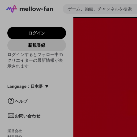
ログイン
新規登録
ログインするとフォロー中の
クリエイターの最新情報が表
示されます
Language
：
日本語
日本語
ヘルプ
English
お問い合わせ
中文(簡体)
한국어
運営会社
利用規約