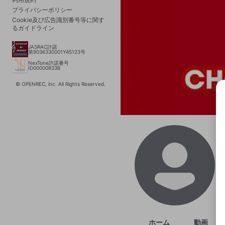
プライバシーポリシー
Cookie及び広告識別番号等に関す
るガイドライン
JASRAC許諾
第9036330001Y45123号
NexTone許諾番号
ID000008336
© OPENREC, inc. All Rights Reserved.
選択
きま
ホーム
動画