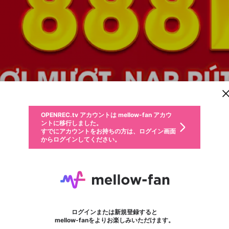
新規登録
OPENREC.tv アカウントは mellow-fan アカウ
OPENREC.tvアカウントはmellow-fanアカウン
パーソナルデータの登録
限定コミュニティ参加方法
ントに移行しました。
トに統合しました。
すでにアカウントをお持ちの方は、ログイン画面
こちらからOPENREC.tvでログイン中のアカウ
からログインしてください。
ント情報を引き継ぐことができます。
動画プレイリストを選択
生年月
固定動画に設定
不適切なユーザーとして報告します
ファンレター
サブスクシェア
OPENREC.tv アカウントは mellow-fan アカウ
@
新規登録
ログイン
か？
年
月
ントに移行しました。
マイページに表示されている動画 (ライブ配信、配信予定、ア
すでにアカウントをお持ちの方は、ログイン画面
ーカイブ、アップロード動画) をページのトップに1つ固定で
mm88press
応援している配信者にファンレターを送ることができま
生年月は登録後に変更できません。
認証コードの入力
できるプレイリストがありません。プレイリストは動画の再生画面で作
からログインしてください。
きます。動画タイトル横のメニューより設定することができま
す。好きなデザインを選んでメッセージを書いたり、エ
ログイン
す。
@
mm88press1
ご確認ください
す。
メールアドレスで新規登録
メールアドレスでログイン
問題を選択してください
ールアイテムでデコレーションして、配信者に届けまし
性別
ょう！
メールアドレスにメールを送信しました。30分以内にメ
パスワード再設定
詳しくはこちら
この限定コミュニティは、Discordで提供されています。
入力していただいたメールアドレス
男性
女性
その他
問題を選択してください
※ファンレター機能は有料サービスです。
ール記載の6桁の認証コードを入力してください。
利用規約とプライバシーポリシーが更新されました。
または
または
ポイントが不足しています
フォロー
に、パスワード再設定用URLを記載
セッションの有効期限が切れたた
Discordアカウントをお持ちでない方
サービスを利用するには変更後の内容をご確認いただ
わいせつな表現
認証コード
検索履歴をすべて削除しますか？
ブロックリストに追加しますか？
この動画の公開は終了しました
登録したメールアドレスを入力し、送信してください。
お住まいの地域
されたメールを送信しましたのでご
め、ログアウトしました
き、同意していただく必要があります。
X
X
Discordとは？からDiscordにアクセス
mellowポイントの購入に進みますか？
他者を誹謗中傷する表現
0
6
確認ください
ログインまたは新規登録すると
Discordアカウントを作成
キャンセル
mellow-fanをよりお楽しみいただけます。
いいえ
OK
はい
OK
利用規約
を確認しました。
0
500
著作権の侵害
Google
Google
キャプチャ
プレイリスト
フォロー
フォロワー
プレミアム会員に入会
mellow-fan のメールアドレス（mellow-fan.comドメイン
OK