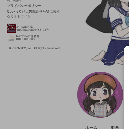
プライバシーポリシー
Cookie及び広告識別番号等に関す
るガイドライン
JASRAC許諾
第9036330001Y45123号
NexTone許諾番号
ID000008336
© OPENREC, inc. All Rights Reserved.
選択
きま
ホーム
動画