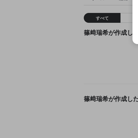
すべて
篠﨑瑞希が作成し
篠﨑瑞希が作成し