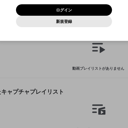
いいえ
はい
利用規約
および
プライバシーポリシー
に同意頂いた上で次にお
この画面からDiscordに参加する
プライバシーポリシー
を確認しました。
及びcs.openrec.co.jpドメイン）が受信拒否設定に含まれて
ログイン
進みください。
OK
プライバシーの侵害
ご登録いただいた情報はサービスの向上を目的として
動画プレイリストがありません
再設定する
いないかご確認ください。
ログイン
Yahoo! JAPAN
Yahoo! JAPAN
使用いたします。
Discordは第三者が提供するコミュニティーサービスで、mellow-
報告された問題については、利用規約に違反しているかどうか
動画
キャプチャ
パスワードを忘れた方は
こちら
過激な暴力や自傷行為
確認しました
fanとは関わりがありません。Discordに関してのお問い合わせには
一部サービスをご利用いただくには、生年月の登録が
をスタッフが確認します。
この機能をむやみに使用すること
新規登録
動画プレイリストを選択
お答えすることができません。Discordの仕様変更により、限定コ
アカウントをお持ちですか？
アカウントを作成する
入力
必要です。
は、利用規約違反になります。
Appleでサインアップ
Appleでサインイン
ミュニティ特典の提供が終了する可能性がありますが、その際の補
なりすまし行為
た動画プレイリスト
ご登録いただいた情報は公開されません。
償は一切行いません。外部サービスとのID連携に関する同意事項に
動画のプレイリストを一つ選択すると、そのプレイリストの動
同意の上、参加をお願いします。
出会いを誘導する行為
閉じる
画をマイページの上部にリストで表示することができます。
ファンレターを作成
送信
mellow-fanの
mellow-fanの
利用規約
利用規約
・
・
プライバシーポリシー
プライバシーポリシー
・
・
外部サービ
外部サービ
外部サービスとのID連携に関する同意事項
登録
スとのID連携に関する同意事項
スとのID連携に関する同意事項
に同意頂いた上で、次にお進み
に同意頂いた上で、次にお進み
閉じる
ねずみ講やマルチ商法
アカウント作成
動画プレイリストを選択
ください
ください
Discordとは？
Discordに参加する
誤解を招く配信設定
あとで登録
mellow-fanからのお得な情報をメールで受け取
動画プレイリストがありません
ゲームの録画禁止区域の配信
る
改造版・海賊版ソフトの配信
政治的・宗教的・人種的な内容
たキャプチャプレイリスト
その他の問題