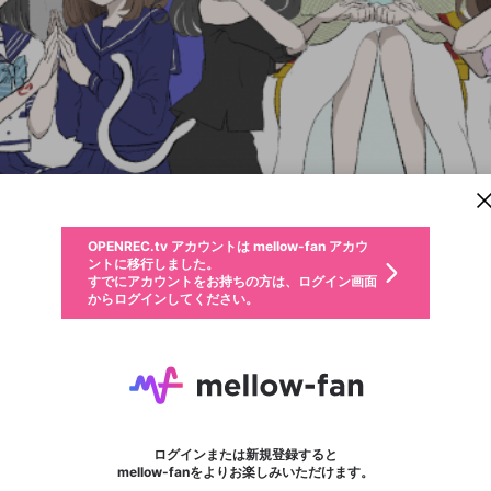
新規登録
OPENREC.tv アカウントは mellow-fan アカウ
OPENREC.tvアカウントはmellow-fanアカウン
パーソナルデータの登録
限定コミュニティ参加方法
ントに移行しました。
トに統合しました。
すでにアカウントをお持ちの方は、ログイン画面
こちらからOPENREC.tvでログイン中のアカウ
からログインしてください。
ント情報を引き継ぐことができます。
動画プレイリストを選択
生年月
固定動画に設定
不適切なユーザーとして報告します
ファンレター
サブスクシェア
OPENREC.tv アカウントは mellow-fan アカウ
@
新規登録
ログイン
か？
年
月
ントに移行しました。
マイページに表示されている動画 (ライブ配信、配信予定、ア
すでにアカウントをお持ちの方は、ログイン画面
ーカイブ、アップロード動画) をページのトップに1つ固定で
篠﨑瑞希
応援している配信者にファンレターを送ることができま
生年月は登録後に変更できません。
認証コードの入力
できるプレイリストがありません。プレイリストは動画の再生画面で作
からログインしてください。
きます。動画タイトル横のメニューより設定することができま
す。好きなデザインを選んでメッセージを書いたり、エ
ログイン
す。
@
mizukishinosaki
篠﨑瑞希のXヘ
ご確認ください
す。
メールアドレスで新規登録
メールアドレスでログイン
問題を選択してください
ールアイテムでデコレーションして、配信者に届けまし
性別
ょう！
主な活動場所 YouTube▷ https://www.youtube.com/c/MizukiShinosaki
メールアドレスにメールを送信しました。30分以内にメ
パスワード再設定
詳しくはこちら
この限定コミュニティは、Discordで提供されています。
入力していただいたメールアドレス
男性
女性
その他
問題を選択してください
※ファンレター機能は有料サービスです。
ール記載の6桁の認証コードを入力してください。
利用規約とプライバシーポリシーが更新されました。
または
または
ポイントが不足しています
フォロー 1,264
に、パスワード再設定用URLを記載
セッションの有効期限が切れたた
ファンレター
Discordアカウントをお持ちでない方
サービスを利用するには変更後の内容をご確認いただ
わいせつな表現
認証コード
検索履歴をすべて削除しますか？
ブロックリストに追加しますか？
この動画の公開は終了しました
登録したメールアドレスを入力し、送信してください。
お住まいの地域
されたメールを送信しましたのでご
め、ログアウトしました
き、同意していただく必要があります。
X
X
Discordとは？からDiscordにアクセス
mellowポイントの購入に進みますか？
他者を誹謗中傷する表現
0
6
確認ください
ログインまたは新規登録すると
Discordアカウントを作成
キャンセル
mellow-fanをよりお楽しみいただけます。
いいえ
OK
はい
OK
利用規約
を確認しました。
0
500
著作権の侵害
Google
Google
キャプチャ
プレイリスト
フォロー
フォロワー
プレミアム会員に入会
mellow-fan のメールアドレス（mellow-fan.comドメイン
OK