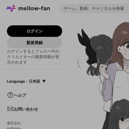
ログイン
新規登録
ログインするとフォロー中の
クリエイターの最新情報が表
示されます
Language
：
日本語
日本語
ヘルプ
English
お問い合わせ
中文(簡体)
한국어
運営会社
利用規約